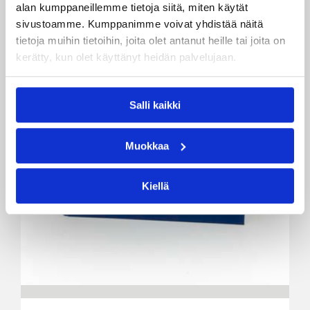
alan kumppaneillemme tietoja siitä, miten käytät
sivustoamme. Kumppanimme voivat yhdistää näitä
tietoja muihin tietoihin, joita olet antanut heille tai joita on
kerätty, kun olet käyttänyt heidän palvelujaan.
Salli kaikki
Muokkaa
Kiellä