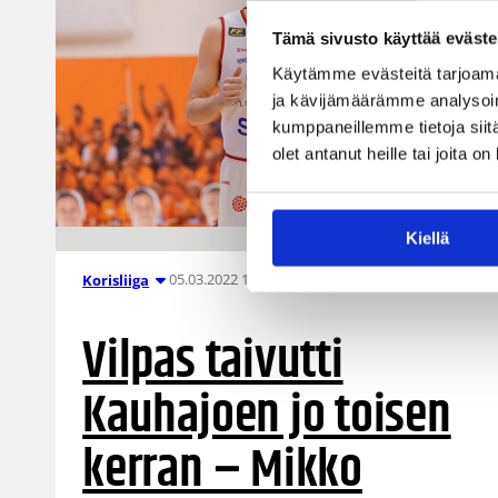
Tämä sivusto käyttää eväste
Käytämme evästeitä tarjoama
ja kävijämäärämme analysoim
kumppaneillemme tietoja siitä
olet antanut heille tai joita o
Kiellä
05.03.2022 19:09
Korisliiga
Vilpas taivutti
Kauhajoen jo toisen
kerran – Mikko