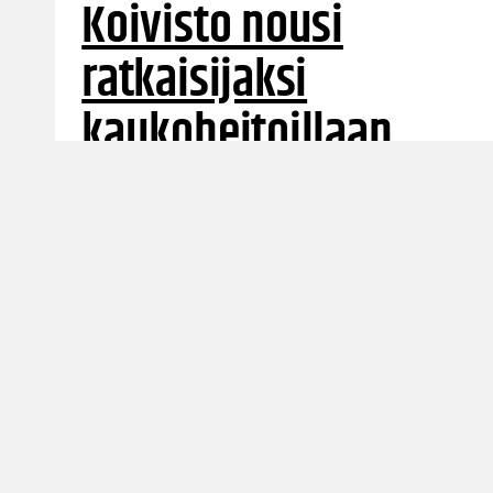
Koivisto nousi
ratkaisijaksi
kaukoheitoillaan
Illan ainoassa ylemmän jatkosarjan
kamppailussa voiton vei Vilpas. Alemman
sarjan puolella juhlivat Bisons, Kobrat ja
Korihait.