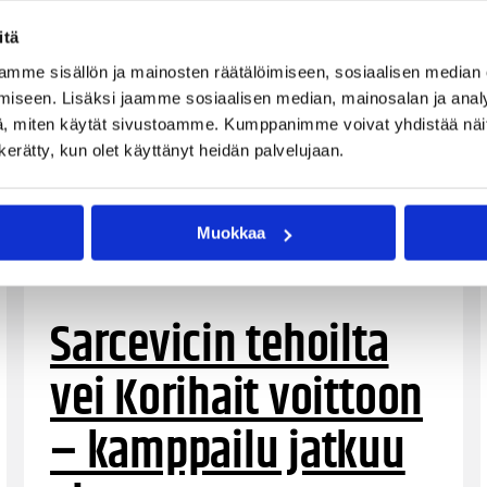
itä
mme sisällön ja mainosten räätälöimiseen, sosiaalisen median
iseen. Lisäksi jaamme sosiaalisen median, mainosalan ja analy
, miten käytät sivustoamme. Kumppanimme voivat yhdistää näitä t
n kerätty, kun olet käyttänyt heidän palvelujaan.
Muokkaa
10.02.2022 21:06
Korisliiga
Sarcevicin tehoilta
vei Korihait voittoon
– kamppailu jatkuu