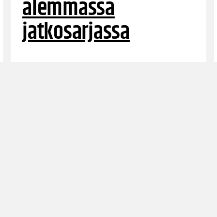
alemmassa
jatkosarjassa
Korihait taivutti viimeisessä
runkosarjaottelussaan Bisonsin. Kummallakin
joukkueista on alemmassa jatkosarjassa yhä
mahdollisuus kilpailla playoff-paikasta.