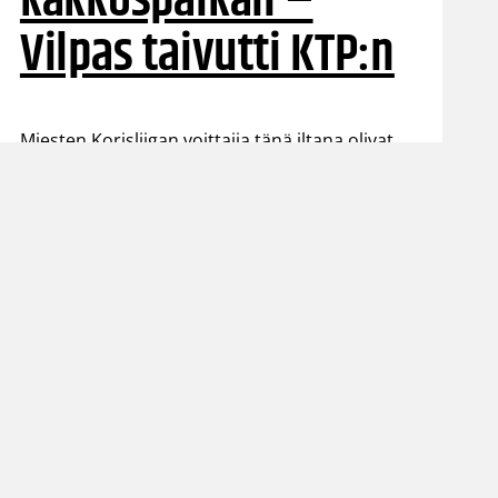
kakkospaikan –
Vilpas taivutti KTP:n
Miesten Korisliigan voittajia tänä iltana olivat
Kouvot ja Salon Vilpas, joista kumpikin pitää
yhä kiinni ylemmän jatkosarjan paikasta.