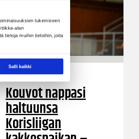
 ominaisuuksien tukemiseen
tiikka-alan
ietoja muihin tietoihin, joita
Salli kaikki
01.02.2022 20:21
Korisliiga
Kouvot nappasi
haltuunsa
Korisliigan