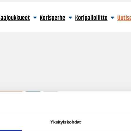
aajoukkueet
Korisperhe
Koripalloliitto
Uutis
4 hakutulosta
Yksityiskohdat