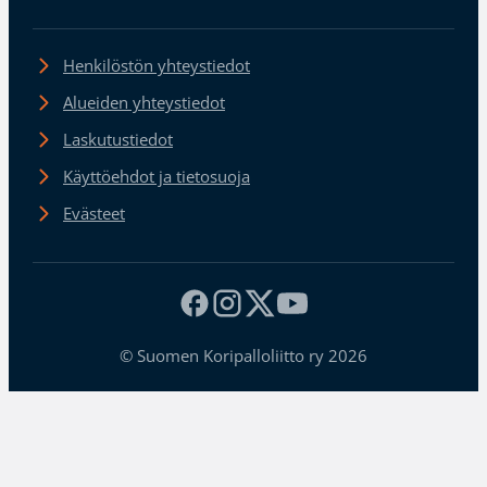
Henkilöstön yhteystiedot
Alueiden yhteystiedot
Laskutustiedot
Käyttöehdot ja tietosuoja
Evästeet
© Suomen Koripalloliitto ry 2026