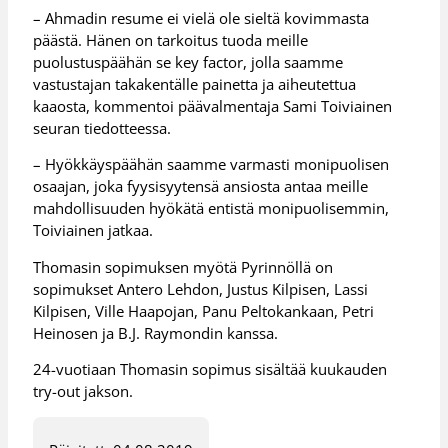
– Ahmadin resume ei vielä ole sieltä kovimmasta
päästä. Hänen on tarkoitus tuoda meille
puolustuspäähän se key factor, jolla saamme
vastustajan takakentälle painetta ja aiheutettua
kaaosta, kommentoi päävalmentaja Sami Toiviainen
seuran tiedotteessa.
– Hyökkäyspäähän saamme varmasti monipuolisen
osaajan, joka fyysisyytensä ansiosta antaa meille
mahdollisuuden hyökätä entistä monipuolisemmin,
Toiviainen jatkaa.
Thomasin sopimuksen myötä Pyrinnöllä on
sopimukset Antero Lehdon, Justus Kilpisen, Lassi
Kilpisen, Ville Haapojan, Panu Peltokankaan, Petri
Heinosen ja B.J. Raymondin kanssa.
24-vuotiaan Thomasin sopimus sisältää kuukauden
try-out jakson.