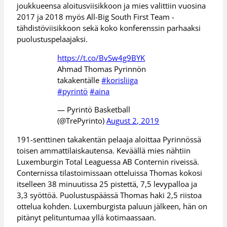
joukkueensa aloitusviisikkoon ja mies valittiin vuosina
2017 ja 2018 myös All-Big South First Team -
tähdistöviisikkoon sekä koko konferenssin parhaaksi
puolustuspelaajaksi.
https://t.co/BvSw4g9BYK
Ahmad Thomas Pyrinnön
takakentälle
#korisliiga
#pyrintö
#aina
— Pyrintö Basketball
(@TrePyrinto)
August 2, 2019
191-senttinen takakentän pelaaja aloittaa Pyrinnössä
toisen ammattilaiskautensa. Keväällä mies nähtiin
Luxemburgin Total Leaguessa AB Conternin riveissä.
Conternissa tilastoimissaan otteluissa Thomas kokosi
itselleen 38 minuutissa 25 pistettä, 7,5 levypalloa ja
3,3 syöttöä. Puolustuspäässä Thomas haki 2,5 riistoa
ottelua kohden. Luxemburgista paluun jälkeen, hän on
pitänyt pelituntumaa yllä kotimaassaan.