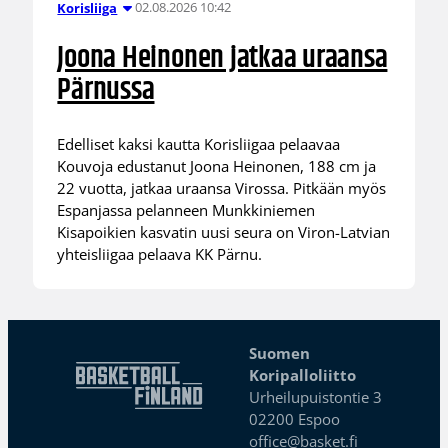
02.08.2026 10:42
Korisliiga
Joona Heinonen jatkaa uraansa
Pärnussa
Edelliset kaksi kautta Korisliigaa pelaavaa
Kouvoja edustanut Joona Heinonen, 188 cm ja
22 vuotta, jatkaa uraansa Virossa. Pitkään myös
Espanjassa pelanneen Munkkiniemen
Kisapoikien kasvatin uusi seura on Viron-Latvian
yhteisliigaa pelaava KK Pärnu.
Suomen
Koripalloliitto
Urheilupuistontie 3
02200 Espoo
office@basket.fi