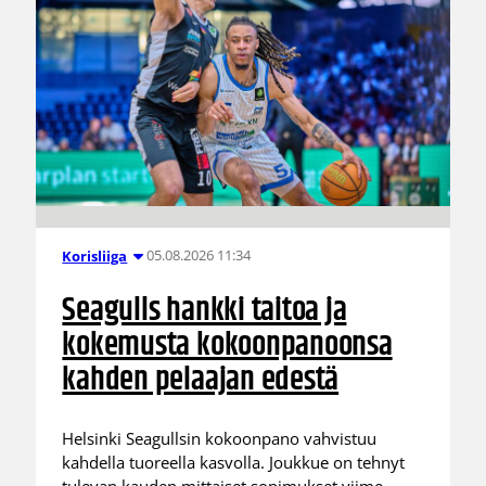
05.08.2026 11:34
Korisliiga
Seagulls hankki taitoa ja
kokemusta kokoonpanoonsa
kahden pelaajan edestä
Helsinki Seagullsin kokoonpano vahvistuu
kahdella tuoreella kasvolla. Joukkue on tehnyt
tulevan kauden mittaiset sopimukset viime