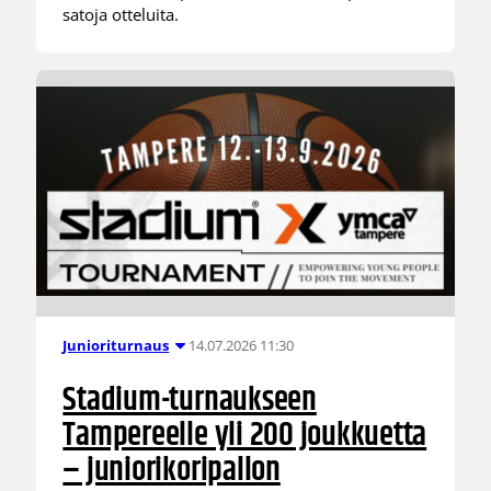
satoja otteluita.
14.07.2026 11:30
Junioriturnaus
Stadium-turnaukseen
Tampereelle yli 200 joukkuetta
– juniorikoripallon