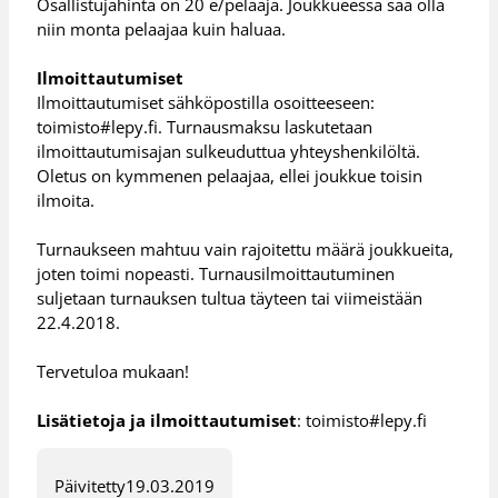
Osallistujahinta on 20 e/pelaaja. Joukkueessa saa olla
niin monta pelaajaa kuin haluaa.
Ilmoittautumiset
Ilmoittautumiset sähköpostilla osoitteeseen:
toimisto#lepy.fi. Turnausmaksu laskutetaan
ilmoittautumisajan sulkeuduttua yhteyshenkilöltä.
Oletus on kymmenen pelaajaa, ellei joukkue toisin
ilmoita.
Turnaukseen mahtuu vain rajoitettu määrä joukkueita,
joten toimi nopeasti. Turnausilmoittautuminen
suljetaan turnauksen tultua täyteen tai viimeistään
22.4.2018.
Tervetuloa mukaan!
Lisätietoja ja ilmoittautumiset
: toimisto#lepy.fi
Päivitetty
19.03.2019