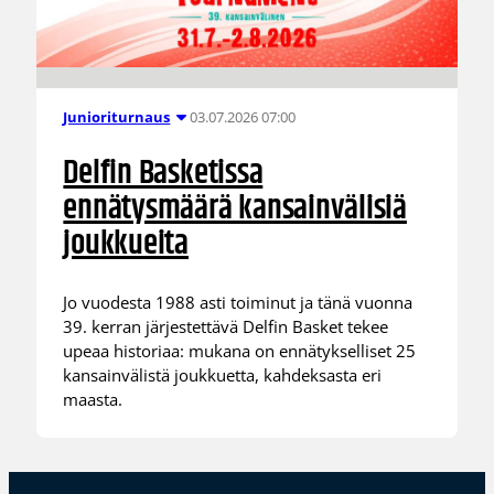
03.07.2026 07:00
Junioriturnaus
Delfin Basketissa
ennätysmäärä kansainvälisiä
joukkueita
Jo vuodesta 1988 asti toiminut ja tänä vuonna
39. kerran järjestettävä Delfin Basket tekee
upeaa historiaa: mukana on ennätykselliset 25
kansainvälistä joukkuetta, kahdeksasta eri
maasta.