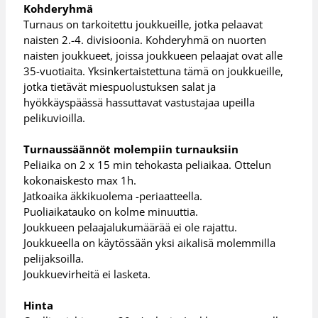
Kohderyhmä
Turnaus on tarkoitettu joukkueille, jotka pelaavat
naisten 2.-4. divisioonia. Kohderyhmä on nuorten
naisten joukkueet, joissa joukkueen pelaajat ovat alle
35-vuotiaita. Yksinkertaistettuna tämä on joukkueille,
jotka tietävät miespuolustuksen salat ja
hyökkäyspäässä hassuttavat vastustajaa upeilla
pelikuvioilla.
Turnaussäännöt molempiin turnauksiin
Peliaika on 2 x 15 min tehokasta peliaikaa. Ottelun
kokonaiskesto max 1h.
Jatkoaika äkkikuolema -periaatteella.
Puoliaikatauko on kolme minuuttia.
Joukkueen pelaajalukumäärää ei ole rajattu.
Joukkueella on käytössään yksi aikalisä molemmilla
pelijaksoilla.
Joukkuevirheitä ei lasketa.
Hinta