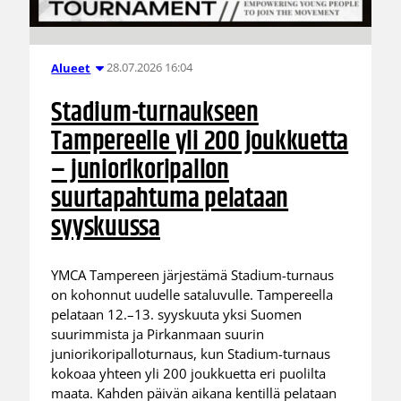
28.07.2026 16:04
Alueet
Stadium-turnaukseen
Tampereelle yli 200 joukkuetta
– juniorikoripallon
suurtapahtuma pelataan
syyskuussa
YMCA Tampereen järjestämä Stadium-turnaus
on kohonnut uudelle sataluvulle. Tampereella
pelataan 12.–13. syyskuuta yksi Suomen
suurimmista ja Pirkanmaan suurin
juniorikoripalloturnaus, kun Stadium-turnaus
kokoaa yhteen yli 200 joukkuetta eri puolilta
maata. Kahden päivän aikana kentillä pelataan