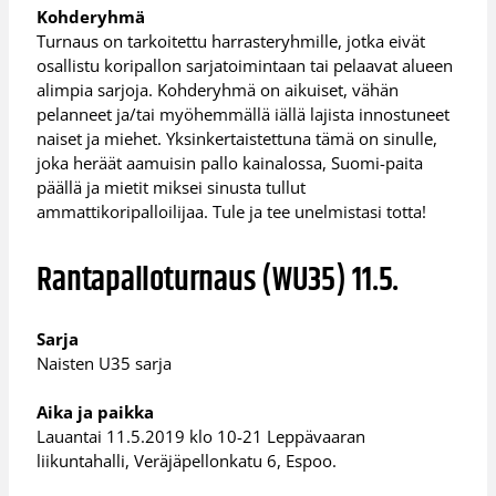
Kohderyhmä
Turnaus on tarkoitettu harrasteryhmille, jotka eivät
osallistu koripallon sarjatoimintaan tai pelaavat alueen
alimpia sarjoja. Kohderyhmä on aikuiset, vähän
pelanneet ja/tai myöhemmällä iällä lajista innostuneet
naiset ja miehet. Yksinkertaistettuna tämä on sinulle,
joka heräät aamuisin pallo kainalossa, Suomi-paita
päällä ja mietit miksei sinusta tullut
ammattikoripalloilijaa. Tule ja tee unelmistasi totta!
Rantapalloturnaus (WU35) 11.5.
Sarja
Naisten U35 sarja
Aika ja paikka
Lauantai 11.5.2019 klo 10-21 Leppävaaran
liikuntahalli, Veräjäpellonkatu 6, Espoo.