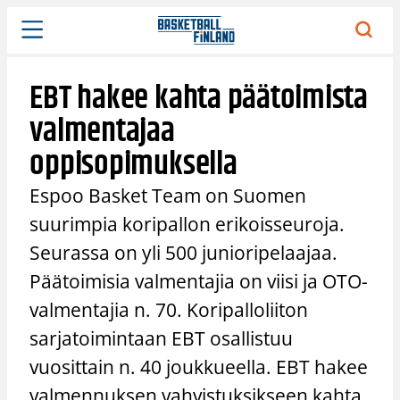
Siirry
sisältöön
EBT hakee kahta päätoimista
valmentajaa
oppisopimuksella
Espoo Basket Team on Suomen
suurimpia koripallon erikoisseuroja.
Seurassa on yli 500 junioripelaajaa.
Päätoimisia valmentajia on viisi ja OTO-
valmentajia n. 70. Koripalloliiton
sarjatoimintaan EBT osallistuu
vuosittain n. 40 joukkueella. EBT hakee
valmennuksen vahvistuksikseen kahta