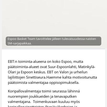
Espoo Basket Team tavoittelee jälleen tulevaisuudessa naisten
SM-sarjapaikkaa.
EBT:n toiminta-alueena on koko Espoo, mutta
päätoiminta-alueet ovat Suur-Espoonlahti, Matinkylä-
Olari ja Espoon keskus. EBT on Valon ja urheilun
lajiliittojen Sinettiseura.Haemme kahta motivoitunutta
päätoimista valmentajaa oppisopimuksella.
Koripallovalmentaja toimii seurassa lähinnä
nuorempien joukkueiden ja tenavaputken
valmentajana. Toimenkuvaan kuuluu myös
koripallopainotteisten iltapäiväkerhojen ja