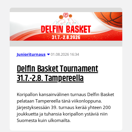
01.08.2026 16:34
Junioriturnaus
Delfin Basket Tournament
31.7.-2.8. Tampereella
Koripallon kansainvälinen turnaus Delfin Basket
pelataan Tampereella tänä viikonloppuna.
Järjestyksessään 39. turnaus kerää yhteen 200
joukkuetta ja tuhansia koripallon ystäviä niin
Suomesta kuin ulkomailta.