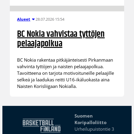
28.07.2026 15:54
Alueet
BC Nokia vahvistaa tyttöjen
pelaajapolkua
BC Nokia rakentaa pitkäjänteisesti Pirkanmaan
vahvinta tyttöjen ja naisten pelaajapolkua.
Tavoitteena on tarjota motivoituneille pelaajille
selkeä ja laadukas reitti U16-ikäluokasta aina
Naisten Korisliigaan Nokialla.
Suomen
Koripalloliitto
Urheilupuistontie 3