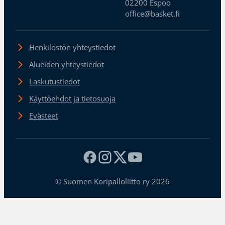
02200 Espoo
office@basket.fi
Henkilöstön yhteystiedot
Alueiden yhteystiedot
Laskutustiedot
Käyttöehdot ja tietosuoja
Evästeet
© Suomen Koripalloliitto ry 2026