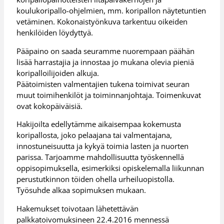
koulukoripallo-ohjelmien, mm. koripallon näytetuntien
vetäminen. Kokonaistyönkuva tarkentuu oikeiden
henkilöiden löydyttyä.
Pääpaino on saada seuramme nuorempaan päähän
lisää harrastajia ja innostaa jo mukana olevia pieniä
koripalloilijoiden alkuja.
Päätoimisten valmentajien tukena toimivat seuran
muut toimihenkilöt ja toiminnanjohtaja. Toimenkuvat
ovat kokopäiväisiä.
Hakijoilta edellytämme aikaisempaa kokemusta
koripallosta, joko pelaajana tai valmentajana,
innostuneisuutta ja kykyä toimia lasten ja nuorten
parissa. Tarjoamme mahdollisuutta työskennellä
oppisopimuksella, esimerkiksi opiskelemalla liikunnan
perustutkinnon töiden ohella urheiluopistolla.
Työsuhde alkaa sopimuksen mukaan.
Hakemukset toivotaan lähetettävän
palkkatoivomuksineen 22.4.2016 mennessä