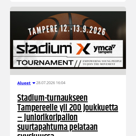
28.07.2026 16:04
Alueet
Stadium-turnaukseen
Tampereelle yli 200 joukkuetta
– juniorikoripallon
suurtapahtuma pelataan