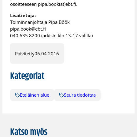
osoitteeseen pipa.book(at)ebt.fi.
Lisätietoja:
Toiminnanjohtaja Pipa Böök
pipa.book@ebt.fi
040 635 8200 (arkisin klo 13-17 välillä)
Päivitetty
06.04.2016
Kategoriat
Eteläinen alue
Seura tiedottaa
Katso myös