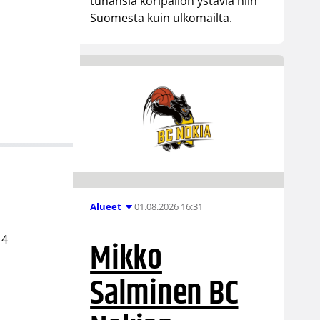
tuhansia koripallon ystäviä niin
Suomesta kuin ulkomailta.
01.08.2026 16:31
Alueet
14
Mikko
Salminen BC