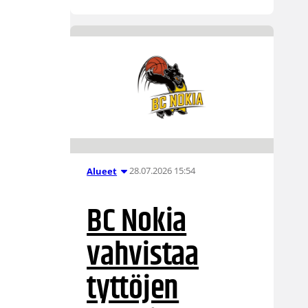
28.07.2026 15:54
Alueet
BC Nokia
vahvistaa
tyttöjen