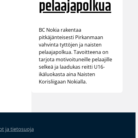
pelaajapolkua
BC Nokia rakentaa
pitkäjänteisesti Pirkanmaan
vahvinta tyttöjen ja naisten
pelaajapolkua. Tavoitteena on
tarjota motivoituneille pelaajille
selkeä ja laadukas reitti U16-
ikäluokasta aina Naisten
Korisliigaan Nokialla.
t ja tietosuoja