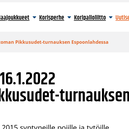
aajoukkueet
Korisperhe
Koripalloliitto
Uutis
uttoman Pikkusudet-turnauksen Espoonlahdessa
-16.1.2022
kkusudet-turnaukse
015 syntyneille pojille ja tytöille.