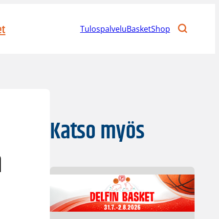
et
Tulospalvelu
BasketShop
Katso myös
n