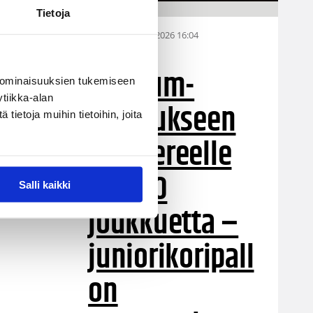
Tietoja
28.07.2026 16:04
Alueet
Stadium-
 ominaisuuksien tukemiseen
tiikka-alan
turnaukseen
ietoja muihin tietoihin, joita
Tampereelle
yli 200
Salli kaikki
joukkuetta –
juniorikoripall
on