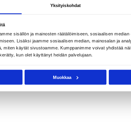
Yksityiskohdat
itä
mme sisällön ja mainosten räätälöimiseen, sosiaalisen median
iseen. Lisäksi jaamme sosiaalisen median, mainosalan ja analy
, miten käytät sivustoamme. Kumppanimme voivat yhdistää näitä t
n kerätty, kun olet käyttänyt heidän palvelujaan.
Muokkaa