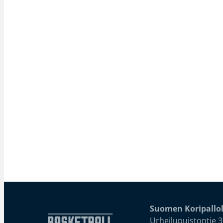
Suomen Koripallol
Urheilupuistontie 3