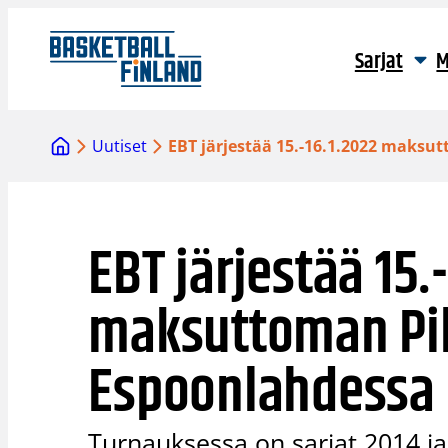
Siirry
sisältöön
Sarjat
M
Uutiset
EBT järjestää 15.-16.1.2022 maks
EBT järjestää 15.
maksuttoman Pi
Espoonlahdessa
Turnauksessa on sarjat 2014 ja 2