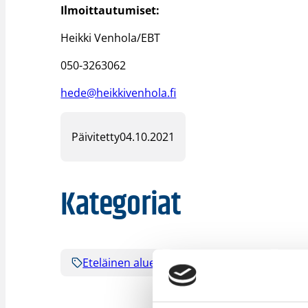
Ilmoittautumiset:
Heikki Venhola/EBT
050-3263062
hede@heikkivenhola.fi
Päivitetty
04.10.2021
Kategoriat
Eteläinen alue
Junioriturnaus
Pi