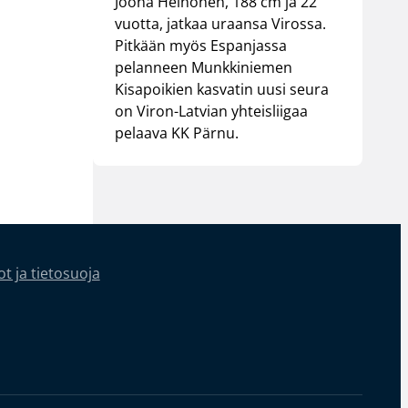
Joona Heinonen, 188 cm ja 22
vuotta, jatkaa uraansa Virossa.
Pitkään myös Espanjassa
pelanneen Munkkiniemen
Kisapoikien kasvatin uusi seura
on Viron-Latvian yhteisliigaa
pelaava KK Pärnu.
t ja tietosuoja