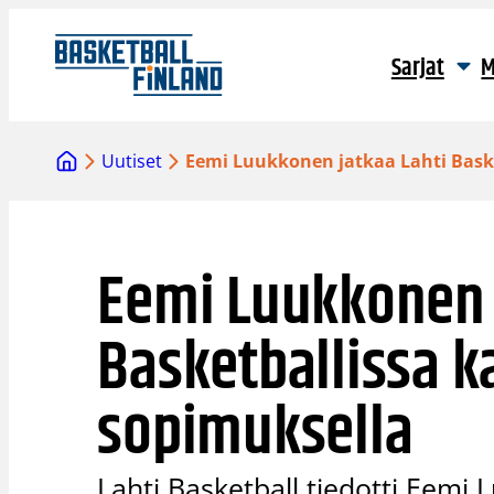
Siirry
sisältöön
Sarjat
M
Uutiset
Eemi Luukkonen jatkaa Lahti Bask
Eemi Luukkonen 
Basketballissa 
sopimuksella
Lahti Basketball tiedotti Eemi