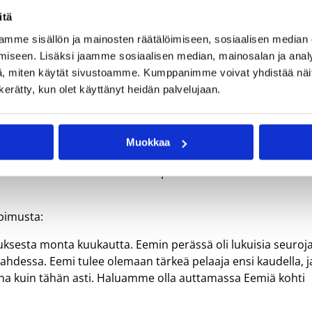
itä
mme sisällön ja mainosten räätälöimiseen, sosiaalisen median
Eemi Luukkonen jatkaa kasvattajaseurassaan. Kuva: Ville Vuorine
iseen. Lisäksi jaamme sosiaalisen median, mainosalan ja analy
, miten käytät sivustoamme. Kumppanimme voivat yhdistää näitä t
n kerätty, kun olet käyttänyt heidän palvelujaan.
i Luukkonen jatkaa seurassa kahden vuoden mittaisella
junioreiden kasvatti ja pelannut edustusjoukkueessa kaudes
Muokkaa
lua, joissa syntyi 7,2 pisteen ja 2,7 levypallon ottelukeskiarvo
yrinnön vieraana. Luukkonen on pelannut eri ikäkausi
pimusta:
sesta monta kuukautta. Eemin perässä oli lukuisia seuroj
Lahdessa. Eemi tulee olemaan tärkeä pelaaja ensi kaudella, j
na kuin tähän asti. Haluamme olla auttamassa Eemiä kohti