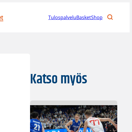
et
Tulospalvelu
BasketShop
Katso myös