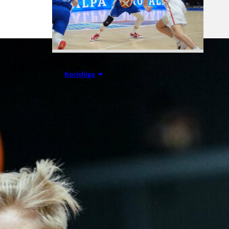
07.08.2026 09:23
Korisliiga
Daniel Dolenc
KTP-Basketin
haaviin
Dolenc on rakentanut pitkän
ammattilaisuran Suomen lisäksi
Ranskassa, Itävallassa,