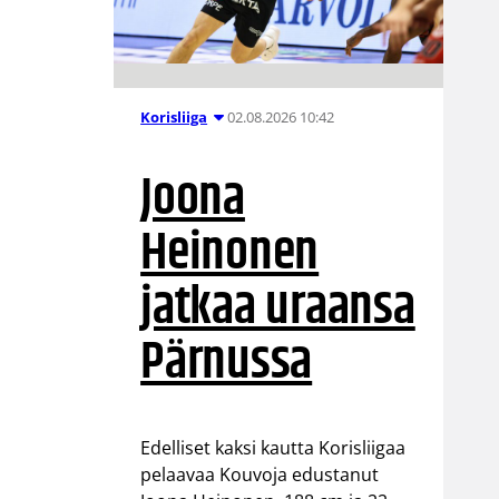
02.08.2026 10:42
Korisliiga
Joona
Heinonen
jatkaa uraansa
Pärnussa
Edelliset kaksi kautta Korisliigaa
pelaavaa Kouvoja edustanut