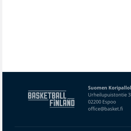
Suomen Koripallol
Urheilupuistontie 3
02200 Espoo
office@basket.fi