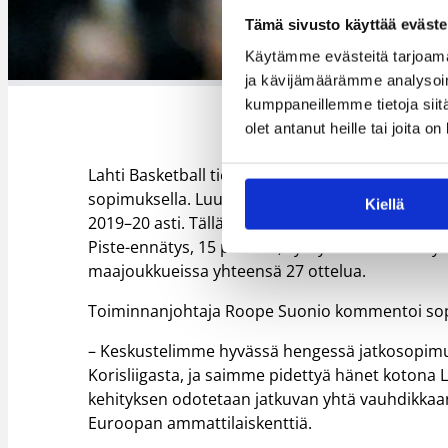
Tämä sivusto käyttää eväste
Käytämme evästeitä tarjoama
ja kävijämäärämme analysoim
kumppaneillemme tietoja siitä
olet antanut heille tai joita o
Lahti Basketball tiedottaa, että 19-vuotias Eem
sopimuksella. Luukkonen on Lahti Basketballin 
Kiellä
2019–20 asti. Tällä kaudella laituri pelasi 31 otte
Piste-ennätys, 15 pistettä, syntyi lokakuussa P
maajoukkueissa yhteensä 27 ottelua.
Toiminnanjohtaja Roope Suonio kommentoi so
– Keskustelimme hyvässä hengessä jatkosopimuk
Korisliigasta, ja saimme pidettyä hänet kotona 
kehityksen odotetaan jatkuvan yhtä vauhdikkaa
Euroopan ammattilaiskenttiä.