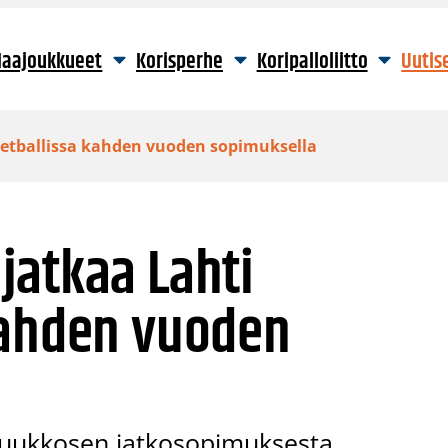
aajoukkueet
Korisperhe
Koripalloliitto
Uutis
etballissa kahden vuoden sopimuksella
jatkaa Lahti
kahden vuoden
 Luukkosen jatkosopimuksesta.