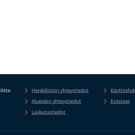
iitto
Henkilöstön yhteystiedot
Käyttöehdo
Alueiden yhteystiedot
Evästeet
Laskutustiedot