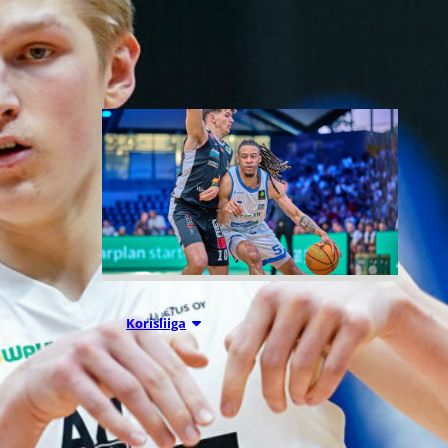
Liettuassa, Romaniassa,
Bosniassa ja viimeksi Islannissa.
05.08.2026 11:34
Korisliiga
Seagulls
hankki taitoa