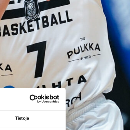
ja kokemusta
kokoonpanoo
nsa kahden
pelaajan
edestä
Helsinki Seagullsin kokoonpano
vahvistuu kahdella tuoreella
kasvolla. Joukkue on tehnyt
tulevan kauden mittaiset
Tietoja
sopimukset viime kaudella
Saksan ProA-sarjan Karlsruhe