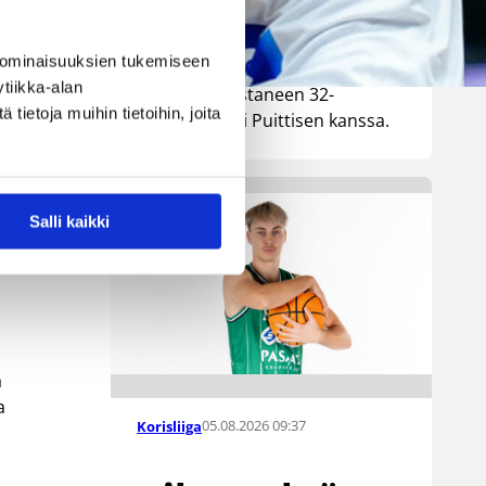
Lionsia edustaneen 26-vuotiaan
yhdysvaltalaislaituri Tyrese
 ominaisuuksien tukemiseen
n / Korisliiga
Williamsin sekä viime kaudella
tiikka-alan
Kouvoja edustaneen 32-
ietoja muihin tietoihin, joita
vuotiaan Timi Puittisen kanssa.
ta
Salli kaikki
t.
a
a
05.08.2026 09:37
Korisliiga