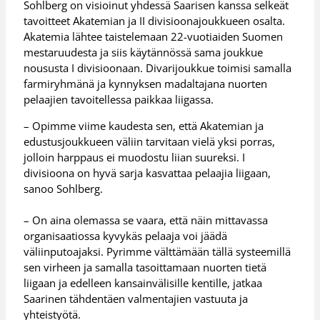
Sohlberg on visioinut yhdessä Saarisen kanssa selkeät
tavoitteet Akatemian ja II divisioonajoukkueen osalta.
Akatemia lähtee taistelemaan 22-vuotiaiden Suomen
mestaruudesta ja siis käytännössä sama joukkue
noususta I divisioonaan. Divarijoukkue toimisi samalla
farmiryhmänä ja kynnyksen madaltajana nuorten
pelaajien tavoitellessa paikkaa liigassa.
– Opimme viime kaudesta sen, että Akatemian ja
edustusjoukkueen väliin tarvitaan vielä yksi porras,
jolloin harppaus ei muodostu liian suureksi. I
divisioona on hyvä sarja kasvattaa pelaajia liigaan,
sanoo Sohlberg.
– On aina olemassa se vaara, että näin mittavassa
organisaatiossa kyvykäs pelaaja voi jäädä
väliinputoajaksi. Pyrimme välttämään tällä systeemillä
sen virheen ja samalla tasoittamaan nuorten tietä
liigaan ja edelleen kansainvälisille kentille, jatkaa
Saarinen tähdentäen valmentajien vastuuta ja
yhteistyötä.