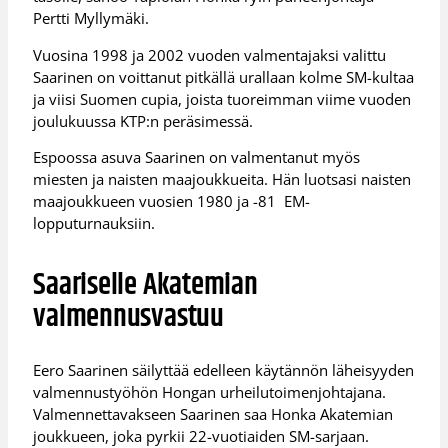
Pertti Myllymäki.
Vuosina 1998 ja 2002 vuoden valmentajaksi valittu
Saarinen on voittanut pitkällä urallaan kolme SM-kultaa
ja viisi Suomen cupia, joista tuoreimman viime vuoden
joulukuussa KTP:n peräsimessä.
Espoossa asuva Saarinen on valmentanut myös
miesten ja naisten maajoukkueita. Hän luotsasi naisten
maajoukkueen vuosien 1980 ja -81 EM-
lopputurnauksiin.
Saariselle Akatemian
valmennusvastuu
Eero Saarinen säilyttää edelleen käytännön läheisyyden
valmennustyöhön Hongan urheilutoimenjohtajana.
Valmennettavakseen Saarinen saa Honka Akatemian
joukkueen, joka pyrkii 22-vuotiaiden SM-sarjaan.