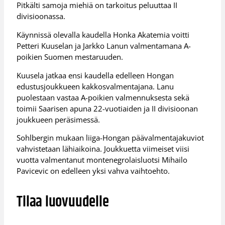
Pitkälti samoja miehiä on tarkoitus peluuttaa II
divisioonassa.
Käynnissä olevalla kaudella Honka Akatemia voitti
Petteri Kuuselan ja Jarkko Lanun valmentamana A-
poikien Suomen mestaruuden.
Kuusela jatkaa ensi kaudella edelleen Hongan
edustusjoukkueen kakkosvalmentajana. Lanu
puolestaan vastaa A-poikien valmennuksesta sekä
toimii Saarisen apuna 22-vuotiaiden ja II divisioonan
joukkueen peräsimessä.
Sohlbergin mukaan liiga-Hongan päävalmentajakuviot
vahvistetaan lähiaikoina. Joukkuetta viimeiset viisi
vuotta valmentanut montenegrolaisluotsi Mihailo
Pavicevic on edelleen yksi vahva vaihtoehto.
Tilaa luovuudelle