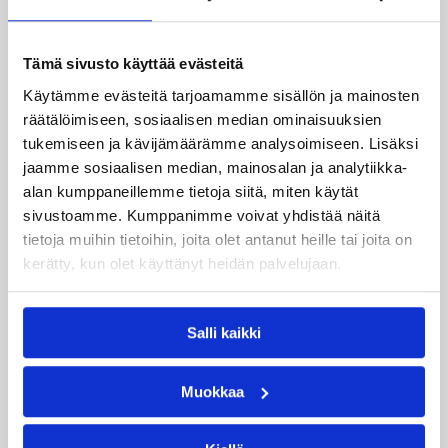
Eero Saarinen
Ei Ole
Tämä sivusto käyttää evästeitä
Käytämme evästeitä tarjoamamme sisällön ja mainosten
Mihailo Pavicevic
räätälöimiseen, sosiaalisen median ominaisuuksien
tukemiseen ja kävijämäärämme analysoimiseen. Lisäksi
Kategoriat
jaamme sosiaalisen median, mainosalan ja analytiikka-
alan kumppaneillemme tietoja siitä, miten käytät
sivustoamme. Kumppanimme voivat yhdistää näitä
Korisliiga
Sarjat
Valmentajat
tietoja muihin tietoihin, joita olet antanut heille tai joita on
kerätty, kun olet käyttänyt heidän palvelujaan.
Katso myös
Salli kaikki
Muokkaa