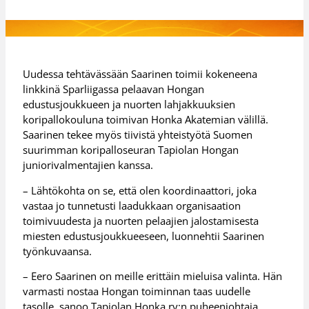
Uudessa tehtävässään Saarinen toimii kokeneena
linkkinä Sparliigassa pelaavan Hongan
edustusjoukkueen ja nuorten lahjakkuuksien
koripallokouluna toimivan Honka Akatemian välillä.
Saarinen tekee myös tiivistä yhteistyötä Suomen
suurimman koripalloseuran Tapiolan Hongan
juniorivalmentajien kanssa.
– Lähtökohta on se, että olen koordinaattori, joka
vastaa jo tunnetusti laadukkaan organisaation
toimivuudesta ja nuorten pelaajien jalostamisesta
miesten edustusjoukkueeseen, luonnehtii Saarinen
työnkuvaansa.
– Eero Saarinen on meille erittäin mieluisa valinta. Hän
varmasti nostaa Hongan toiminnan taas uudelle
tasolle, sanoo Tapiolan Honka ry:n puheenjohtaja