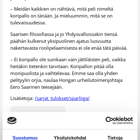
– Meidän kaikkien on nähtävä, mitä peli nimeltä
koripallo on tänään. Ja mieluummin, mitä se on
tulevaisuudessa.
Saarisen filosofiassa ja jo Yhdysvalloissakin tiensä
päähän kulkenut yksipuolinen ajatus luovuutta
nakertavasta roolipelaamisesta ei ole enää tätä päivää.
– Ei koripallo ole suinkaan vain jättiläisten peli, vaikka
heitäkin tietenkin tarvitaan. Koripallon pitää olla
monipuolista ja vaihtelevaa. Emme saa olla yhden
pelityylin orjia, naulaa Hongan urheilutoimenjohtaja
Eero Saarinen teesejään.
Lisätietoja:
/sarjat_tulokset/sparliiga/
Päivitetty
11.04.2005
Henkilöt
Suostumus
Yksityiskohdat
Tietoja