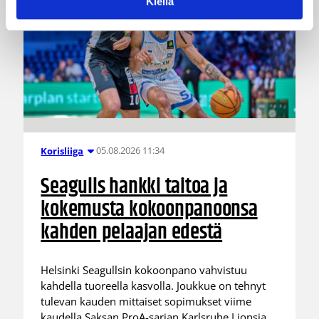
Kiellä
05.08.2026 11:34
Korisliiga
Seagulls hankki taitoa ja
kokemusta kokoonpanoonsa
kahden pelaajan edestä
Helsinki Seagullsin kokoonpano vahvistuu
kahdella tuoreella kasvolla. Joukkue on tehnyt
tulevan kauden mittaiset sopimukset viime
kaudella Saksan ProA-sarjan Karlsruhe Lionsia