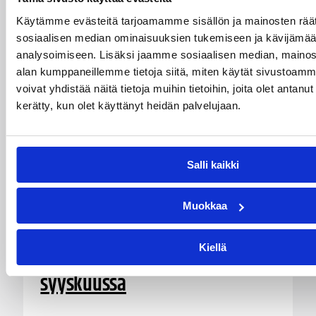
Käytämme evästeitä tarjoamamme sisällön ja mainosten räät
sosiaalisen median ominaisuuksien tukemiseen ja kävijäm
analysoimiseen. Lisäksi jaamme sosiaalisen median, mainosa
alan kumppaneillemme tietoja siitä, miten käytät sivusto
voivat yhdistää näitä tietoja muihin tietoihin, joita olet antanut h
kerätty, kun olet käyttänyt heidän palvelujaan.
28.07.2026 16:04
Alueet
Salli kaikki
Stadium-turnaukseen
Muokkaa
Tampereelle yli 200 joukkuetta
– juniorikoripallon
Kiellä
suurtapahtuma pelataan
syyskuussa