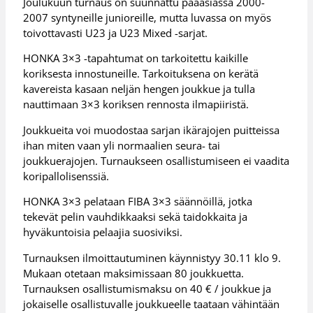
Joulukuun turnaus on suunnattu pääasiassa 2000-
2007 syntyneille junioreille, mutta luvassa on myös
toivottavasti U23 ja U23 Mixed -sarjat.
HONKA 3×3 -tapahtumat on tarkoitettu kaikille
koriksesta innostuneille. Tarkoituksena on kerätä
kavereista kasaan neljän hengen joukkue ja tulla
nauttimaan 3×3 koriksen rennosta ilmapiiristä.
Joukkueita voi muodostaa sarjan ikärajojen puitteissa
ihan miten vaan yli normaalien seura- tai
joukkuerajojen. Turnaukseen osallistumiseen ei vaadita
koripallolisenssiä.
HONKA 3×3 pelataan FIBA 3×3 säännöillä, jotka
tekevät pelin vauhdikkaaksi sekä taidokkaita ja
hyväkuntoisia pelaajia suosiviksi.
Turnauksen ilmoittautuminen käynnistyy 30.11 klo 9.
Mukaan otetaan maksimissaan 80 joukkuetta.
Turnauksen osallistumismaksu on 40 € / joukkue ja
jokaiselle osallistuvalle joukkueelle taataan vähintään