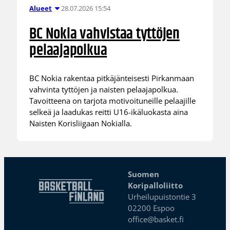
28.07.2026 15:54
Alueet
BC Nokia vahvistaa tyttöjen
pelaajapolkua
BC Nokia rakentaa pitkäjänteisesti Pirkanmaan
vahvinta tyttöjen ja naisten pelaajapolkua.
Tavoitteena on tarjota motivoituneille pelaajille
selkeä ja laadukas reitti U16-ikäluokasta aina
Naisten Korisliigaan Nokialla.
Suomen
Koripalloliitto
Urheilupuistontie 3
02200 Espoo
office@basket.fi