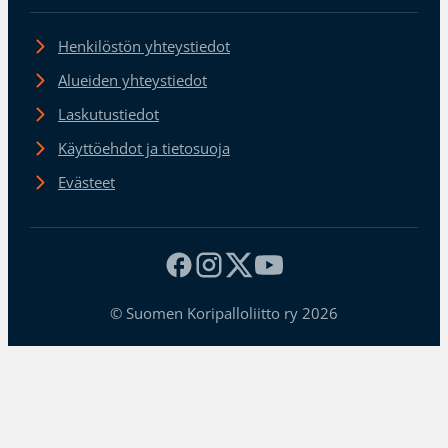
Henkilöstön yhteystiedot
Alueiden yhteystiedot
Laskutustiedot
Käyttöehdot ja tietosuoja
Evästeet
© Suomen Koripalloliitto ry 2026