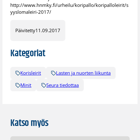
http://www.hnmky.fi/urheilu/koripallo/koripalloleirit/s
yyslomaleiri-2017/
Päivitetty
11.09.2017
Kategoriat
Korisleirit
Lasten ja nuorten liikunta
Minit
Seura tiedottaa
Katso myös