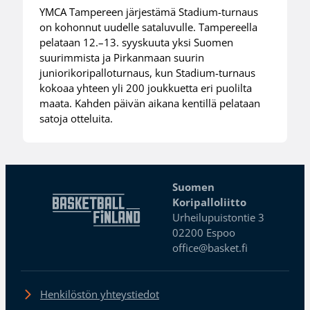
YMCA Tampereen järjestämä Stadium-turnaus
on kohonnut uudelle sataluvulle. Tampereella
pelataan 12.–13. syyskuuta yksi Suomen
suurimmista ja Pirkanmaan suurin
juniorikoripalloturnaus, kun Stadium-turnaus
kokoaa yhteen yli 200 joukkuetta eri puolilta
maata. Kahden päivän aikana kentillä pelataan
satoja otteluita.
Suomen
Koripalloliitto
Urheilupuistontie 3
02200 Espoo
office@basket.fi
Henkilöstön yhteystiedot