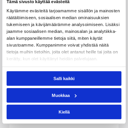
Tämä sivusto käyttää evästeitä
Käytämme evästeitä tarjoamamme sisällön ja mainosten
räätälöimiseen, sosiaalisen median ominaisuuksien
tukemiseen ja kävijämäärämme analysoimiseen. Lisäksi
jaamme sosiaalisen median, mainosalan ja analytiikka-
alan kumppaneillemme tietoja siitä, miten käytät
01.08.2026 16:34
Junioriturnaus
sivustoamme. Kumppanimme voivat yhdistää näitä
Delfin Basket Tournament
tietoja muihin tietoihin, joita olet antanut heille tai joita on
kerätty, kun olet käyttänyt heidän palvelujaan.
31.7.-2.8. Tampereella
Salli kaikki
Koripallon kansainvälinen turnaus Delfin Basket
pelataan Tampereella tänä viikonloppuna.
Järjestyksessään 39. turnaus kerää yhteen 200
Muokkaa
joukkuetta ja tuhansia koripallon ystäviä niin
Suomesta kuin ulkomailta.
Kiellä