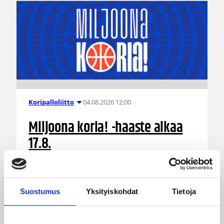
04.08.2026 12:00
Koripalloliitto
Miljoona koria! -haaste alkaa
17.8.
Haaste tarjoaa seuroille valmiin konseptin
innostaa mukaan uusia pelaajia ja syventää
yhteistyötä koulujen kanssa.
Suostumus
Yksityiskohdat
Tietoja