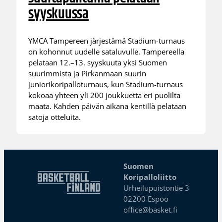
syyskuussa
YMCA Tampereen järjestämä Stadium-turnaus
on kohonnut uudelle sataluvulle. Tampereella
pelataan 12.–13. syyskuuta yksi Suomen
suurimmista ja Pirkanmaan suurin
juniorikoripalloturnaus, kun Stadium-turnaus
kokoaa yhteen yli 200 joukkuetta eri puolilta
maata. Kahden päivän aikana kentillä pelataan
satoja otteluita.
Suomen
Koripalloliitto
Urheilupuistontie 3
02200 Espoo
office@basket.fi