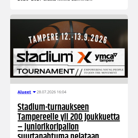
28.07.2026 16:04
Alueet
Stadium-turnaukseen
Tampereelle yli 200 joukkuetta
– juniorikoripallon
suurtapahtuma pelataan