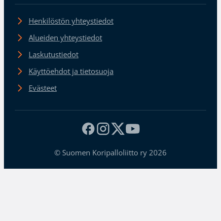
Henkilöstön yhteystiedot
Alueiden yhteystiedot
Laskutustiedot
Käyttöehdot ja tietosuoja
Evästeet
© Suomen Koripalloliitto ry 2026