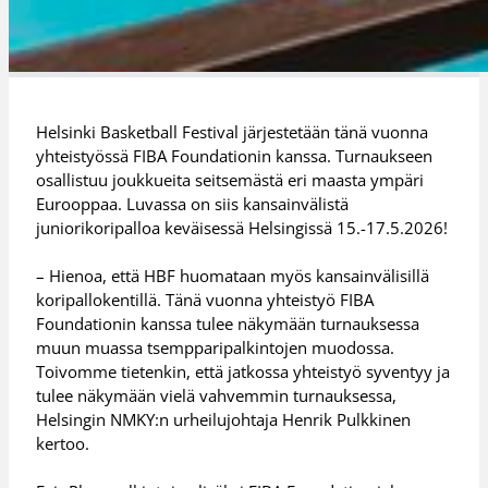
Helsinki Basketball Festival järjestetään tänä vuonna
yhteistyössä FIBA Foundationin kanssa. Turnaukseen
osallistuu joukkueita seitsemästä eri maasta ympäri
Eurooppaa. Luvassa on siis kansainvälistä
juniorikoripalloa keväisessä Helsingissä 15.-17.5.2026!
– Hienoa, että HBF huomataan myös kansainvälisillä
koripallokentillä. Tänä vuonna yhteistyö FIBA
Foundationin kanssa tulee näkymään turnauksessa
muun muassa tsempparipalkintojen muodossa.
Toivomme tietenkin, että jatkossa yhteistyö syventyy ja
tulee näkymään vielä vahvemmin turnauksessa,
Helsingin NMKY:n urheilujohtaja Henrik Pulkkinen
kertoo.