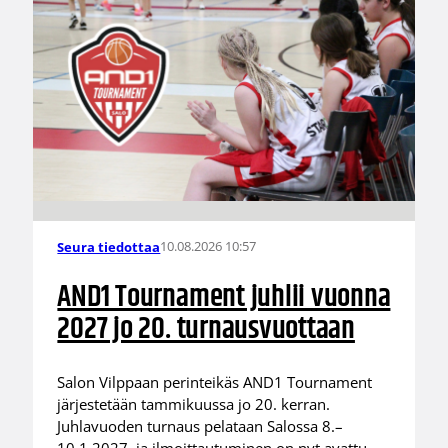
10.08.2026 10:57
Seura tiedottaa
AND1 Tournament juhlii vuonna
2027 jo 20. turnausvuottaan
Salon Vilppaan perinteikäs AND1 Tournament
järjestetään tammikuussa jo 20. kerran.
Juhlavuoden turnaus pelataan Salossa 8.–