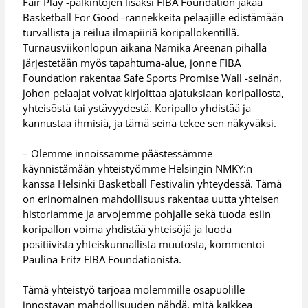
Fair Play -palkintojen lisäksi FIBA Foundation jakaa
Basketball For Good -rannekkeita pelaajille edistämään
turvallista ja reilua ilmapiiriä koripallokentillä.
Turnausviikonlopun aikana Namika Areenan pihalla
järjestetään myös tapahtuma-alue, jonne FIBA
Foundation rakentaa Safe Sports Promise Wall -seinän,
johon pelaajat voivat kirjoittaa ajatuksiaan koripallosta,
yhteisöstä tai ystävyydestä. Koripallo yhdistää ja
kannustaa ihmisiä, ja tämä seinä tekee sen näkyväksi.
– Olemme innoissamme päästessämme
käynnistämään yhteistyömme Helsingin NMKY:n
kanssa Helsinki Basketball Festivalin yhteydessä. Tämä
on erinomainen mahdollisuus rakentaa uutta yhteisen
historiamme ja arvojemme pohjalle sekä tuoda esiin
koripallon voima yhdistää yhteisöjä ja luoda
positiivista yhteiskunnallista muutosta, kommentoi
Paulina Fritz FIBA Foundationista.
Tämä yhteistyö tarjoaa molemmille osapuolille
innostavan mahdollisuuden nähdä, mitä kaikkea