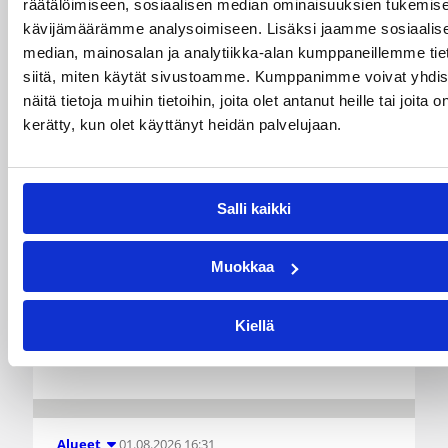
31.7.-2.8. Tampereella
räätälöimiseen, sosiaalisen median ominaisuuksien tukemise
kävijämäärämme analysoimiseen. Lisäksi jaamme sosiaalis
median, mainosalan ja analytiikka-alan kumppaneillemme tie
Koripallon kansainvälinen turnaus Delfin Basket
pelataan Tampereella tänä viikonloppuna.
siitä, miten käytät sivustoamme. Kumppanimme voivat yhdis
Järjestyksessään 39. turnaus kerää yhteen 200
näitä tietoja muihin tietoihin, joita olet antanut heille tai joita o
joukkuetta ja tuhansia koripallon ystäviä niin
kerätty, kun olet käyttänyt heidän palvelujaan.
Suomesta kuin ulkomailta.
Salli kaikki
Muokkaa
Kiellä
01.08.2026 16:31
Alueet