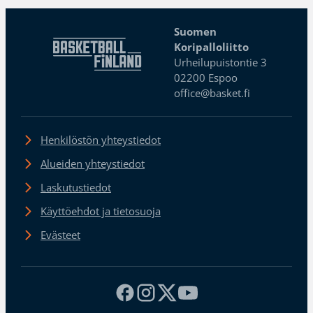
Suomen
Koripalloliitto
Urheilupuistontie 3
02200 Espoo
office@basket.fi
Henkilöstön yhteystiedot
Alueiden yhteystiedot
Laskutustiedot
Käyttöehdot ja tietosuoja
Evästeet