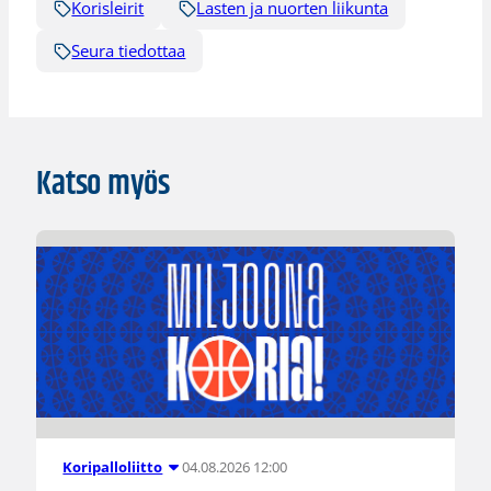
Korisleirit
Lasten ja nuorten liikunta
Seura tiedottaa
Katso myös
04.08.2026 12:00
Koripalloliitto