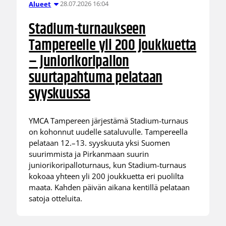
28.07.2026 16:04
Alueet
Stadium-turnaukseen
Tampereelle yli 200 joukkuetta
– juniorikoripallon
suurtapahtuma pelataan
syyskuussa
YMCA Tampereen järjestämä Stadium-turnaus
on kohonnut uudelle sataluvulle. Tampereella
pelataan 12.–13. syyskuuta yksi Suomen
suurimmista ja Pirkanmaan suurin
juniorikoripalloturnaus, kun Stadium-turnaus
kokoaa yhteen yli 200 joukkuetta eri puolilta
maata. Kahden päivän aikana kentillä pelataan
satoja otteluita.