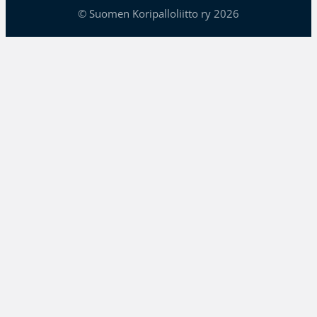
© Suomen Koripalloliitto ry 2026