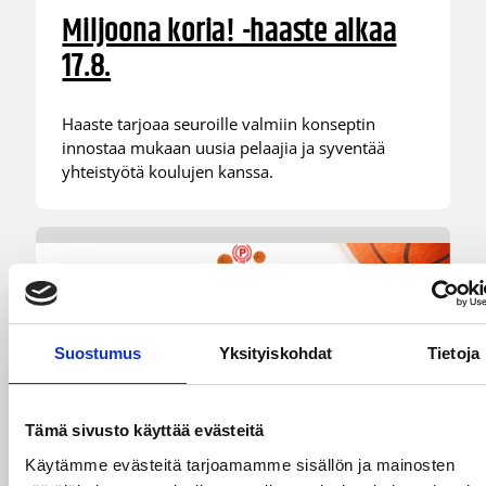
Miljoona koria! -haaste alkaa
17.8.
Haaste tarjoaa seuroille valmiin konseptin
innostaa mukaan uusia pelaajia ja syventää
yhteistyötä koulujen kanssa.
Suostumus
Yksityiskohdat
Tietoja
01.08.2026 16:34
Junioriturnaus
Tämä sivusto käyttää evästeitä
Delfin Basket Tournament
Käytämme evästeitä tarjoamamme sisällön ja mainosten