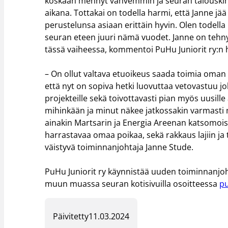
koskaan mennyt vahvemmin ja seuran talouskin
aikana. Tottakai on todella harmi, että Janne 
perustelunsa asiaan erittäin hyvin. Olen todell
seuran eteen juuri nämä vuodet. Janne on tehnyt 
tässä vaiheessa, kommentoi PuHu Juniorit ry:n 
– On ollut valtava etuoikeus saada toimia oman
että nyt on sopiva hetki luovuttaa vetovastuu j
projekteille sekä toivottavasti pian myös uusill
mihinkään ja minut näkee jatkossakin varmasti
ainakin Martsarin ja Energia Areenan katsomoi
harrastavaa omaa poikaa, sekä rakkaus lajiin 
väistyvä toiminnanjohtaja Janne Stude.
PuHu Juniorit ry käynnistää uuden toiminnanjoht
muun muassa seuran kotisivuilla osoitteessa
pu
Päivitetty
11.03.2024