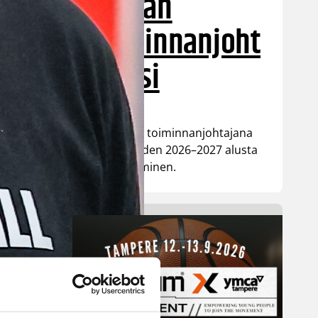
Nokian
toiminnanjoht
ajaksi
BC Nokian toiminnanjohtajana
toimii kauden 2026–2027 alusta
Mikko Salminen.