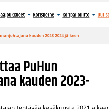
aajoukkueet
Korisperhe
Koripalloliitto
Uutis
nnanjohtajana kauden 2023-2024 jälkeen
ettaa PuHun
ana kauden 2023-
tajan tehtävää kesäkuusta 2021 alkae