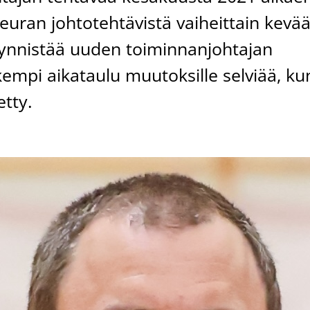
seuran johtotehtävistä vaiheittain kevä
äynnistää uuden toiminnanjohtajan
rkempi aikataulu muutoksille selviää, ku
etty.