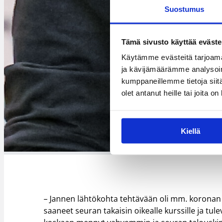
Suostumus
Tämä sivusto käyttää eväste
Käytämme evästeitä tarjoama
ja kävijämäärämme analysoim
kumppaneillemme tietoja siitä
olet antanut heille tai joita o
Kiellä
– Jannen lähtökohta tehtävään oli mm. koronan
saaneet seuran takaisin oikealle kurssille ja tule