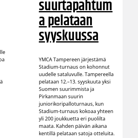
suurtapahtum
n
a pelataan
n
syyskuussa
lle
YMCA Tampereen järjestämä
toa
Stadium-turnaus on kohonnut
uudelle sataluvulle. Tampereella
pelataan 12.–13. syyskuuta yksi
tä
Suomen suurimmista ja
Pirkanmaan suurin
juniorikoripalloturnaus, kun
Stadium-turnaus kokoaa yhteen
yli 200 joukkuetta eri puolilta
maata. Kahden päivän aikana
kentillä pelataan satoja otteluita.