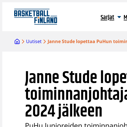
Siirry
sisältöön
Sarjat
M
Uutiset
Janne Stude lopettaa PuHun toimi
Janne Stude lop
toiminnanjohtaj
2024 jälkeen
PuHu Junioreiden toiminnanjoh