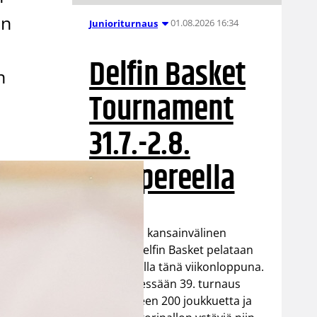
än
01.08.2026 16:34
Junioriturnaus
Delfin Basket
n
Tournament
31.7.-2.8.
Tampereella
Koripallon kansainvälinen
turnaus Delfin Basket pelataan
Tampereella tänä viikonloppuna.
Järjestyksessään 39. turnaus
kerää yhteen 200 joukkuetta ja