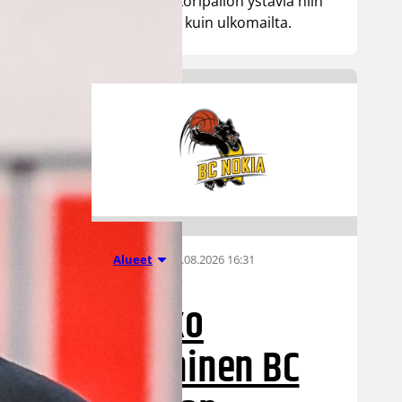
tuhansia koripallon ystäviä niin
Suomesta kuin ulkomailta.
01.08.2026 16:31
Alueet
Mikko
Salminen BC