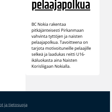
pelaajapolkua
BC Nokia rakentaa
pitkäjänteisesti Pirkanmaan
vahvinta tyttöjen ja naisten
pelaajapolkua. Tavoitteena on
tarjota motivoituneille pelaajille
selkeä ja laadukas reitti U16-
ikäluokasta aina Naisten
Korisliigaan Nokialla.
t ja tietosuoja