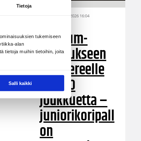
Tietoja
28.07.2026 16:04
Alueet
Stadium-
 ominaisuuksien tukemiseen
tiikka-alan
turnaukseen
ietoja muihin tietoihin, joita
Tampereelle
yli 200
Salli kaikki
joukkuetta –
juniorikoripall
on