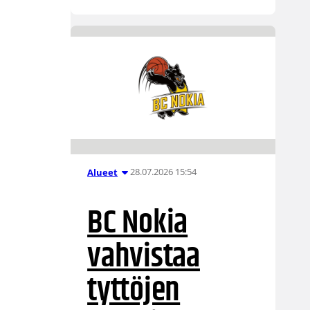
28.07.2026 15:54
Alueet
BC Nokia
vahvistaa
tyttöjen