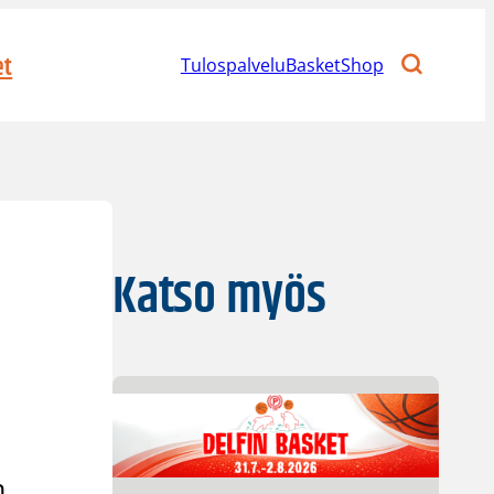
et
Tulospalvelu
BasketShop
Katso myös
n