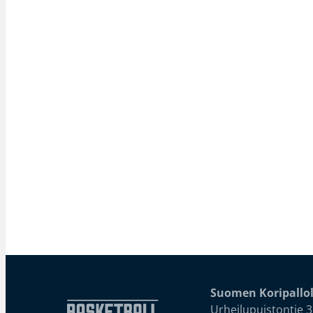
Suomen Koripallol
Urheilupuistontie 3