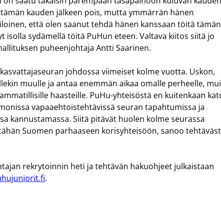
 on saatu takaisin parempaan tasapainoon kuluvan kaude
jää tämän kauden jälkeen pois, mutta ymmärrän hänen
a iloinen, että olen saanut tehdä hänen kanssaan töitä tämä
isolla sydämellä töitä PuHun eteen. Valtava kiitos siitä jo
hallituksen puheenjohtaja Antti Saarinen.
 kasvattajaseuran johdossa viimeiset kolme vuotta. Uskon,
ollekin muulle ja antaa enemmän aikaa omalle perheelle, mui
e ammatillisille haasteille. PuHu-yhteisöstä en kuitenkaan ka
 monissa vapaaehtoistehtävissä seuran tapahtumissa ja
ssa kannustamassa. Siitä pitävät huolen kolme seurassa
ja tähän Suomen parhaaseen korisyhteisöön, sanoo tehtäväs
ajan rekrytoinnin heti ja tehtävän hakuohjeet julkaistaan
hujuniorit.f
i.