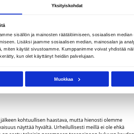
Yksityiskohdat
itä
mme sisällön ja mainosten räätälöimiseen, sosiaalisen median
iseen. Lisäksi jaamme sosiaalisen median, mainosalan ja analy
, miten käytät sivustoamme. Kumppanimme voivat yhdistää näitä t
n kerätty, kun olet käyttänyt heidän palvelujaan.
Muokkaa
 jälkeen kohtuullisen haastava, mutta hienosti olemme
vaisuus näyttää hyvältä. Urheilullisesti meillä ei ole ehkä