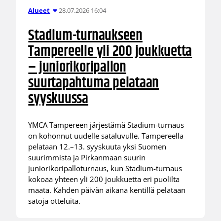
28.07.2026 16:04
Alueet
Stadium-turnaukseen
Tampereelle yli 200 joukkuetta
– juniorikoripallon
suurtapahtuma pelataan
syyskuussa
YMCA Tampereen järjestämä Stadium-turnaus
on kohonnut uudelle sataluvulle. Tampereella
pelataan 12.–13. syyskuuta yksi Suomen
suurimmista ja Pirkanmaan suurin
juniorikoripalloturnaus, kun Stadium-turnaus
kokoaa yhteen yli 200 joukkuetta eri puolilta
maata. Kahden päivän aikana kentillä pelataan
satoja otteluita.