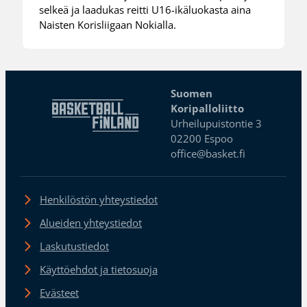
selkeä ja laadukas reitti U16-ikäluokasta aina
Naisten Korisliigaan Nokialla.
Suomen
Koripalloliitto
Urheilupuistontie 3
02200 Espoo
office@basket.fi
Henkilöstön yhteystiedot
Alueiden yhteystiedot
Laskutustiedot
Käyttöehdot ja tietosuoja
Evästeet