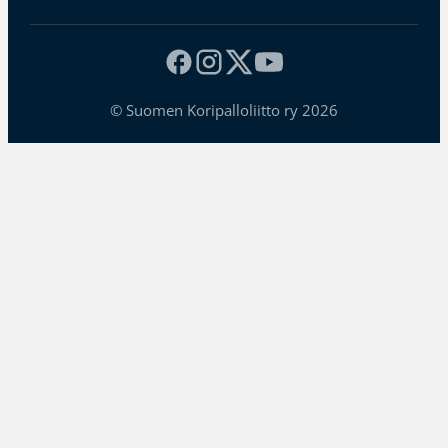
© Suomen Koripalloliitto ry 2026