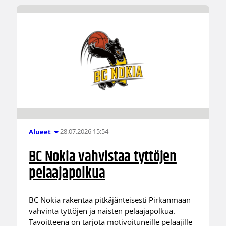
28.07.2026 15:54
Alueet
BC Nokia vahvistaa tyttöjen
pelaajapolkua
BC Nokia rakentaa pitkäjänteisesti Pirkanmaan
vahvinta tyttöjen ja naisten pelaajapolkua.
Tavoitteena on tarjota motivoituneille pelaajille