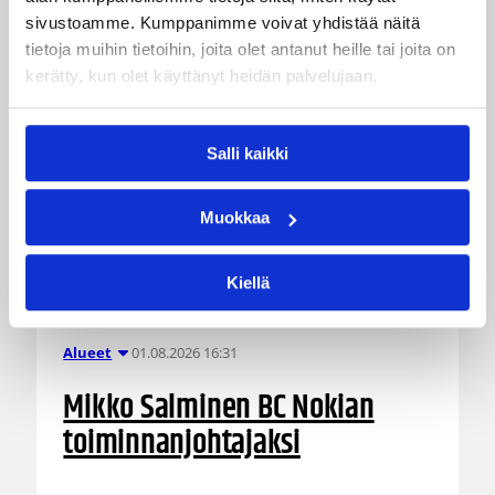
Suomesta kuin ulkomailta.
sivustoamme. Kumppanimme voivat yhdistää näitä
tietoja muihin tietoihin, joita olet antanut heille tai joita on
kerätty, kun olet käyttänyt heidän palvelujaan.
Salli kaikki
Muokkaa
Kiellä
01.08.2026 16:31
Alueet
Mikko Salminen BC Nokian
toiminnanjohtajaksi