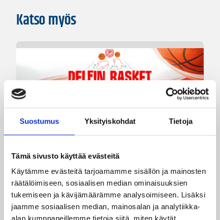
Katso myös
01.08.2026 16:34
Junioriturnaus
Suostumus
Yksityiskohdat
Tietoja
Delfin Basket Tournament
31.7.-2.8. Tampereella
Tämä sivusto käyttää evästeitä
Käytämme evästeitä tarjoamamme sisällön ja mainosten
räätälöimiseen, sosiaalisen median ominaisuuksien
Koripallon kansainvälinen turnaus Delfin Basket
tukemiseen ja kävijämäärämme analysoimiseen. Lisäksi
pelataan Tampereella tänä viikonloppuna.
Järjestyksessään 39. turnaus kerää yhteen 200
jaamme sosiaalisen median, mainosalan ja analytiikka-
joukkuetta ja tuhansia koripallon ystäviä niin
alan kumppaneillemme tietoja siitä, miten käytät