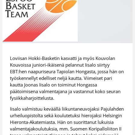
Loviisan Hokki-Basketin kasvatti ja myös Kouvolan
Kouvoissa juniori-ikäisenä pelannut Iisalo siirtyy
EBT:hen naapuriseura Tapiolan Hongasta, jossa hän on
työskennellyt edelliset neljä kautta. Viimeiset pari
kautta Joonas Iisalo on toiminut Hongassa
päätoimisena valmentajana ja vastannut koko seuran
fysiikkaharjoittelusta.
Iisalo valmistuu keväällä liikuntaneuvojaksi Pajulahden
urheiluopistolta sekä koulutetuksi hierojaksi Helsingin
Hieronta-Akatemiasta. Hän on suorittanut lukuisia
valmentajakoulutuksia, mm. Suomen Koripalloliiton II