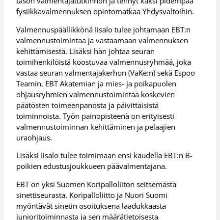
tason valmentajatutkinnon ja tehnyt kaksi pidempää
fysiikkavalmennuksen opintomatkaa Yhdysvaltoihin.
Valmennuspäällikkönä Iisalo tulee johtamaan EBT:n
valmennustoimintaa ja vastaamaan valmennuksen
kehittämisestä. Lisäksi hän johtaa seuran
toimihenkilöistä koostuvaa valmennusryhmää, joka
vastaa seuran valmentajakerhon (VaKe:n) sekä Espoo
Teamin, EBT Akatemian ja mies- ja poikapuolen
ohjausryhmien valmennustoimintaa koskevien
päätösten toimeenpanosta ja päivittäisistä
toiminnoista. Työn painopisteenä on erityisesti
valmennustoiminnan kehittäminen ja pelaajien
uraohjaus.
Lisäksi Iisalo tulee toimimaan ensi kaudella EBT:n B-
poikien edustusjoukkueen päävalmentajana.
EBT on yksi Suomen Koripalloliiton seitsemästä
sinettiseurasta. Koripalloliitto ja Nuori Suomi
myöntävät sinetin osoituksena laadukkaasta
junioritoiminnasta ja sen määrätietoisesta