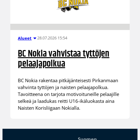
28.07.2026 15:54
Alueet
BC Nokia vahvistaa tyttöjen
pelaajapolkua
BC Nokia rakentaa pitkäjänteisesti Pirkanmaan
vahvinta tyttöjen ja naisten pelaajapolkua.
Tavoitteena on tarjota motivoituneille pelaajille
selkeä ja laadukas reitti U16-ikäluokasta aina
Naisten Korisliigaan Nokialla.
Suomen