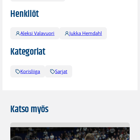
Henkilöt
Aleksi Valavuori
Jukka Hemdahl
Kategoriat
Korisliiga
Sarjat
Katso myös