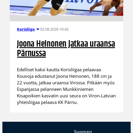
02.08.2026 10:42
Korisliiga
Joona Heinonen jatkaa uraansa
Pärnussa
Edelliset kaksi kautta Korisliigaa pelaavaa
Kouvoja edustanut Joona Heinonen, 188 cm ja
22 vuotta, jatkaa uraansa Virossa. Pitkään myös
Espanjassa pelanneen Munkkiniemen
Kisapoikien kasvatin uusi seura on Viron-Latvian
yhteisliigaa pelaava KK Pärnu.
Suomen