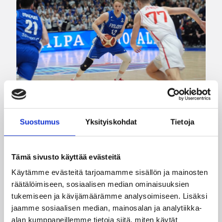
Suostumus
Yksityiskohdat
Tietoja
07.08.2026 09:23
Korisliiga
Daniel Dolenc KTP-Basketin
haaviin
Tämä sivusto käyttää evästeitä
Käytämme evästeitä tarjoamamme sisällön ja mainosten
räätälöimiseen, sosiaalisen median ominaisuuksien
Dolenc on rakentanut pitkän ammattilaisuran
tukemiseen ja kävijämäärämme analysoimiseen. Lisäksi
Suomen lisäksi Ranskassa, Itävallassa,
jaamme sosiaalisen median, mainosalan ja analytiikka-
Liettuassa, Romaniassa, Bosniassa ja viimeksi
alan kumppaneillemme tietoja siitä, miten käytät