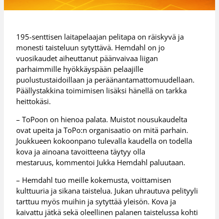
195-senttisen laitapelaajan pelitapa on räiskyvä ja
monesti taisteluun sytyttävä. Hemdahl on jo
vuosikaudet aiheuttanut päänvaivaa liigan
parhaimmille hyökkäyspään pelaajille
puolustustaidoillaan ja peräänantamattomuudellaan.
Päällystakkina toimimisen lisäksi hänellä on tarkka
heittokäsi.
– ToPoon on hienoa palata. Muistot nousukaudelta
ovat upeita ja ToPo:n organisaatio on mitä parhain.
Joukkueen kokoonpano tulevalla kaudella on todella
kova ja ainoana tavoitteena täytyy olla
mestaruus, kommentoi Jukka Hemdahl paluutaan.
– Hemdahl tuo meille kokemusta, voittamisen
kulttuuria ja sikana taistelua. Jukan uhrautuva pelityyli
tarttuu myös muihin ja sytyttää yleisön. Kova ja
kaivattu jätkä sekä oleellinen palanen taistelussa kohti