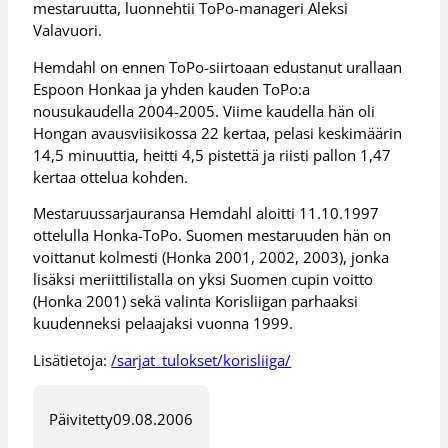
mestaruutta, luonnehtii ToPo-manageri Aleksi
Valavuori.
Hemdahl on ennen ToPo-siirtoaan edustanut urallaan
Espoon Honkaa ja yhden kauden ToPo:a
nousukaudella 2004-2005. Viime kaudella hän oli
Hongan avausviisikossa 22 kertaa, pelasi keskimäärin
14,5 minuuttia, heitti 4,5 pistettä ja riisti pallon 1,47
kertaa ottelua kohden.
Mestaruussarjauransa Hemdahl aloitti 11.10.1997
ottelulla Honka-ToPo. Suomen mestaruuden hän on
voittanut kolmesti (Honka 2001, 2002, 2003), jonka
lisäksi meriittilistalla on yksi Suomen cupin voitto
(Honka 2001) sekä valinta Korisliigan parhaaksi
kuudenneksi pelaajaksi vuonna 1999.
Lisätietoja:
/sarjat_tulokset/korisliiga/
Päivitetty
09.08.2006