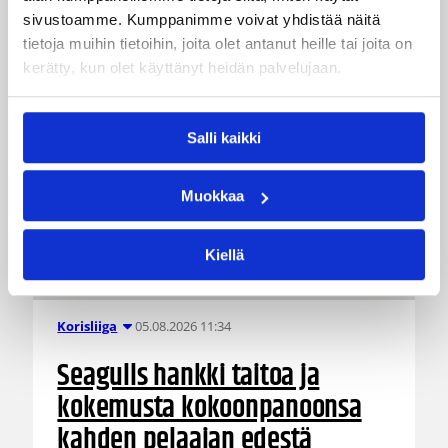
Islannissa.
sivustoamme. Kumppanimme voivat yhdistää näitä
tietoja muihin tietoihin, joita olet antanut heille tai joita on
kerätty, kun olet käyttänyt heidän palvelujaan.
Salli kaikki
Muokkaa
Kiellä
05.08.2026 11:34
Korisliiga
Seagulls hankki taitoa ja
kokemusta kokoonpanoonsa
kahden pelaajan edestä