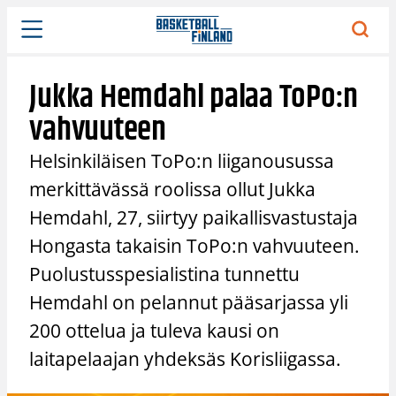
Siirry
sisältöön
Jukka Hemdahl palaa ToPo:n
vahvuuteen
Helsinkiläisen ToPo:n liiganousussa
merkittävässä roolissa ollut Jukka
Hemdahl, 27, siirtyy paikallisvastustaja
Hongasta takaisin ToPo:n vahvuuteen.
Puolustusspesialistina tunnettu
Hemdahl on pelannut pääsarjassa yli
200 ottelua ja tuleva kausi on
laitapelaajan yhdeksäs Korisliigassa.