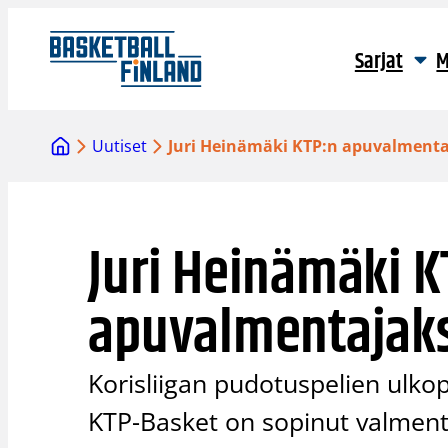
Siirry
sisältöön
Sarjat
M
Uutiset
Juri Heinämäki KTP:n apuvalmenta
Juri Heinämäki K
apuvalmentajak
Korisliigan pudotuspelien ulkop
KTP-Basket on sopinut valmen