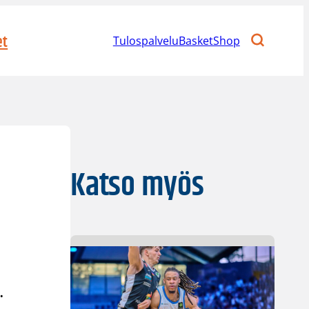
et
Tulospalvelu
BasketShop
Katso myös
.