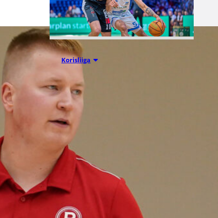
05.08.2026 11:34
Korisliiga
Seagulls
hankki taitoa
ja kokemusta
kokoonpanoo
nsa kahden
pelaajan