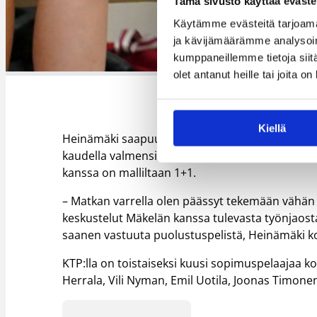
Tämä sivusto käyttää eväste
Käytämme evästeitä tarjoama
ja kävijämäärämme analysoim
Edellisen k
kumppaneillemme tietoja siitä
olet antanut heille tai joita o
Kiellä
Heinämäki saapuu päävalmentaja Roope Mäkelä
kaudella valmensi Tampereen Pyrinnön naisten 
kanssa on malliltaan 1+1.
– Matkan varrella olen päässyt tekemään vähän k
keskustelut Mäkelän kanssa tulevasta työnjaosta. 
saanen vastuuta puolustuspelistä, Heinämäki k
KTP:lla on toistaiseksi kuusi sopimuspelaajaa k
Herrala, Vili Nyman, Emil Uotila, Joonas Timone