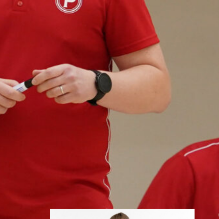
edestä
Helsinki Seagullsin kokoonpano
vahvistuu kahdella tuoreella
kasvolla. Joukkue on tehnyt
tulevan kauden mittaiset
sopimukset viime kaudella
Saksan ProA-sarjan Karlsruhe
Lionsia edustaneen 26-vuotiaan
yhdysvaltalaislaituri Tyrese
Williamsin sekä viime kaudella
Kouvoja edustaneen 32-
vuotiaan Timi Puittisen kanssa.