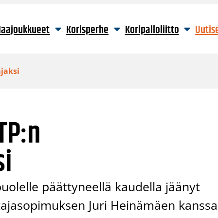
aajoukkueet
Korisperhe
Koripalloliitto
Uutis
jaksi
TP:n
si
uolelle päättyneellä kaudella jäänyt
tajasopimuksen Juri Heinämäen kanssa