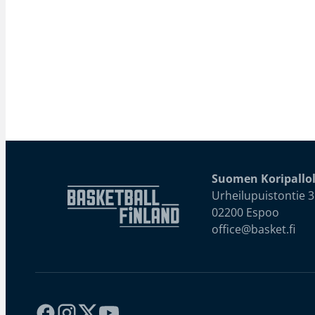
Suomen Koripallol
Urheilupuistontie 3
02200 Espoo
office@basket.fi