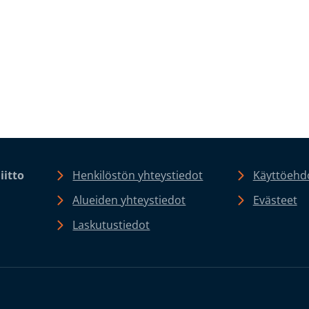
iitto
Henkilöstön yhteystiedot
Käyttöehdo
Alueiden yhteystiedot
Evästeet
Laskutustiedot