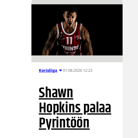
01.08.2026 12:23
Korisliiga
Shawn
Hopkins palaa
Pyrintöön