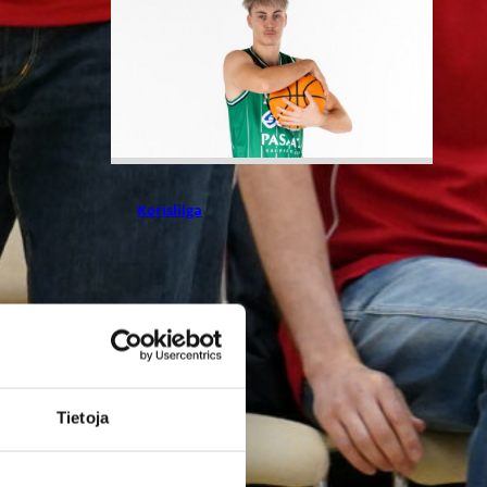
05.08.2026 09:37
Korisliiga
Niko Mykrä
Loimaa
Bisonsiin
Tietoja
Loimaalaisseura ja 189-