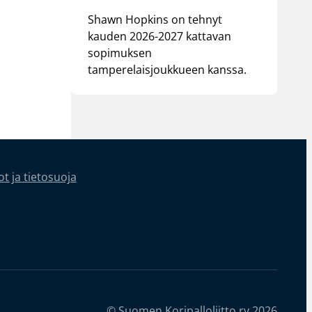
Shawn Hopkins on tehnyt
kauden 2026-2027 kattavan
sopimuksen
tamperelaisjoukkueen kanssa.
t ja tietosuoja
© Suomen Koripalloliitto ry 2026