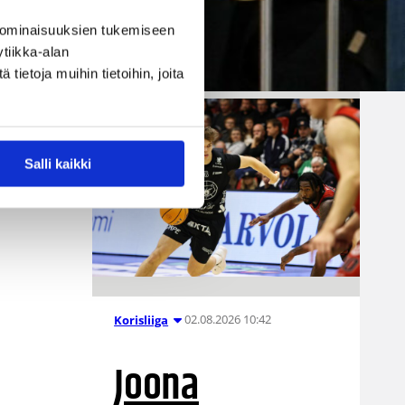
senttinen Mykrä solmivat
 ominaisuuksien tukemiseen
yksivuotisen sopimuksen.
tiikka-alan
Ville Vuorinen
ietoja muihin tietoihin, joita
Salli kaikki
me
02.08.2026 10:42
Korisliiga
Joona