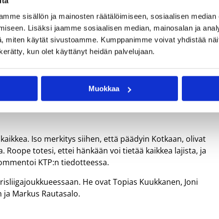
itä
mme sisällön ja mainosten räätälöimiseen, sosiaalisen median
iseen. Lisäksi jaamme sosiaalisen median, mainosalan ja analy
erran Heinämäki nähtiin naisten Korisliigassa Pyrinnön valmentajana. Kuva: 
, miten käytät sivustoamme. Kumppanimme voivat yhdistää näitä t
n kerätty, kun olet käyttänyt heidän palvelujaan.
Muokkaa
n johtamaan valmennustiimiin Tampereelta, jossa hän vii
Korisliiga-joukkuetta. Heinämäen sopimus kotkalaisseuran
aikkea. Iso merkitys siihen, että päädyin Kotkaan, olivat
Roope totesi, ettei hänkään voi tietää kaikkea lajista, ja
ommentoi KTP:n tiedotteessa.
orisliigajoukkueessaan. He ovat Topias Kuukkanen, Joni
n ja Markus Rautasalo.