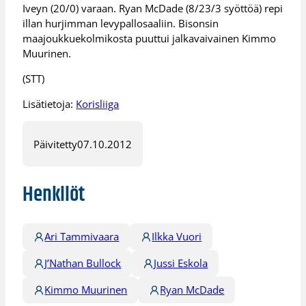
Iveyn (20/0) varaan. Ryan McDade (8/23/3 syöttöä) repi
illan hurjimman levypallosaaliin. Bisonsin
maajoukkuekolmikosta puuttui jalkavaivainen Kimmo
Muurinen.
(STT)
Lisätietoja:
Korisliiga
Päivitetty
07.10.2012
Henkilöt
Ari Tammivaara
Ilkka Vuori
J’Nathan Bullock
Jussi Eskola
Kimmo Muurinen
Ryan McDade