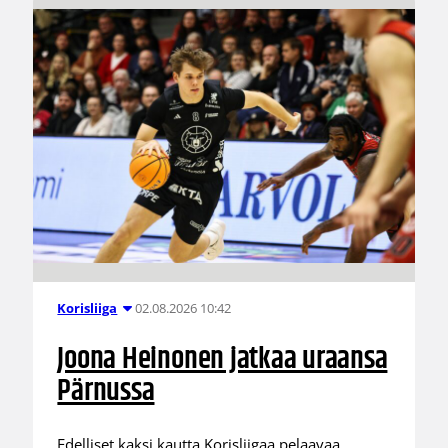
02.08.2026 10:42
Korisliiga
Joona Heinonen jatkaa uraansa
Pärnussa
Edelliset kaksi kautta Korisliigaa pelaavaa