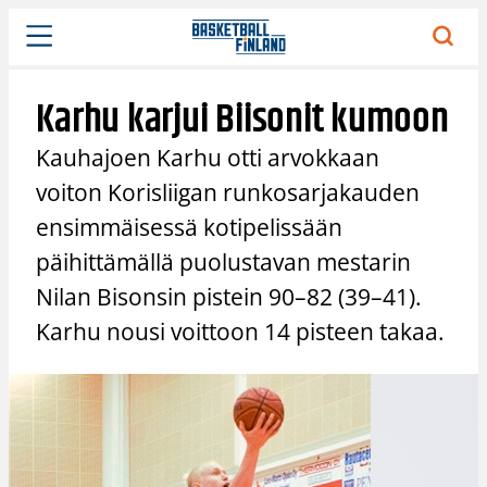
Siirry
sisältöön
Karhu karjui Biisonit kumoon
Kauhajoen Karhu otti arvokkaan
voiton Korisliigan runkosarjakauden
ensimmäisessä kotipelissään
päihittämällä puolustavan mestarin
Nilan Bisonsin pistein 90–82 (39–41).
Karhu nousi voittoon 14 pisteen takaa.