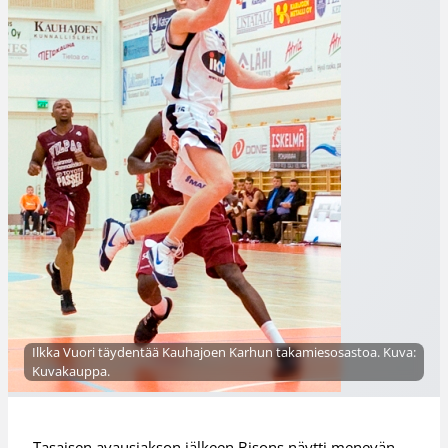
Ilkka Vuori täydentää Kauhajoen Karhun takamiesosastoa. Kuva:
Kuvakauppa.
Tasaisen avausjakson jälkeen Bisons näytti menevän