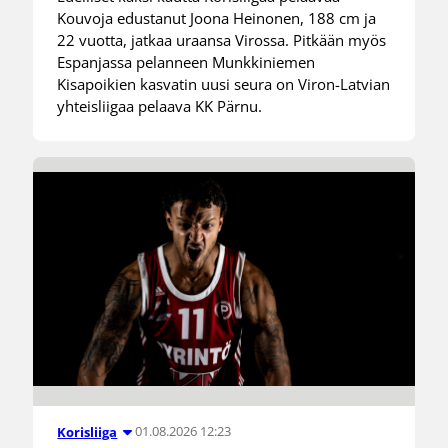
Kouvoja edustanut Joona Heinonen, 188 cm ja
22 vuotta, jatkaa uraansa Virossa. Pitkään myös
Espanjassa pelanneen Munkkiniemen
Kisapoikien kasvatin uusi seura on Viron-Latvian
yhteisliigaa pelaava KK Pärnu.
01.08.2026 12:23
Korisliiga