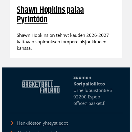
Shawn Hopkins palaa
Pyrintöön
Shawn Hopkins on tehnyt kauden 2026-2027
kattavan sopimuksen tamperelaisjoukkueen
kanssa.
Suomen
Koripalloliitto
Urheilupuistontie 3
02200 Espoo
office@basket.fi
Henkilöstön yhteystiedot