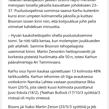
menojaan toisella jaksolla kasvattaen johdokseen 23–
37. Puolustuspelinsä uomiinsa saanut Karhu kuitenkin
kuroi eron umpeen kolmannella jaksolla ja kuittasi
Bisonsin toisen kirin niin, että kotijoukkue johti peliä
viimeiset kahdeksan minuuttia.
– Hyvän kaukoheittopelin ohella puolustuksemme
toimi. Se riitti tällä kertaa, kun molempien joukkueiden
peli ailahteli. Saimme Bisonsin tehopelaajista
useimmat kiinni. Martin Zenonkin heittoprosentti jäi
korkeista pisteistä huolimatta alle 50:n, totesi Karhun
päävalmentaja Ari Tammivaara.
Karhu osui hyvin kaukaa upotettuaan 13 kolmosta 48%
tarkkuudella. Karhun tehomies oli liiga-avauksessa
voittokorin Namika Lahtea vastaan pussittanut Ilkka
Vuori (20/5), jota säesti kuusi kolmosta pussittanut
Jussi Eskola (18/2). J’Nathan Bullock (17/10/3 syöttöä/3
riistoa) oli myös vireessä.
Bisons jäi liiaksi Martin Zenon (33/5/3 syöttöä) ja Jeb