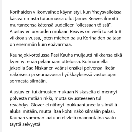
Korihaiden viikonvaihde käynnistyi, kun Yhdysvalloissa
käsivammasta toipumassa ollut James Reaves ilmoitti
murtaneensa kätensä uudelleen ”ollessaan töissä”.
Alustavien arvioiden mukaan Reaves on vielä toiset 6-8
viikkoa sivussa, joten miehen paluu Korihaiden paitaan
on enemmän kuin epävarmaa.
Kauhajoki-ottelussa Pasi Kauha muljautti nilkkansa eikä
kyennyt enää pelaamaan ottelussa. Kolmannella
jaksolla Sad Niskanen väänsi ensiksi polvensa ilkeän
näköisesti ja seuraavassa hyökkäyksessä vastustajan
sormesta silmään.
Alustavien tutkimusten mukaan Niskaselta ei mennyt
polvesta mitään rikki, mutta sivusiteeseen tuli
revähdys. Glover ei nähnyt loukkaantuneella silmällä
aluksi mitään, mutta iltaa kohti näkö silmään palasi.
Kauhan vamman laatuun ei vielä maanantaina saatu
täyttä selvyyttä.