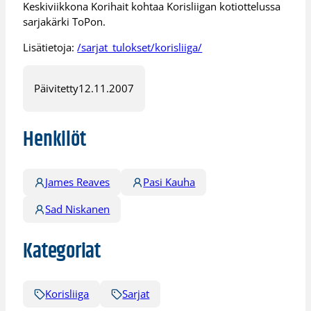
Keskiviikkona Korihait kohtaa Korisliigan kotiottelussa
sarjakärki ToPon.
Lisätietoja:
/sarjat_tulokset/korisliiga/
Päivitetty
12.11.2007
Henkilöt
James Reaves
Pasi Kauha
Sad Niskanen
Kategoriat
Korisliiga
Sarjat