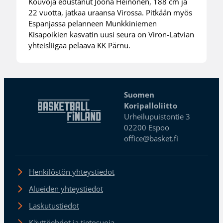
Kouvoja edustanut Joona Heinonen, 188 cm ja
22 vuotta, jatkaa uraansa Virossa. Pitkään myös
Espanjassa pelanneen Munkkiniemen
Kisapoikien kasvatin uusi seura on Viron-Latvian
yhteisliigaa pelaava KK Pärnu.
Suomen
Koripalloliitto
Urheilupuistontie 3
02200 Espoo
office@basket.fi
Henkilöstön yhteystiedot
Alueiden yhteystiedot
Laskutustiedot
Käyttöehdot ja tietosuoja