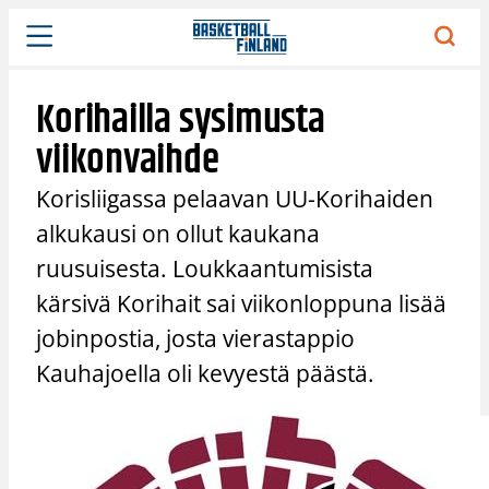
Siirry
sisältöön
Korihailla sysimusta
viikonvaihde
Korisliigassa pelaavan UU-Korihaiden
alkukausi on ollut kaukana
ruusuisesta. Loukkaantumisista
kärsivä Korihait sai viikonloppuna lisää
jobinpostia, josta vierastappio
Kauhajoella oli kevyestä päästä.