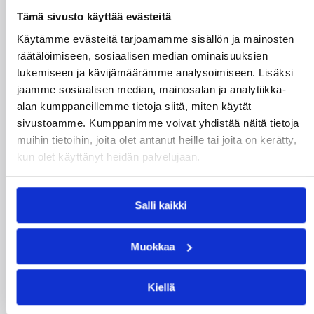
Tämä sivusto käyttää evästeitä
Daniel Dolenc KTP-Basketin
Käytämme evästeitä tarjoamamme sisällön ja mainosten
haaviin
räätälöimiseen, sosiaalisen median ominaisuuksien
tukemiseen ja kävijämäärämme analysoimiseen. Lisäksi
jaamme sosiaalisen median, mainosalan ja analytiikka-
Dolenc on rakentanut pitkän ammattilaisuran
Suomen lisäksi Ranskassa, Itävallassa,
alan kumppaneillemme tietoja siitä, miten käytät
Liettuassa, Romaniassa, Bosniassa ja viimeksi
sivustoamme. Kumppanimme voivat yhdistää näitä tietoja
Islannissa.
muihin tietoihin, joita olet antanut heille tai joita on kerätty,
kun olet käyttänyt heidän palvelujaan.
Salli kaikki
Muokkaa
Kiellä