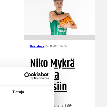
05.08.2026 09:37
Korisliiga
Niko Mykrä
Loimaa
Bisonsiin
Tietoja
Loimaalaisseura ja 189-