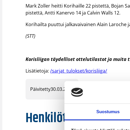
Mark Zoller heitti Korihaille 22 pistettä, Bojan S
pistettä, Antti Kanervo 14 ja Calvin Walls 12.
Korihailta puuttui jalkavaivainen Alain Laroche 
(STT)
Korisliigan täydelliset ottelutilastot ja muita 
Lisätietoja:
/sarjat_tulokset/korisliiga/
Päivitetty
30.03.2009
Henkilöt
Suostumus