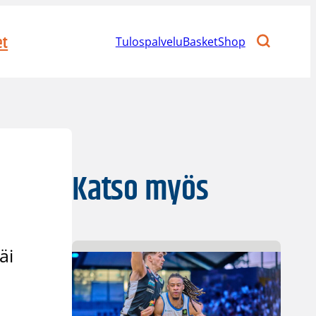
et
Tulospalvelu
BasketShop
Katso myös
äi