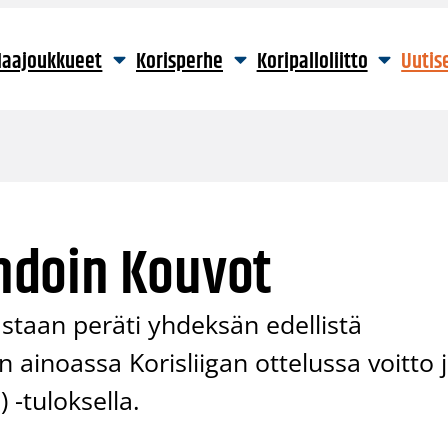
aajoukkueet
Korisperhe
Koripalloliitto
Uutis
ihdoin Kouvot
astaan peräti yhdeksän edellistä
ainoassa Korisliigan ottelussa voitto j
 -tuloksella.