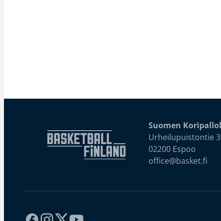
Suomen Koripallol
Urheilupuistontie 3
02200 Espoo
office@basket.fi