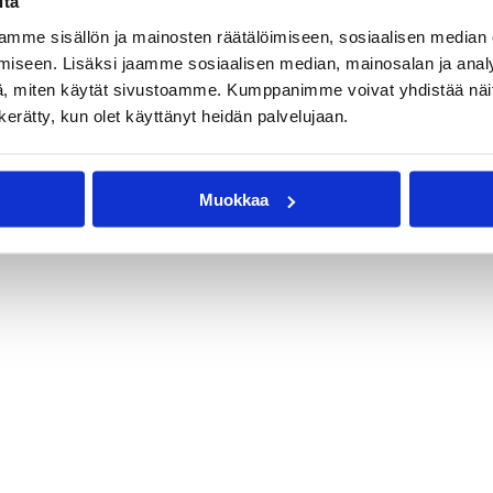
itä
mme sisällön ja mainosten räätälöimiseen, sosiaalisen median
an Sarcevic
Brian Swift
Calvin Walls
iseen. Lisäksi jaamme sosiaalisen median, mainosalan ja analy
ehtonen
Mark Zoller
, miten käytät sivustoamme. Kumppanimme voivat yhdistää näitä t
n kerätty, kun olet käyttänyt heidän palvelujaan.
Muokkaa