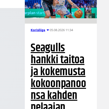
05.08.2026 11:34
Korisliiga
Seagulls
hankki taitoa
ja kokemusta
kokoonpanoo
nsa kahden
pelaajan