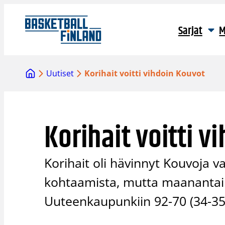
Siirry
sisältöön
Sarjat
M
Uutiset
Korihait voitti vihdoin Kouvot
Korihait voitti v
Korihait oli hävinnyt Kouvoja v
kohtaamista, mutta maanantain 
Uuteenkaupunkiin 92-70 (34-35)