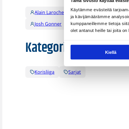
Tämä sivusto käyttää eväste
Käytämme evästeitä tarjoama
Alain Laroche
Antti Kanervo
Boj
ja kävijämäärämme analysoim
Josh Gonner
Jukka Kataja
Jyri L
kumppaneillemme tietoja siitä
olet antanut heille tai joita o
Kategoriat
Kiellä
Korisliiga
Sarjat