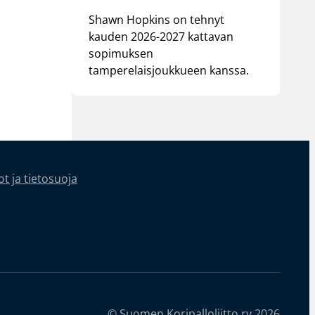
Shawn Hopkins on tehnyt
kauden 2026-2027 kattavan
sopimuksen
tamperelaisjoukkueen kanssa.
t ja tietosuoja
© Suomen Koripalloliitto ry 2026