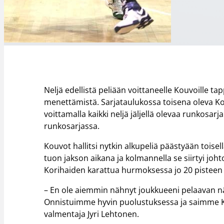
Neljä edellistä peliään voittaneelle Kouvoille 
menettämistä. Sarjataulukossa toisena oleva Kou
voittamalla kaikki neljä jäljellä olevaa runkosarja
runkosarjassa.
Kouvot hallitsi nytkin alkupeliä päästyään toise
tuon jakson aikana ja kolmannella se siirtyi joht
Korihaiden karattua hurmoksessa jo 20 pisteen
– En ole aiemmin nähnyt joukkueeni pelaavan näi
Onnistuimme hyvin puolustuksessa ja saimme Ko
valmentaja Jyri Lehtonen.