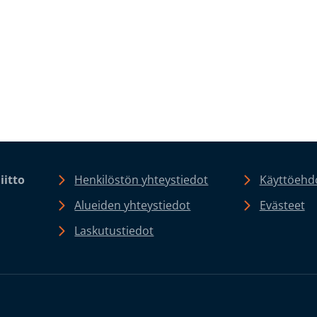
iitto
Henkilöstön yhteystiedot
Käyttöehdo
Alueiden yhteystiedot
Evästeet
Laskutustiedot