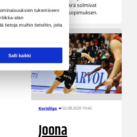
senttinen Mykrä solmivat
 ominaisuuksien tukemiseen
yksivuotisen sopimuksen.
tiikka-alan
ietoja muihin tietoihin, joita
Salli kaikki
02.08.2026 10:42
Korisliiga
Joona