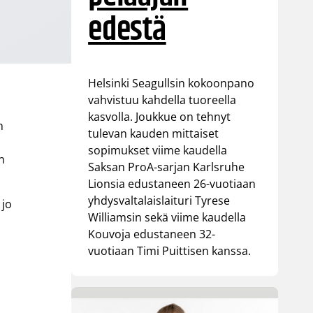
edestä
Helsinki Seagullsin kokoonpano
vahvistuu kahdella tuoreella
kasvolla. Joukkue on tehnyt
n
tulevan kauden mittaiset
sopimukset viime kaudella
än
Saksan ProA-sarjan Karlsruhe
Lionsia edustaneen 26-vuotiaan
yhdysvaltalaislaituri Tyrese
 jo
Williamsin sekä viime kaudella
Kouvoja edustaneen 32-
vuotiaan Timi Puittisen kanssa.