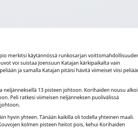
tappio merkitsi käytännössä runkosarjan voittomahdollisuude
vot voi suistaa Joensuun Katajan kärkipaikalta vain
peliään ja samalla Katajan pitäisi hävitä viimeiset viisi peliä
lla neljänneksellä 13 pisteen johtoon. Korihaiden nousu alkoi
oon. Peli ratkesi viimeisen neljänneksen puolivälissä
 johtoon.
n hyvin yhteen. Tänään kaikilla oli todella yhteinen maali.
uvojen kolmen pisteen heitot pois, kehui Korihaiden