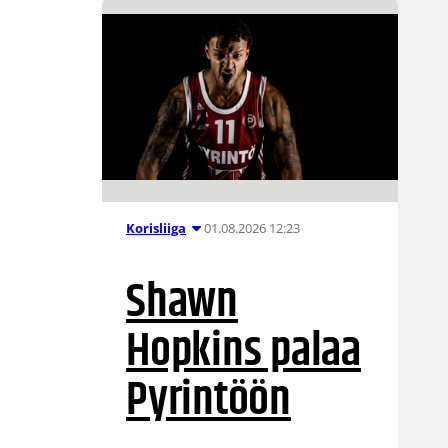
01.08.2026 12:23
Korisliiga
Shawn
Hopkins palaa
Pyrintöön