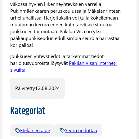
viikossa hyvien liikenneyhteyksien varrella
Pukinmäenkaaren peruskoulussa ja Mäkelänrinteen
urheiluhallissa. Harjoituksiin voi tulla kokeilemaan
muutaman kerran ennen kuin tarvitsee sitoutua
joukkueen toimintaan. Pakilan Visa on yksi
pääkaupunkiseudun edullisimpia seuroja harrastaa
koripalloa!
Joukkueen yhteystiedot ja tarkemmat tiedot
harjoitusvuoroista löytyvät
Pakilan Visan internet-
sivuilta
.
Päivitetty
12.08.2024
Kategoriat
Eteläinen alue
Seura tiedottaa