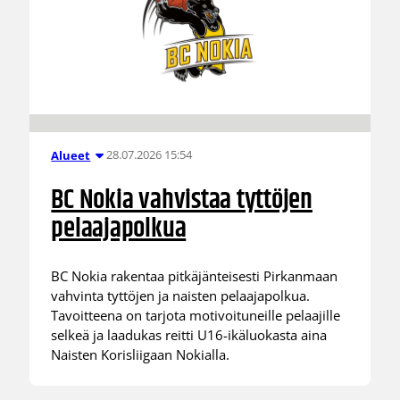
28.07.2026 15:54
Alueet
BC Nokia vahvistaa tyttöjen
pelaajapolkua
BC Nokia rakentaa pitkäjänteisesti Pirkanmaan
vahvinta tyttöjen ja naisten pelaajapolkua.
Tavoitteena on tarjota motivoituneille pelaajille
selkeä ja laadukas reitti U16-ikäluokasta aina
Naisten Korisliigaan Nokialla.