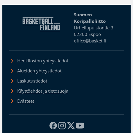
Suomen
Koripalloliitto
Urheilupuistontie 3
02200 Espoo
office@basket.fi
Henkilöstön yhteystiedot
Alueiden yhteystiedot
Laskutustiedot
Käyttöehdot ja tietosuoja
Evästeet