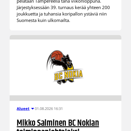
pelataan Tampereella tänä viikonloppuna.
Järjestyksessään 39. turnaus kerää yhteen 200
joukkuetta ja tuhansia koripallon ystäviä niin
Suomesta kuin ulkomailta.
01.08.2026 16:31
Alueet
Mikko Salminen BC Nokian