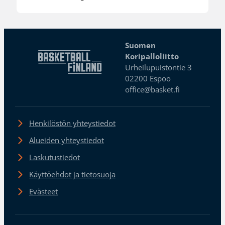
Suomen
Koripalloliitto
Urheilupuistontie 3
02200 Espoo
office@basket.fi
Henkilöstön yhteystiedot
Alueiden yhteystiedot
Laskutustiedot
Käyttöehdot ja tietosuoja
Evästeet