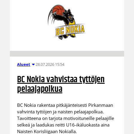
28.07.2026 15:54
Alueet
BC Nokia vahvistaa tyttöjen
pelaajapolkua
BC Nokia rakentaa pitkäjänteisesti Pirkanmaan
vahvinta tyttöjen ja naisten pelaajapolkua.
Tavoitteena on tarjota motivoituneille pelaajille
selkeä ja laadukas reitti U16-ikäluokasta aina
Naisten Korisliigaan Nokialla.