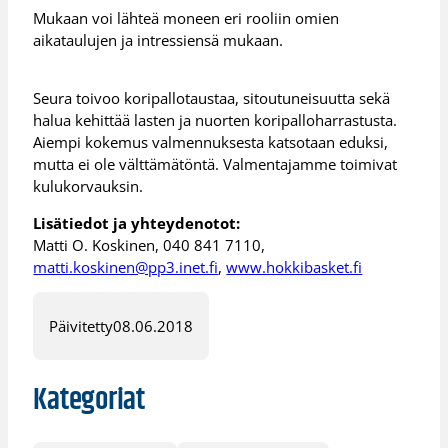
Mukaan voi lähteä moneen eri rooliin omien
aikataulujen ja intressiensä mukaan.
Seura toivoo koripallotaustaa, sitoutuneisuutta sekä
halua kehittää lasten ja nuorten koripalloharrastusta.
Aiempi kokemus valmennuksesta katsotaan eduksi,
mutta ei ole välttämätöntä. Valmentajamme toimivat
kulukorvauksin.
Lisätiedot ja yhteydenotot:
Matti O. Koskinen, 040 841 7110,
matti.koskinen@pp3.inet.fi
,
www.hokkibasket.fi
Päivitetty
08.06.2018
Kategoriat