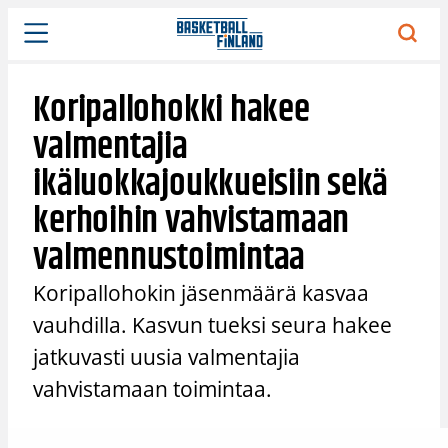
Siirry
sisältöön
Koripallohokki hakee
valmentajia
ikäluokkajoukkueisiin sekä
kerhoihin vahvistamaan
valmennustoimintaa
Koripallohokin jäsenmäärä kasvaa
vauhdilla. Kasvun tueksi seura hakee
jatkuvasti uusia valmentajia
vahvistamaan toimintaa.