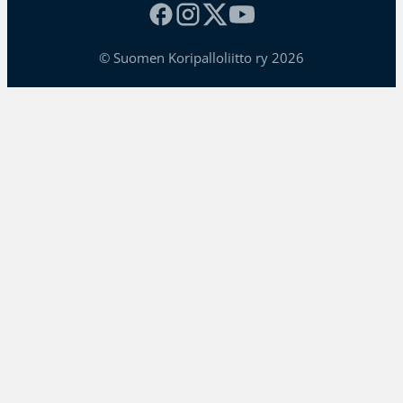
© Suomen Koripalloliitto ry 2026