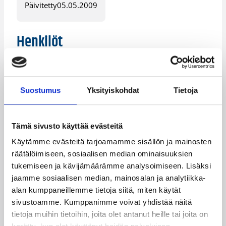
Päivitetty
05.05.2009
Henkilöt
Anna-Sofia Tuomaala
Antti Mauno
Suostumus
Yksityiskohdat
Tietoja
Asta Sillanpää
Emma Virtanen
Fiina Oljemark
Hanna Kuula
Tämä sivusto käyttää evästeitä
Heini Hakasalo
Ida Hyökyvaara
Käytämme evästeitä tarjoamamme sisällön ja mainosten
Janniina Koivunen
Jesse Perttunen
räätälöimiseen, sosiaalisen median ominaisuuksien
tukemiseen ja kävijämäärämme analysoimiseen. Lisäksi
Joel Heinikoski
Julius Dolk
jaamme sosiaalisen median, mainosalan ja analytiikka-
alan kumppaneillemme tietoja siitä, miten käytät
Kalle Holmberg
Karoliina Hänninen
sivustoamme. Kumppanimme voivat yhdistää näitä
Kilian Cato
Konsta Huovinen
tietoja muihin tietoihin, joita olet antanut heille tai joita on