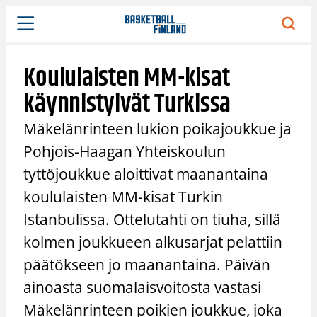
Siirry
sisältöön
Koululaisten MM-kisat
käynnistyivät Turkissa
Mäkelänrinteen lukion poikajoukkue ja
Pohjois-Haagan Yhteiskoulun
tyttöjoukkue aloittivat maanantaina
koululaisten MM-kisat Turkin
Istanbulissa. Ottelutahti on tiuha, sillä
kolmen joukkueen alkusarjat pelattiin
päätökseen jo maanantaina. Päivän
ainoasta suomalaisvoitosta vastasi
Mäkelänrinteen poikien joukkue, joka