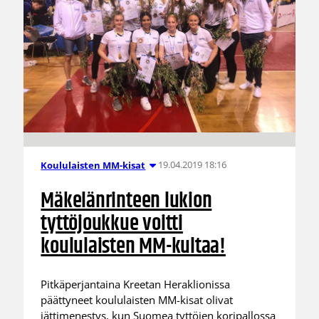
19.04.2019 18:16
Koululaisten MM-kisat
Mäkelänrinteen lukion
tyttöjoukkue voitti
koululaisten MM-kultaa!
Pitkäperjantaina Kreetan Heraklionissa
päättyneet koululaisten MM-kisat olivat
jättimenestys, kun Suomea tyttöjen koripallossa