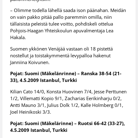
– Olimme todella lähellä saada ison päänahan. Meidän
on vain pakko pitää pallo paremmin omilla, niin
tällaisista peleistä tulee voitto, pohdiskeli ottelua
Pohjois-Haagan Yhteiskoulun apuvalmentaja Lea
Hakala.
Suomen ykkönen Venäjää vastaan oli 18 pistettä
nostellut ja toistakymmentä levypalloa hakenut
Janniina Koivunen.
Pojat: Suomi (Mäkelänrinne) – Ranska 38-54 (21-
33), 4.5.2009 Istanbul, Turkki
Kilian Cato 14/0, Konsta Huovinen 7/4, Jesse Perttunen
1/2, Villematti Kopio 9/1, Zacharias Eerikinharju 0/2,
Antti Mauno 3/1, Julius Dolk 1/2, Kalle Holmberg 0/1,
Joel Heinikoski 3/3.
Pojat: Suomi (Mäkelärinne) – Ruotsi 66-42 (33-27),
4.5.2009 Istanbul, Turkki