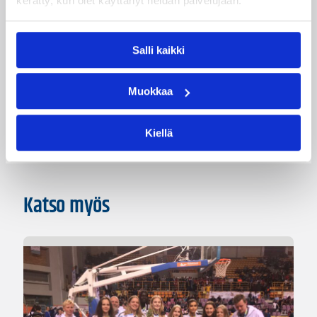
kerätty, kun olet käyttänyt heidän palvelujaan.
Lea Hakala
Tania Mutikainen
Villematti Kopio
Zacharias Eerikinharju
Salli kaikki
Kategoriat
Muokkaa
Koululaisten MM-kisat
Kiellä
Katso myös