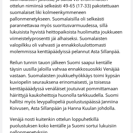
ottelun nimiinsä selkeästi 49-65 (17-33) pakotettuaan
suomalaiset liki kolmeenkymmeneen
pallonmenetykseen. Suomalaisilla oli selkeästi
parannettavaa myös suoritusvarmuudessa, sillä
lukuisista hyvistä heittopaikoista huolimatta joukkueen
viimeistelyprosentti jäi alhaiseksi. Suomalaisten
valopilkku oli vahvasti ja ennakkoluulottomasti
molemmissa kenttäpäädyissä pelannut Asta Sillanpää.
Reilun tunnin tauon jälkeen Suomi saapui kentälle
täysin uusilla jaloilla vahvaa ennakkosuosikki Venäjää
vastaan. Suomalaisten joukkuehyökkäys toimi kypsän
kuviopelin seurauksena erinomaisesti, ja toisessa
kenttäpääädyssä venäläiset joutuivat pommittamaan
häirittyjä kaukoheittoja huonolla tarkkuudella. Suomi
hallitsi myös levypallopeliä puolustuspäässä Janniina
Koivusen, Asta Sillanpään ja Hanna Kuulan johdolla.
Venäjä nosti kuitenkin ottelun loppuhetkillä
puolustuksen koko kentälle ja Suomi sortui lukuisiin
pallonmenetyksiin.