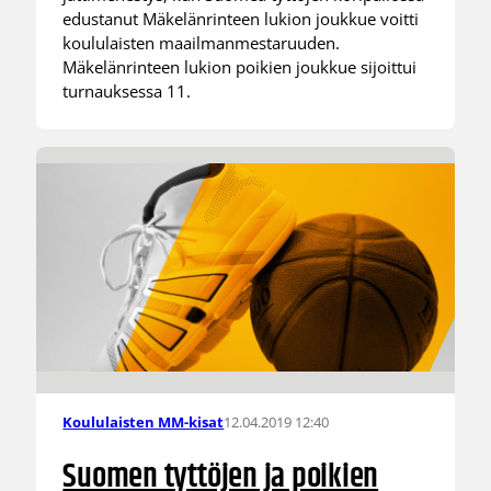
edustanut Mäkelänrinteen lukion joukkue voitti
koululaisten maailmanmestaruuden.
Mäkelänrinteen lukion poikien joukkue sijoittui
turnauksessa 11.
12.04.2019 12:40
Koululaisten MM-kisat
Suomen tyttöjen ja poikien