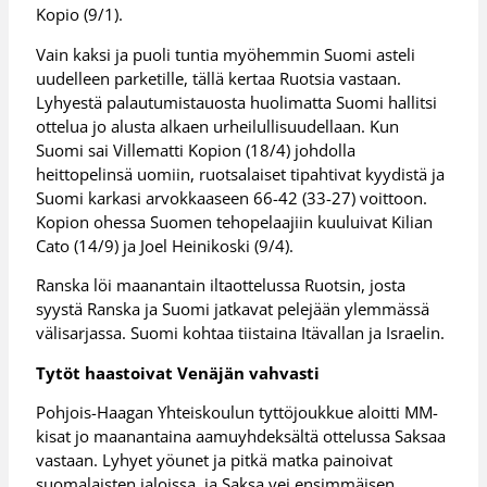
Kopio (9/1).
Vain kaksi ja puoli tuntia myöhemmin Suomi asteli
uudelleen parketille, tällä kertaa Ruotsia vastaan.
Lyhyestä palautumistauosta huolimatta Suomi hallitsi
ottelua jo alusta alkaen urheilullisuudellaan. Kun
Suomi sai Villematti Kopion (18/4) johdolla
heittopelinsä uomiin, ruotsalaiset tipahtivat kyydistä ja
Suomi karkasi arvokkaaseen 66-42 (33-27) voittoon.
Kopion ohessa Suomen tehopelaajiin kuuluivat Kilian
Cato (14/9) ja Joel Heinikoski (9/4).
Ranska löi maanantain iltaottelussa Ruotsin, josta
syystä Ranska ja Suomi jatkavat pelejään ylemmässä
välisarjassa. Suomi kohtaa tiistaina Itävallan ja Israelin.
Tytöt haastoivat Venäjän vahvasti
Pohjois-Haagan Yhteiskoulun tyttöjoukkue aloitti MM-
kisat jo maanantaina aamuyhdeksältä ottelussa Saksaa
vastaan. Lyhyet yöunet ja pitkä matka painoivat
suomalaisten jaloissa, ja Saksa vei ensimmäisen