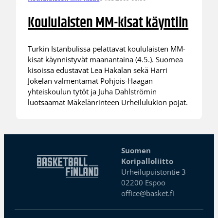
Koululaisten MM-kisat käyntiin
Turkin Istanbulissa pelattavat koululaisten MM-
kisat käynnistyvät maanantaina (4.5.). Suomea
kisoissa edustavat Lea Hakalan sekä Harri
Jokelan valmentamat Pohjois-Haagan
yhteiskoulun tytöt ja Juha Dahlströmin
luotsaamat Mäkelänrinteen Urheilulukion pojat.
Suomen
Koripalloliitto
Urheilupuistontie 3
02200 Espoo
office@basket.fi