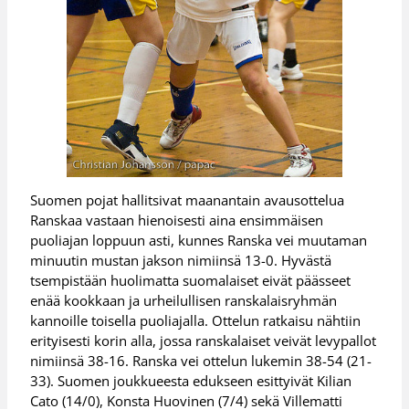
Suomen pojat hallitsivat maanantain avausottelua
Ranskaa vastaan hienoisesti aina ensimmäisen
puoliajan loppuun asti, kunnes Ranska vei muutaman
minuutin mustan jakson nimiinsä 13-0. Hyvästä
tsempistään huolimatta suomalaiset eivät päässeet
enää kookkaan ja urheilullisen ranskalaisryhmän
kannoille toisella puoliajalla. Ottelun ratkaisu nähtiin
erityisesti korin alla, jossa ranskalaiset veivät levypallot
nimiinsä 38-16. Ranska vei ottelun lukemin 38-54 (21-
33). Suomen joukkueesta edukseen esittyivät Kilian
Cato (14/0), Konsta Huovinen (7/4) sekä Villematti