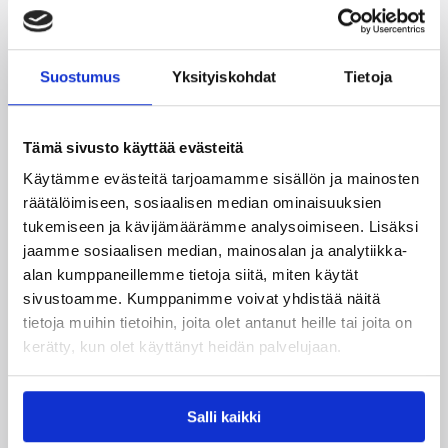
Katso myös
Suostumus
Yksityiskohdat
Tietoja
Tämä sivusto käyttää evästeitä
Käytämme evästeitä tarjoamamme sisällön ja mainosten
räätälöimiseen, sosiaalisen median ominaisuuksien
tukemiseen ja kävijämäärämme analysoimiseen. Lisäksi
jaamme sosiaalisen median, mainosalan ja analytiikka-
alan kumppaneillemme tietoja siitä, miten käytät
sivustoamme. Kumppanimme voivat yhdistää näitä
tietoja muihin tietoihin, joita olet antanut heille tai joita on
kerätty, kun olet käyttänyt heidän palvelujaan.
07.08.2026 09:23
Korisliiga
Daniel Dolenc KTP-Basketin
Salli kaikki
haaviin