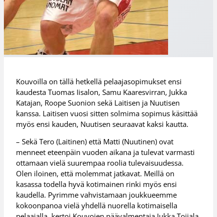
Kouvoilla on tällä hetkellä pelaajasopimukset ensi
kaudesta Tuomas Iisalon, Samu Kaaresvirran, Jukka
Katajan, Roope Suonion sekä Laitisen ja Nuutisen
kanssa. Laitisen vuosi sitten solmima sopimus käsittää
myös ensi kauden, Nuutisen seuraavat kaksi kautta.
– Sekä Tero (Laitinen) että Matti (Nuutinen) ovat
menneet eteenpäin vuoden aikana ja tulevat varmasti
ottamaan vielä suurempaa roolia tulevaisuudessa.
Olen iloinen, että molemmat jatkavat. Meillä on
kasassa todella hyvä kotimainen rinki myös ensi
kaudella. Pyrimme vahvistamaan joukkueemme
kokoonpanoa vielä yhdellä nuorella kotimaisella
pelaajalla, kertoi Kouvojen päävalmentaja Jukka Toijala.