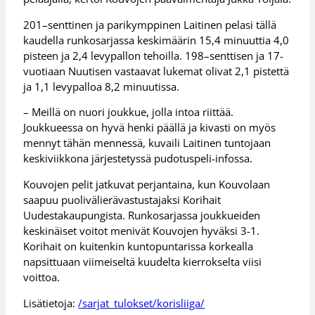
201–senttinen ja parikymppinen Laitinen pelasi tällä
kaudella runkosarjassa keskimäärin 15,4 minuuttia 4,0
pisteen ja 2,4 levypallon tehoilla. 198–senttisen ja 17-
vuotiaan Nuutisen vastaavat lukemat olivat 2,1 pistettä
ja 1,1 levypalloa 8,2 minuutissa.
– Meillä on nuori joukkue, jolla intoa riittää.
Joukkueessa on hyvä henki päällä ja kivasti on myös
mennyt tähän mennessä, kuvaili Laitinen tuntojaan
keskiviikkona järjestetyssä pudotuspeli-infossa.
Kouvojen pelit jatkuvat perjantaina, kun Kouvolaan
saapuu puolivälierävastustajaksi Korihait
Uudestakaupungista. Runkosarjassa joukkueiden
keskinäiset voitot menivät Kouvojen hyväksi 3-1.
Korihait on kuitenkin kuntopuntarissa korkealla
napsittuaan viimeiseltä kuudelta kierrokselta viisi
voittoa.
Lisätietoja:
/sarjat_tulokset/korisliiga/