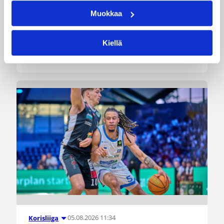
Muokkaa
Dolenc on rakentanut pitkän ammattilaisuran
Suomen lisäksi Ranskassa, Itävallassa,
Kiellä
Liettuassa, Romaniassa, Bosniassa ja viimeksi
Islannissa.
05.08.2026 11:34
Korisliiga