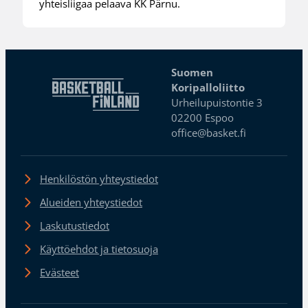
yhteisliigaa pelaava KK Pärnu.
Suomen
Koripalloliitto
Urheilupuistontie 3
02200 Espoo
office@basket.fi
Henkilöstön yhteystiedot
Alueiden yhteystiedot
Laskutustiedot
Käyttöehdot ja tietosuoja
Evästeet