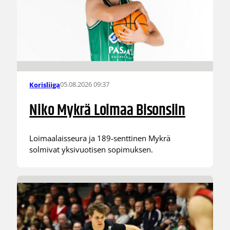
05.08.2026 09:37
Korisliiga
Niko Mykrä Loimaa Bisonsiin
Loimaalaisseura ja 189-senttinen Mykrä
solmivat yksivuotisen sopimuksen.