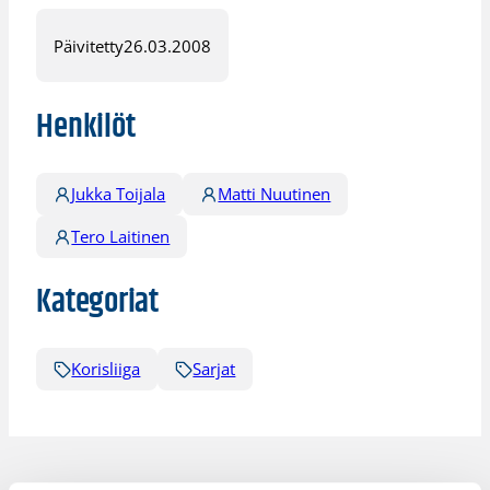
Päivitetty
26.03.2008
Henkilöt
Jukka Toijala
Matti Nuutinen
Tero Laitinen
Kategoriat
Korisliiga
Sarjat