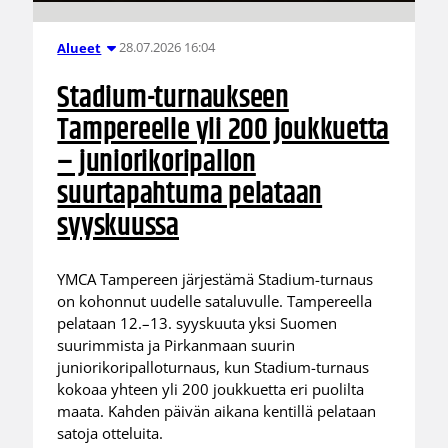
28.07.2026 16:04
Alueet
Stadium-turnaukseen
Tampereelle yli 200 joukkuetta
– juniorikoripallon
suurtapahtuma pelataan
syyskuussa
YMCA Tampereen järjestämä Stadium-turnaus
on kohonnut uudelle sataluvulle. Tampereella
pelataan 12.–13. syyskuuta yksi Suomen
suurimmista ja Pirkanmaan suurin
juniorikoripalloturnaus, kun Stadium-turnaus
kokoaa yhteen yli 200 joukkuetta eri puolilta
maata. Kahden päivän aikana kentillä pelataan
satoja otteluita.