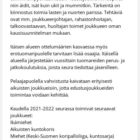
niin äidit, isät kuin ukit ja mummitkin. Tärkeintä on
kiinnostus toimia lasten ja nuorten parissa. Tehtäviä
ovat mm. joukkueenjohtajan, rahastonhoitajan,
talkoovastaavan, huoltajan toimet joukkueen oman
kausisuunnitelman mukaan.
Itäisen alueen ottelumäärien kasvaessa myös
erotuomaripuolelle tarvitaan lisää osaajia. Itäisellä
alueella järjestetään vuosittain tuomareiden perus- ja
jatkokoulutuksia, joista seura tiedottaa jäsenilleen.
Pelaajapuolella vahvistusta kaivataan erityisesti
aikuisten joukkueisiin, jotta edustusjoukkueiden
toimintaa voidaan kehittää.
Kaudella 2021-2022 seurassa toimivat seuraavat
joukkueet:
Ikämiehet
Aikuisten kuntokoris
Miehet (Keski-Suomen koripalloliiga, kuntosarja)