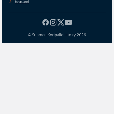
Evästeet
© Suomen Koripalloliitto ry 2026