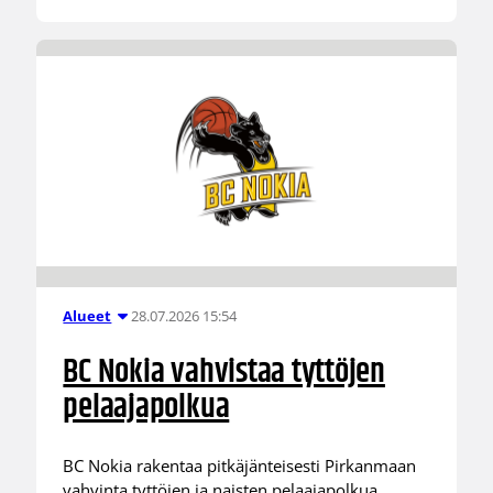
28.07.2026 15:54
Alueet
BC Nokia vahvistaa tyttöjen
pelaajapolkua
BC Nokia rakentaa pitkäjänteisesti Pirkanmaan
vahvinta tyttöjen ja naisten pelaajapolkua.