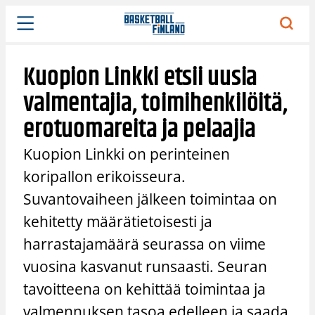
Siirry
sisältöön
Kuopion Linkki etsii uusia
valmentajia, toimihenkilöitä,
erotuomareita ja pelaajia
Kuopion Linkki on perinteinen
koripallon erikoisseura.
Suvantovaiheen jälkeen toimintaa on
kehitetty määrätietoisesti ja
harrastajamäärä seurassa on viime
vuosina kasvanut runsaasti. Seuran
tavoitteena on kehittää toimintaa ja
valmennuksen tasoa edelleen ja saada