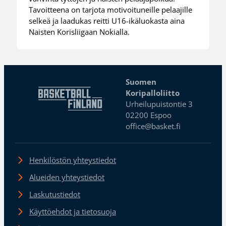
Tavoitteena on tarjota motivoituneille pelaajille
selkeä ja laadukas reitti U16-ikäluokasta aina
Naisten Korisliigaan Nokialla.
Suomen
Koripalloliitto
Urheilupuistontie 3
02200 Espoo
office@basket.fi
Henkilöstön yhteystiedot
Alueiden yhteystiedot
Laskutustiedot
Käyttöehdot ja tietosuoja