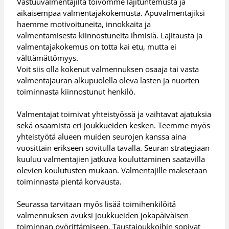
Vastuuvalmentajilta toivomme lajituntemusta ja
aikaisempaa valmentajakokemusta. Apuvalmentajiksi
haemme motivoituneita, innokkaita ja
valmentamisesta kiinnostuneita ihmisiä. Lajitausta ja
valmentajakokemus on totta kai etu, mutta ei
välttämättömyys.
Voit siis olla kokenut valmennuksen osaaja tai vasta
valmentajauran alkupuolella oleva lasten ja nuorten
toiminnasta kiinnostunut henkilö.
Valmentajat toimivat yhteistyössä ja vaihtavat ajatuksia
sekä osaamista eri joukkueiden kesken. Teemme myös
yhteistyötä alueen muiden seurojen kanssa aina
vuosittain erikseen sovitulla tavalla. Seuran strategiaan
kuuluu valmentajien jatkuva kouluttaminen saatavilla
olevien koulutusten mukaan. Valmentajille maksetaan
toiminnasta pientä korvausta.
Seurassa tarvitaan myös lisää toimihenkilöitä
valmennuksen avuksi joukkueiden jokapäiväisen
toiminnan pyörittämiseen. Taustajoukkoihin sopivat