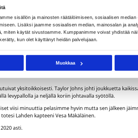
itä
hubasket moukaroi playoff-viivan alapuolella olevan Lahti
mme sisällön ja mainosten räätälöimiseen, sosiaalisen median
kahden sarjapisteen päässä Salon Vilppaasta ja neljän piste
iseen. Lisäksi jaamme sosiaalisen median, mainosalan ja analy
, miten käytät sivustoamme. Kumppanimme voivat yhdistää näitä t
n kerätty, kun olet käyttänyt heidän palvelujaan.
tettyä Lucky Jonesia ei vielä päästy näkemään kentällä, mutt
styssä hyvin ilman hänen panostaankin. Givensille kertyi 18
a.
Muokkaa
ko ottelun ajan. Koko joukkue on varmasti tyytyväinen tämän
utuivat yksitoikkoisesti. Taylor Johns johti joukkuetta kaikiss
 levypallolla ja neljällä koriin johtavalla syötöllä.
äiset viisi minuuttia pelasimme hyvin mutta sen jälkeen jäi
, totesi Lahden kapteeni Vesa Mäkäläinen.
2020 asti.