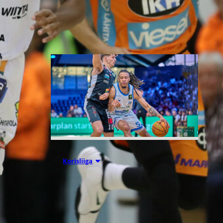
Liettuassa, Romaniassa,
Bosniassa ja viimeksi Islannissa.
05.08.2026 11:34
Korisliiga
Seagulls
hankki taitoa