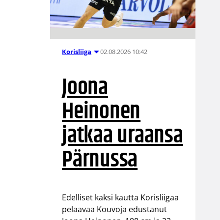
02.08.2026 10:42
Korisliiga
Joona
Heinonen
jatkaa uraansa
Pärnussa
Edelliset kaksi kautta Korisliigaa
pelaavaa Kouvoja edustanut