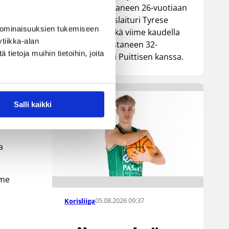
Lionsia edustaneen 26-vuotiaan
yhdysvaltalaislaituri Tyrese
 ominaisuuksien tukemiseen
Williamsin sekä viime kaudella
en
tiikka-alan
Kouvoja edustaneen 32-
ietoja muihin tietoihin, joita
vuotiaan Timi Puittisen kanssa.
a
Salli kaikki
a
mme
05.08.2026 09:37
Korisliiga