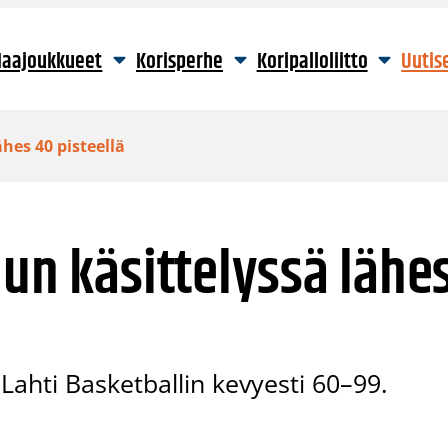
aajoukkueet
Korisperhe
Koripalloliitto
Uutis
hes 40 pisteellä
hun käsittelyssä lähe
Lahti Basketballin kevyesti 60–99.