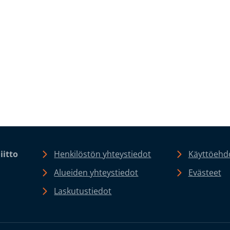
iitto
Henkilöstön yhteystiedot
Käyttöehdo
Alueiden yhteystiedot
Evästeet
Laskutustiedot