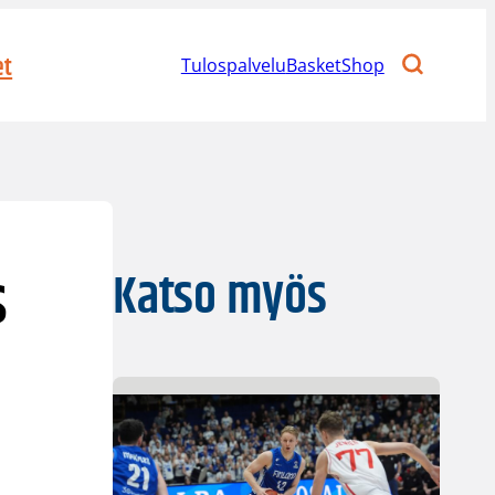
et
Tulospalvelu
BasketShop
s
Katso myös