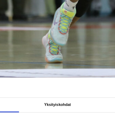
Courtney Stockard ja Cameron Jones kohtasivat kentällä. Kuva: Ville Vuorine
Yksityiskohdat