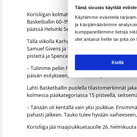
Tämä sivusto käyttää eväste
Korisliigan kolmatta sijaa pitävä Kauhajoen Kar
Käytämme evästeitä tarjoama
Basketballin 60–99. Voiton myötä Kauhajoki on 
ja kävijämäärämme analysoim
päässä Helsinki Seagullsista.
kumppaneillemme tietoja siitä
olet antanut heille tai joita o
Tällä viikolla Karhubasketin joukkueeseen kiinni
Samuel Givens ja Skylar Spencer pitivät peliä py
pistettä ja Spencerille 15 pistettä ja 11 levypallo
Kiellä
– Tulimme peliin hyvin ja pidimme tilaa yllä ko
päivän esitykseen, kommentoi Spencer.
Lahti Basketballin puolella tilastomerkinnät jaka
kolmessa pääkategoriassa 15 pisteellä, seitsemällä
– Tänään oli kentällä vain yksi joukkue. Ensimm
pahasti jälkeen. Tauko tulee hyvään vaiheeseen
Korisliiga jää maajoukkuetauolle 26. helmikuuta 