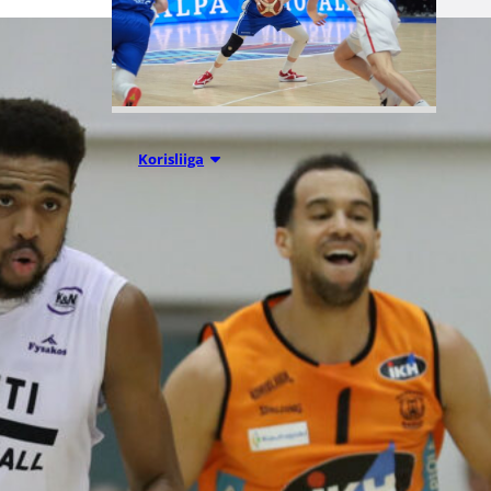
07.08.2026 09:23
Korisliiga
Daniel Dolenc
KTP-Basketin
haaviin
Dolenc on rakentanut pitkän
ammattilaisuran Suomen lisäksi
Ranskassa, Itävallassa,