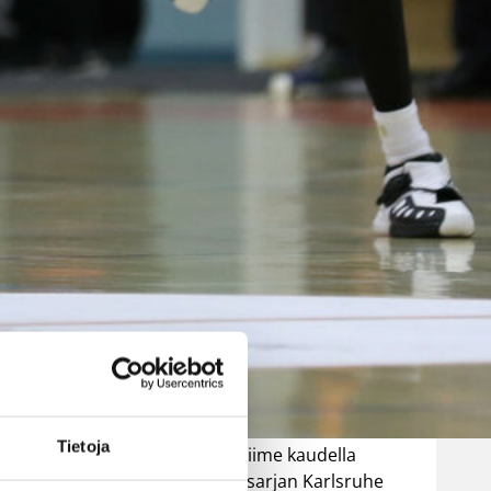
ja kokemusta
kokoonpanoo
nsa kahden
pelaajan
edestä
Helsinki Seagullsin kokoonpano
vahvistuu kahdella tuoreella
kasvolla. Joukkue on tehnyt
n / Korisliiga
tulevan kauden mittaiset
Tietoja
sopimukset viime kaudella
Saksan ProA-sarjan Karlsruhe