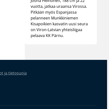
Joona Heinonen, 188 cm ja 22
vuotta, jatkaa uraansa Virossa.
Pitkään myös Espanjassa
pelanneen Munkkiniemen
Kisapoikien kasvatin uusi seura
on Viron-Latvian yhteisliigaa
pelaava KK Pärnu.
t ja tietosuoja