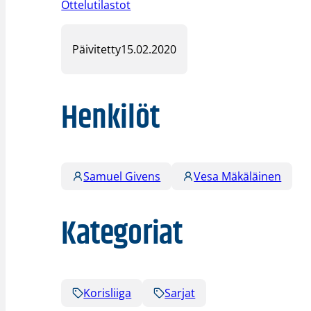
Ottelutilastot
Päivitetty
15.02.2020
Henkilöt
Samuel Givens
Vesa Mäkäläinen
Kategoriat
Korisliiga
Sarjat