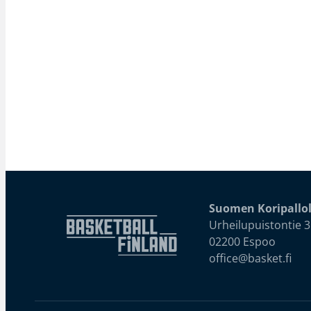
Suomen Koripallol
Urheilupuistontie 3
02200 Espoo
office@basket.fi