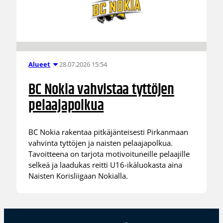
28.07.2026 15:54
Alueet
BC Nokia vahvistaa tyttöjen
pelaajapolkua
BC Nokia rakentaa pitkäjänteisesti Pirkanmaan
vahvinta tyttöjen ja naisten pelaajapolkua.
Tavoitteena on tarjota motivoituneille pelaajille
selkeä ja laadukas reitti U16-ikäluokasta aina
Naisten Korisliigaan Nokialla.