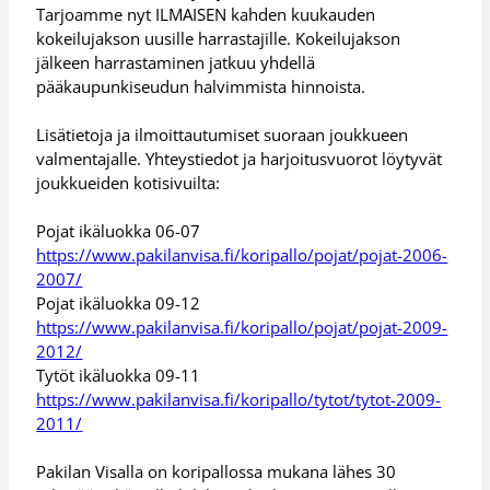
Tarjoamme nyt ILMAISEN kahden kuukauden
kokeilujakson uusille harrastajille. Kokeilujakson
jälkeen harrastaminen jatkuu yhdellä
pääkaupunkiseudun halvimmista hinnoista.
Lisätietoja ja ilmoittautumiset suoraan joukkueen
valmentajalle. Yhteystiedot ja harjoitusvuorot löytyvät
joukkueiden kotisivuilta:
Pojat ikäluokka 06-07
https://www.pakilanvisa.fi/koripallo/pojat/pojat-2006-
2007/
Pojat ikäluokka 09-12
https://www.pakilanvisa.fi/koripallo/pojat/pojat-2009-
2012/
Tytöt ikäluokka 09-11
https://www.pakilanvisa.fi/koripallo/tytot/tytot-2009-
2011/
Pakilan Visalla on koripallossa mukana lähes 30