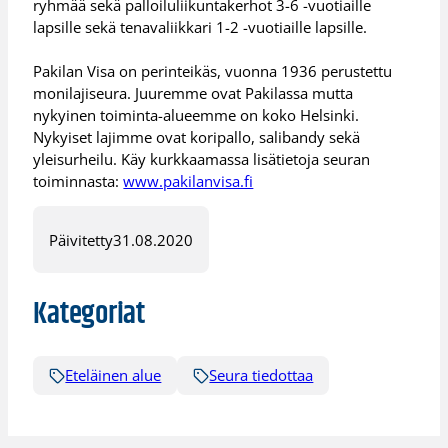
ryhmää sekä palloiluliikuntakerhot 3-6 -vuotiaille
lapsille sekä tenavaliikkari 1-2 -vuotiaille lapsille.
Pakilan Visa on perinteikäs, vuonna 1936 perustettu
monilajiseura. Juuremme ovat Pakilassa mutta
nykyinen toiminta-alueemme on koko Helsinki.
Nykyiset lajimme ovat koripallo, salibandy sekä
yleisurheilu. Käy kurkkaamassa lisätietoja seuran
toiminnasta:
www.pakilanvisa.fi
Päivitetty
31.08.2020
Kategoriat
Eteläinen alue
Seura tiedottaa