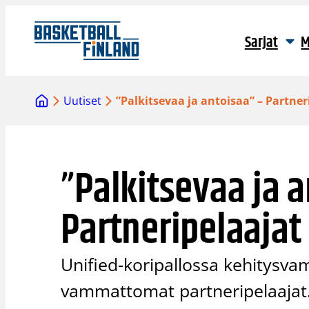
Siirry
sisältöön
Sarjat
M
Uutiset
”Palkitsevaa ja antoisaa” – Partner
”Palkitsevaa ja 
Partneripelaajat
Unified-koripallossa kehitysvam
vammattomat partneripelaajat. E