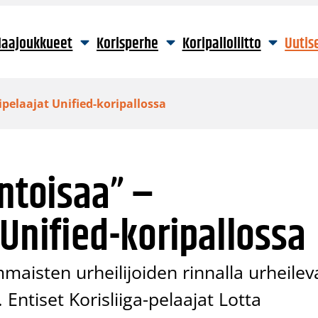
aajoukkueet
Korisperhe
Koripalloliitto
Uutis
ipelaajat Unified-koripallossa
antoisaa” –
 Unified-koripallossa
maisten urheilijoiden rinnalla urheilev
ntiset Korisliiga-pelaajat Lotta