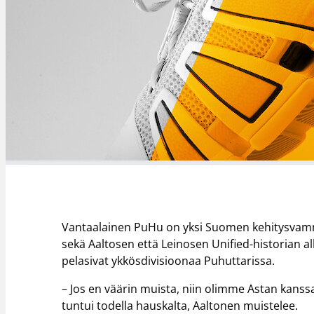
Vantaalainen PuHu on yksi Suomen kehitysvammai
sekä Aaltosen että Leinosen Unified-historian al
pelasivat ykkösdivisioonaa Puhuttarissa.
– Jos en väärin muista, niin olimme Astan kans
tuntui todella hauskalta, Aaltonen muistelee.