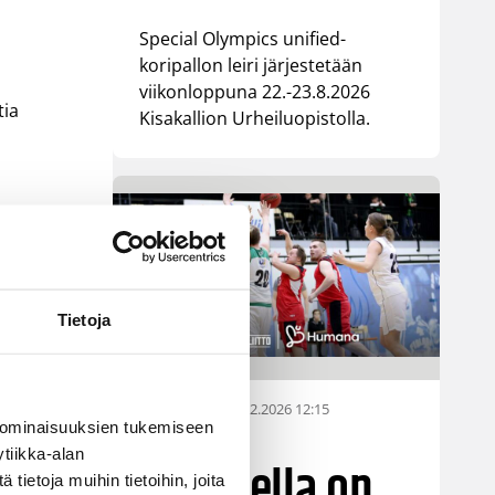
a
Special Olympics unified-
koripallon leiri järjestetään
viikonloppuna 22.-23.8.2026
tia
Kisakallion Urheiluopistolla.
Tietoja
25.02.2026 12:15
Pääjuttu
a
 ominaisuuksien tukemiseen
ti
tiikka-alan
Jokaisella on
ietoja muihin tietoihin, joita