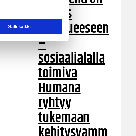
oikeus
joukkueeseen
Salli kaikki
–
sosiaalialalla
toimiva
Humana
ryhtyy
tukemaan
kehitysvamm