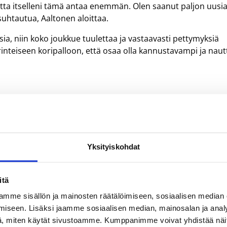
tta itselleni tämä antaa enemmän. Olen saanut paljon uusi
suhtautua, Aaltonen aloittaa.
sia, niin koko joukkue tuulettaa ja vastaavasti pettymyksiä
rinteiseen koripalloon, että osaa olla kannustavampi ja naut
lympics koripalloviikkoa.
Yksityiskohdat
nen urheilujärjestö. Suomessa Special Olympics Finlandin
 yksi Special Olympics lajeista. Unified-koripallossa kaikenikäiset
itä
evat urheilijat ja vammattomat partneripelaajat pelaavat samoiss
mme sisällön ja mainosten räätälöimiseen, sosiaalisen median
maan aikaan kolme urheilijaa ja kaksi partneria. Lähde rohkeas
iseen. Lisäksi jaamme sosiaalisen median, mainosalan ja analy
nerina!
, miten käytät sivustoamme. Kumppanimme voivat yhdistää näitä t