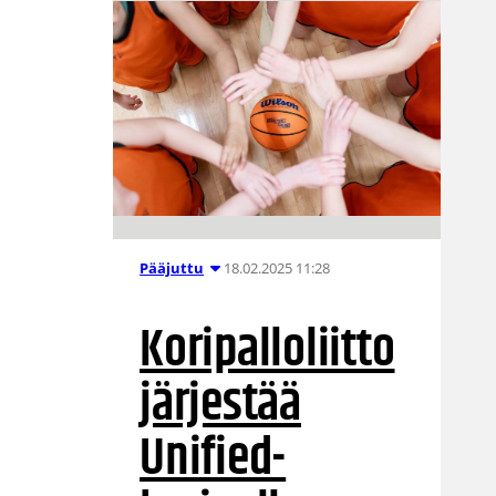
18.02.2025 11:28
Pääjuttu
Koripalloliitto
järjestää
Unified-