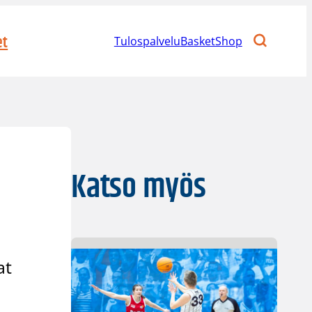
et
Tulospalvelu
BasketShop
Katso myös
at