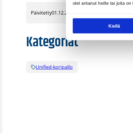
olet antanut heille tai joita o
Päivitetty
01.12.2020
Kiellä
Kategoriat
Unified-koripallo