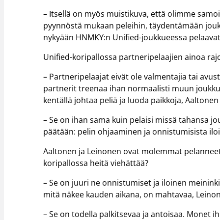
– Itsellä on myös muistikuva, että olimme samoi
pyynnöstä mukaan peleihin, täydentämään jouk
nykyään HNMKY:n Unified-joukkueessa pelaavat
Unified-koripallossa partneripelaajien ainoa rajo
– Partneripelaajat eivät ole valmentajia tai avus
partnerit treenaa ihan normaalisti muun jouk
kentällä johtaa peliä ja luoda paikkoja, Aaltonen
– Se on ihan sama kuin pelaisi missä tahansa j
päätään: pelin ohjaaminen ja onnistumisista il
Aaltonen ja Leinonen ovat molemmat pelanneet j
koripallossa heitä viehättää?
– Se on juuri ne onnistumiset ja iloinen meinin
mitä näkee kauden aikana, on mahtavaa, Leinon
– Se on todella palkitsevaa ja antoisaa. Monet 