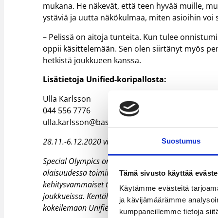
mukana. He näkevät, että teen hyvää muille, mu
ystäviä ja uutta näkökulmaa, miten asioihin voi 
– Pelissä on aitoja tunteita. Kun tulee onnistumi
oppii käsittelemään. Sen olen siirtänyt myös pe
hetkistä joukkueen kanssa.
Lisätietoja Unified-koripallosta:
Ulla Karlsson
044 556 7776
ulla.karlsson@basket.fi
28.11.-6.12.2020 vietetään kansainvälistä Special O
Suostumus
Special Olympics on kehitysvammaisten kansainväli
alaisuudessa toimii yli 20 lajia. Unified-koripallo on
Tämä sivusto käyttää eväste
kehitysvammaiset tai muuta erityistä tukea tarvits
Käytämme evästeitä tarjoama
joukkueissa. Kentällä yhdessä joukkueessa pelaa sa
ja kävijämäärämme analysoim
kokeilemaan Unified-koripalloa urheilijana tai part
kumppaneillemme tietoja siitä