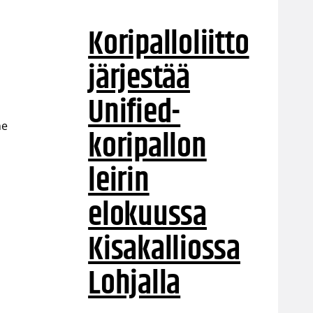
Koripalloliitto
järjestää
Unified-
me
koripallon
leirin
elokuussa
Kisakalliossa
Lohjalla