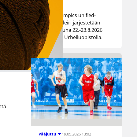
Special Olympics unified-
koripallon leiri järjestetään
viikonloppuna 22.-23.8.2026
Kisakallion Urheiluopistolla.
stä
19.05.2026 13:02
Pääjuttu