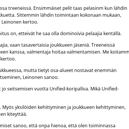
ssa treeneissä. Ensimmäiset pelit taas pelasinm kun lähdin
kuetta. Sittemmin lähdin toimintaan kokonaan mukaan,
 Leinonen kertoo.
itus on, etteivät he saa olla dominoivia pelaajia kentällä.
tajia, vaan tasavertaisia joukkueen jäseniä. Treeneissä
kueen kanssa, valmentaja hoitaa valmentamisen. Me koitam
 kertoo.
oukkueessa, mutta tietyt osa-alueet nostavat enemmän
oitseminen, Leinonen sanoo.
o seitsemisen vuotta Unified-koripalloa. Mikä Unified-
ki. Myös yksilöiden kehittyminen ja joukkueen kehittyminen,
en kiteyttää.
ihmiset sanoo, että onpa hienoa, että olen toiminnassa