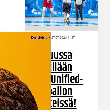
27.07.2026 11:37
Korisleirit
Elokuussa
leireillään
taas Unified-
koripallon
merkeissä!