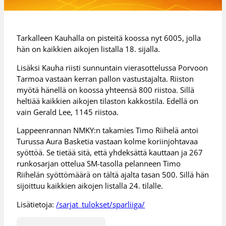
Tarkalleen Kauhalla on pisteitä koossa nyt 6005, jolla
hän on kaikkien aikojen listalla 18. sijalla.
Lisäksi Kauha riisti sunnuntain vierasottelussa Porvoon
Tarmoa vastaan kerran pallon vastustajalta. Riiston
myötä hänellä on koossa yhteensä 800 riistoa. Sillä
heltiää kaikkien aikojen tilaston kakkostila. Edellä on
vain Gerald Lee, 1145 riistoa.
Lappeenrannan NMKY:n takamies Timo Riihelä antoi
Turussa Aura Basketia vastaan kolme koriinjohtavaa
syöttöä. Se tietää sitä, että yhdeksättä kauttaan ja 267
runkosarjan ottelua SM-tasolla pelanneen Timo
Riihelän syöttömäärä on tältä ajalta tasan 500. Sillä hän
sijoittuu kaikkien aikojen listalla 24. tilalle.
Lisätietoja:
/sarjat_tulokset/sparliiga/