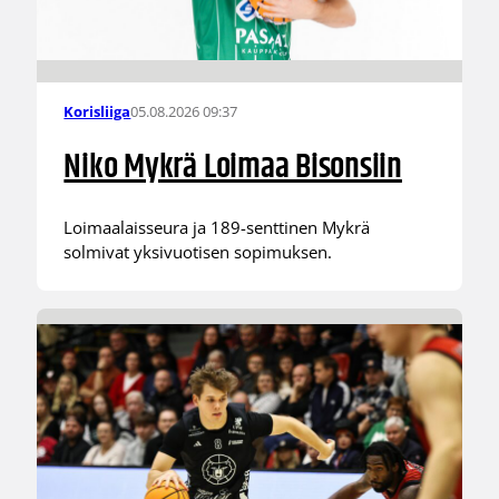
05.08.2026 09:37
Korisliiga
Niko Mykrä Loimaa Bisonsiin
Loimaalaisseura ja 189-senttinen Mykrä
solmivat yksivuotisen sopimuksen.