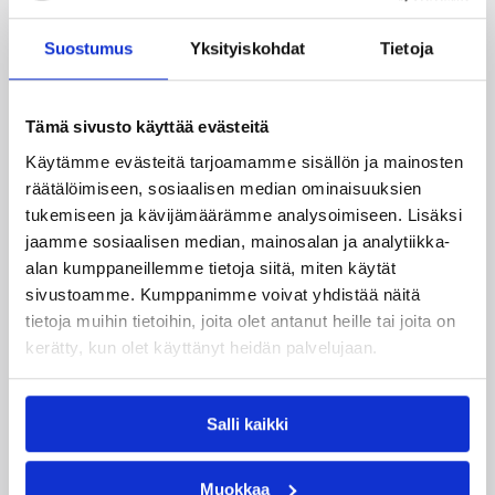
Suomen lisäksi Ranskassa, Itävallassa,
Liettuassa, Romaniassa, Bosniassa ja viimeksi
Suostumus
Yksityiskohdat
Tietoja
Islannissa.
Tämä sivusto käyttää evästeitä
Käytämme evästeitä tarjoamamme sisällön ja mainosten
räätälöimiseen, sosiaalisen median ominaisuuksien
tukemiseen ja kävijämäärämme analysoimiseen. Lisäksi
jaamme sosiaalisen median, mainosalan ja analytiikka-
alan kumppaneillemme tietoja siitä, miten käytät
sivustoamme. Kumppanimme voivat yhdistää näitä
tietoja muihin tietoihin, joita olet antanut heille tai joita on
kerätty, kun olet käyttänyt heidän palvelujaan.
05.08.2026 11:34
Korisliiga
Salli kaikki
Seagulls hankki taitoa ja
Muokkaa