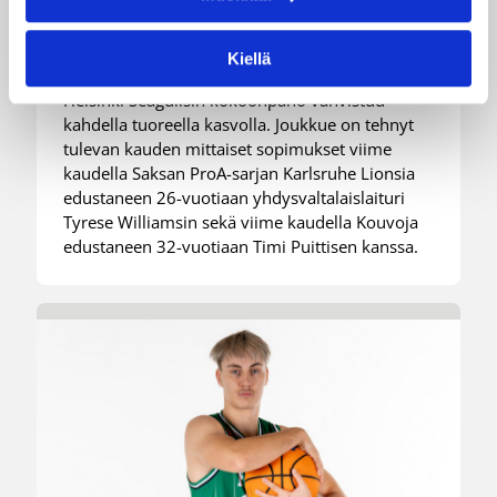
kokemusta kokoonpanoonsa
kahden pelaajan edestä
Kiellä
Helsinki Seagullsin kokoonpano vahvistuu
kahdella tuoreella kasvolla. Joukkue on tehnyt
tulevan kauden mittaiset sopimukset viime
kaudella Saksan ProA-sarjan Karlsruhe Lionsia
edustaneen 26-vuotiaan yhdysvaltalaislaituri
Tyrese Williamsin sekä viime kaudella Kouvoja
edustaneen 32-vuotiaan Timi Puittisen kanssa.