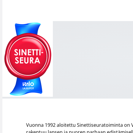
Vuonna 1992 aloitettu Sinettiseuratoiminta on Val
rakentuu lapsen ja nuoren parhaan edistämisell