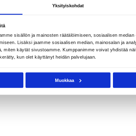
Yksityiskohdat
itä
mme sisällön ja mainosten räätälöimiseen, sosiaalisen median
iseen. Lisäksi jaamme sosiaalisen median, mainosalan ja analy
, miten käytät sivustoamme. Kumppanimme voivat yhdistää näitä t
n kerätty, kun olet käyttänyt heidän palvelujaan.
Muokkaa