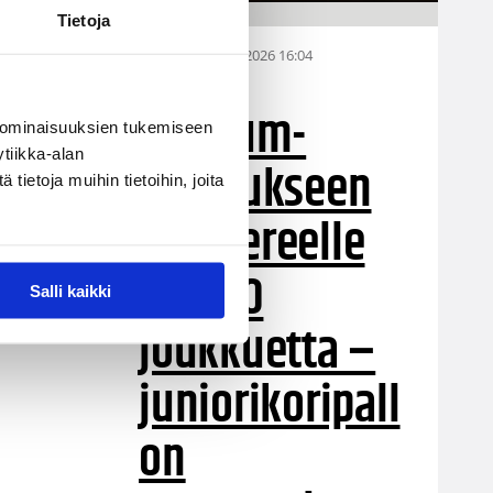
Tietoja
28.07.2026 16:04
Alueet
Stadium-
 ominaisuuksien tukemiseen
tiikka-alan
turnaukseen
ietoja muihin tietoihin, joita
Tampereelle
yli 200
Salli kaikki
joukkuetta –
juniorikoripall
on