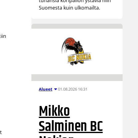
tuhansia koripallon ystäviä niin
Suomesta kuin ulkomailta.
iin
01.08.2026 16:31
Alueet
Mikko
Salminen BC
t