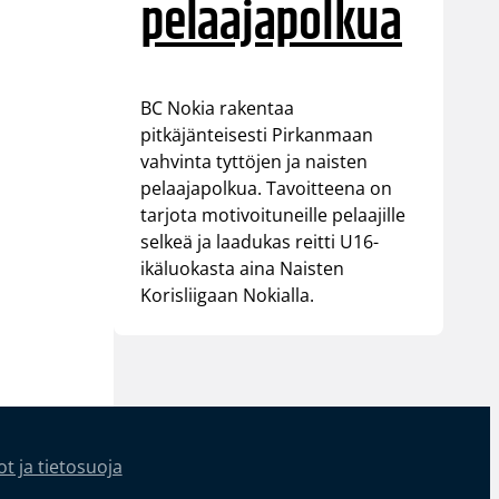
pelaajapolkua
BC Nokia rakentaa
pitkäjänteisesti Pirkanmaan
vahvinta tyttöjen ja naisten
pelaajapolkua. Tavoitteena on
tarjota motivoituneille pelaajille
selkeä ja laadukas reitti U16-
ikäluokasta aina Naisten
Korisliigaan Nokialla.
t ja tietosuoja