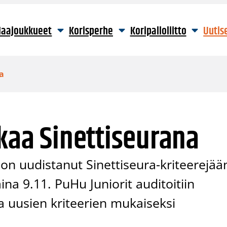
aajoukkueet
Korisperhe
Koripalloliitto
Uutis
a
tkaa Sinettiseurana
on uudistanut Sinettiseura-kriteerejää
a 9.11. PuHu Juniorit auditoitiin
 uusien kriteerien mukaiseksi