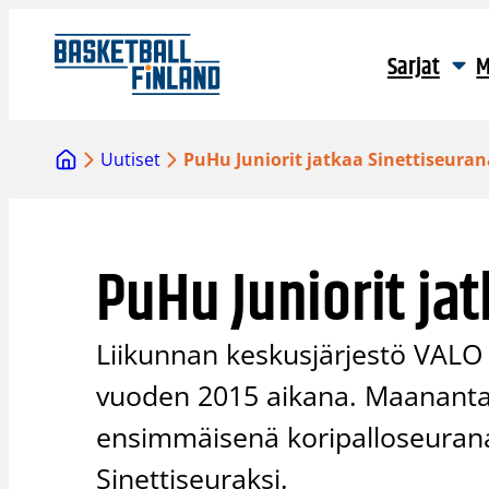
Siirry
sisältöön
Sarjat
M
Uutiset
PuHu Juniorit jatkaa Sinettiseuran
PuHu Juniorit ja
Liikunnan keskusjärjestö VALO 
vuoden 2015 aikana. Maanantain
ensimmäisenä koripalloseurana
Sinettiseuraksi.