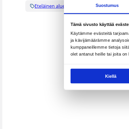
Eteläinen alue
Seura tiedottaa
Suostumus
Tämä sivusto käyttää eväste
Käytämme evästeitä tarjoama
ja kävijämäärämme analysoim
kumppaneillemme tietoja siitä
olet antanut heille tai joita o
Kiellä