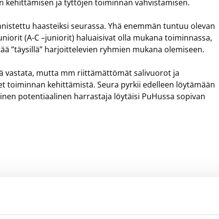
an kehittämisen ja tyttöjen toiminnan vahvistamisen.
nnistettu haasteiksi seurassa. Yhä enemmän tuntuu olevan
iorit (A-C –juniorit) haluaisivat olla mukana toiminnassa,
ttää ”täysillä” harjoittelevien ryhmien mukana olemiseen.
 vastata, mutta mm riittämättömät salivuorot ja
et toiminnan kehittämistä. Seura pyrkii edelleen löytämään
kainen potentiaalinen harrastaja löytäisi PuHussa sopivan