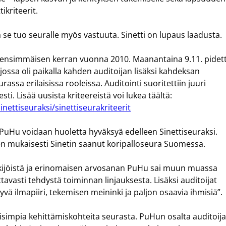
ikriteerit.
 se tuo seuralle myös vastuuta. Sinetti on lupaus laadusta.
 ensimmäisen kerran vuonna 2010. Maanantaina 9.11. pidett
jossa oli paikalla kahden auditoijan lisäksi kahdeksan
rassa erilaisissa rooleissa. Auditointi suoritettiin juuri
ti. Lisää uusista kriteereistä voi lukea täältä:
inettiseuraksi/sinettiseurakriteerit
ä PuHu voidaan huoletta hyväksyä edelleen Sinettiseuraksi.
en mukaisesti Sinetin saanut koripalloseura Suomessa.
atekijöistä ja erinomaisen arvosanan PuHu sai muun muassa
tavasti tehdystä toiminnan linjauksesta. Lisäksi auditoijat
ä ilmapiiri, tekemisen meininki ja paljon osaavia ihmisiä”.
lisimpia kehittämiskohteita seurasta. PuHun osalta auditoija