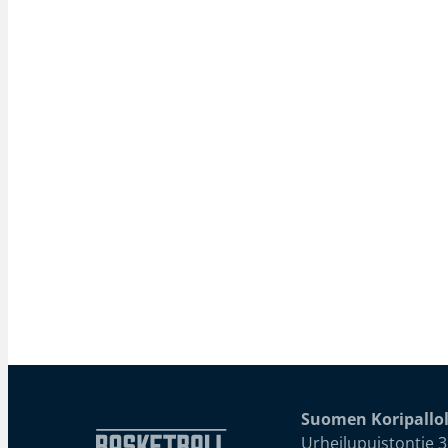
Suomen Koripallol
Urheilupuistontie 3