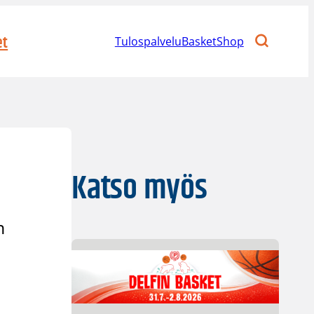
et
Tulospalvelu
BasketShop
Katso myös
n