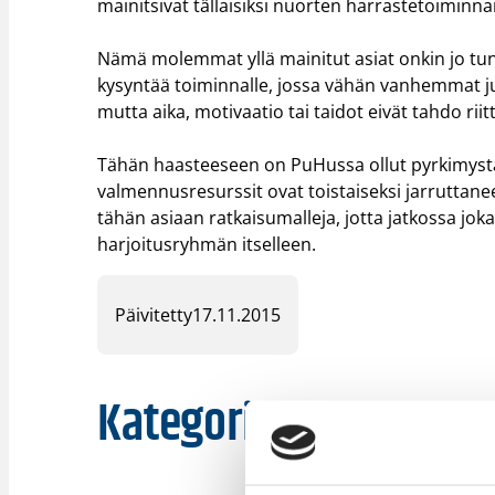
mainitsivat tällaisiksi nuorten harrastetoiminn
Nämä molemmat yllä mainitut asiat onkin jo tu
kysyntää toiminnalle, jossa vähän vanhemmat jun
mutta aika, motivaatio tai taidot eivät tahdo rii
Tähän haasteeseen on PuHussa ollut pyrkimystä
valmennusresurssit ovat toistaiseksi jarruttane
tähän asiaan ratkaisumalleja, jotta jatkossa jo
harjoitusryhmän itselleen.
Päivitetty
17.11.2015
Kategoriat