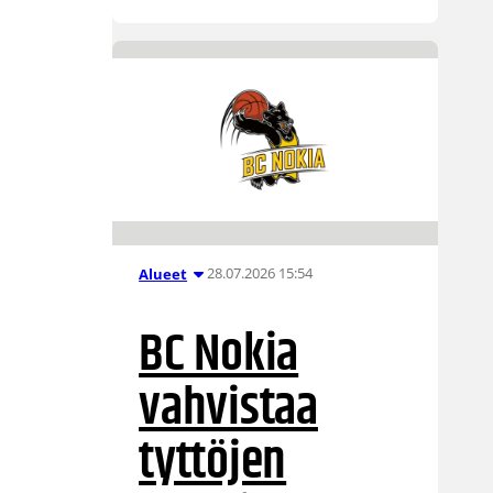
28.07.2026 15:54
Alueet
BC Nokia
vahvistaa
tyttöjen