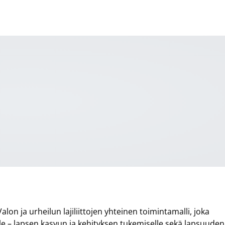
on ja urheilun lajiliittojen yhteinen toimintamalli, joka
e – lapsen kasvun ja kehityksen tukemiselle sekä lapsuuden