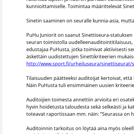
kunnioittamiselle. Toimintaa määrittelevät Sinett
Sinetin saaminen on seuralle kunnia-asia, mutta
PuHu Juniorit on saanut Sinettiseura-statuksen
seuran toimistolla uudelleenauditointitilaisuus, 
edustajaa PuHusta, jotka toimivat aktiivisesti seu
äskettäin uudistettujen Sinettikriteerien mukaises
http://www.sport.fi/urheiluseura/sinettiseurat/s
Tilaisuuden päätteeksi auditoijat kertoivat, ett
Näin PuHusta tuli ensimmäinen uusien kriteeri
Auditoijien toimesta annettiin arvioita eri os
hyvin hoidetusta taloudesta sekä selkeästi ja kat
toteavat raportissaan mm. näin: ”Seurassa on hyv
Auditoinnin tarkoitus on löytää aina myös oleel