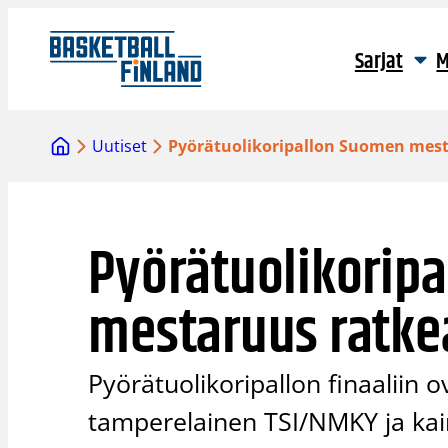
Siirry
sisältöön
Sarjat
M
Uutiset
Pyörätuolikoripallon Suomen mest
Pyörätuolikorip
mestaruus ratke
Pyörätuolikoripallon finaaliin o
tamperelainen TSI/NMKY ja ka