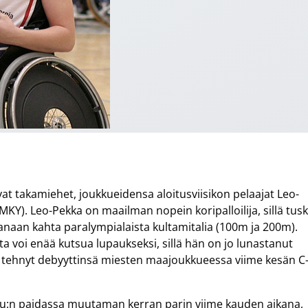
t takamiehet, joukkueidensa aloitusviisikon pelaajat Leo-
Y). Leo-Pekka on maailman nopein koripalloilija, sillä tusk
vanaan kahta paralympialaista kultamitalia (100m ja 200m).
a voi enää kutsua lupaukseksi, sillä hän on jo lunastanut
s tehnyt debyyttinsä miesten maajoukkueessa viime kesän C
n paidassa muutaman kerran parin viime kauden aikana,