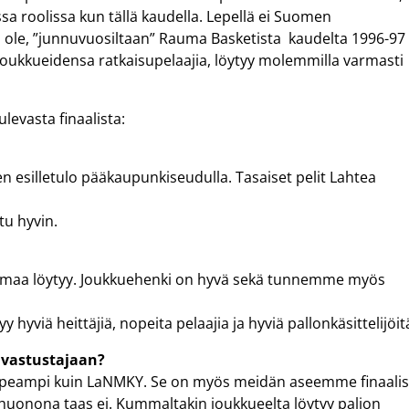
assa roolissa kun tällä kaudella. Lepellä ei Suomen
a ole, ”junnuvuosiltaan” Rauma Basketista kaudelta 1996-97
 joukkueidensa ratkaisupelaajia, löytyy molemmilla varmasti
ulevasta finaalista:
en esilletulo pääkaupunkiseudulla. Tasaiset pelit Lahtea
tu hyvin.
oimaa löytyy. Joukkuehenki on hyvä sekä tunnemme myös
hyviä heittäjiä, nopeita pelaajia ja hyviä pallonkäsittelijöit
 vastustajaan?
opeampi kuin LaNMKY. Se on myös meidän aseemme finaalis
 huonona taas ei. Kummaltakin joukkueelta löytyy paljon