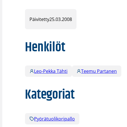
Päivitetty
25.03.2008
Henkilöt
Leo-Pekka Tähti
Teemu Partanen
Kategoriat
Pyörätuolikoripallo