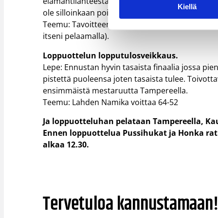
elämäntilanteesta mitä viiden vuoden päästä ko
Kiellä
ole silloinkaan pois suljettua.
Teemu: Tavoitteenani on ammattilaisuus (tarkoit
itseni pelaamalla).
Loppuottelun lopputulosveikkaus.
Lepe: Ennustan hyvin tasaista finaalia jossa pie
pistettä puoleensa joten tasaista tulee. Toivotta
ensimmäistä mestaruutta Tampereella.
Teemu: Lahden Namika voittaa 64-52
Ja loppuotteluhan pelataan Tampereella, Kauk
Ennen loppuottelua Pussihukat ja Honka rat
alkaa 12.30.
Tervetuloa kannustamaan