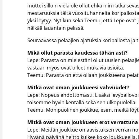
muttei silloin vielä ole ollut ehkä niin ratkaisev
mestaruuksia tältä vuosituhannelta koripallost
yksi löytyy. Nyt kun sekä Teemu, että Lepe ovat
nälkää lauantain pelissä.
Seuraavassa pelaajien ajatuksia koripallosta ja t
Mikä ollut parasta kaudessa tähän asti?
Lepe: Parasta on mielestäni ollut uusien pelaaji
vastaan myös ovat olleet mukavia asioita.
Teemu: Parasta on että ollaan joukkueena pelat
Mitkä ovat oman joukkueesi vahvuudet?
Lepe: Nopeus ehdottomasti. Lisäksi levypallov
toisemme hyvin kentällä sekä sen ulkopuolella.
Teemu: Monipuolinen joukkue, esim. meiltä löytyy 
Mitkä ovat oman joukkueen erot verrattuna
Lepe: Meidän joukkue on aavistuksen verran n
Hyvänä päivänä heitto kulkee koko joukkueella,