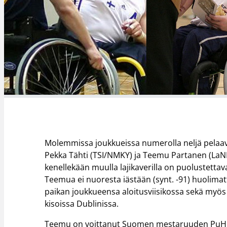
Molemmissa joukkueissa numerolla neljä pelaava
Pekka Tähti (TSI/NMKY) ja Teemu Partanen (LaNMK
kenellekään muulla lajikaverilla on puolustetta
Teemua ei nuoresta iästään (synt. -91) huolimatt
paikan joukkueensa aloitusviisikossa sekä myö
kisoissa Dublinissa.
Teemu on voittanut Suomen mestaruuden PuHu: