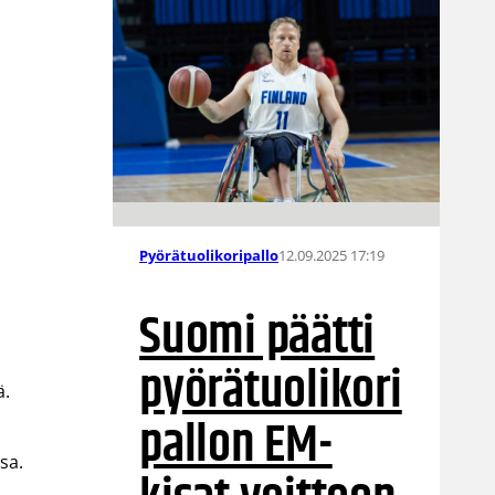
12.09.2025 17:19
Pyörätuolikoripallo
Suomi päätti
pyörätuolikori
ä.
pallon EM-
sa.