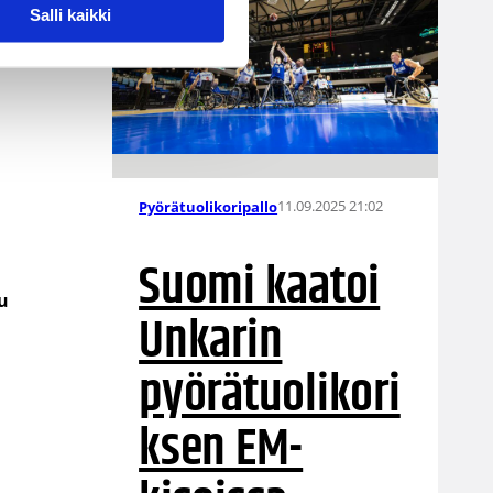
Salli kaikki
11.09.2025 21:02
Pyörätuolikoripallo
Suomi kaatoi
u
Unkarin
pyörätuolikori
ksen EM-