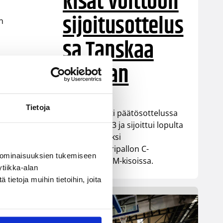
kisat voittoon
sijoitusottelus
n
sa Tanskaa
vastaan
Tietoja
Suomi päihitti päätösottelussa
Tanskan 68-63 ja sijoittui lopulta
seitsemänneksi
pyörätuolikoripallon C-
 ominaisuuksien tukemiseen
divisioonan EM-kisoissa.
tiikka-alan
en
ietoja muihin tietoihin, joita
i