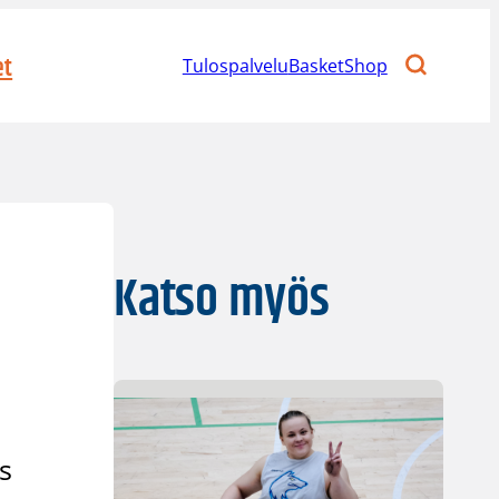
et
Tulospalvelu
BasketShop
Katso myös
s