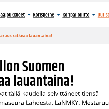
aajoukkueet
Korisperhe
Koripalloliitto
Uutis
aruus ratkeaa lauantaina!
allon Suomen
aa lauantaina!
vat tällä kaudella selvittäneet tiensä
imaseura Lahdesta, LaNMKY. Mestaruu