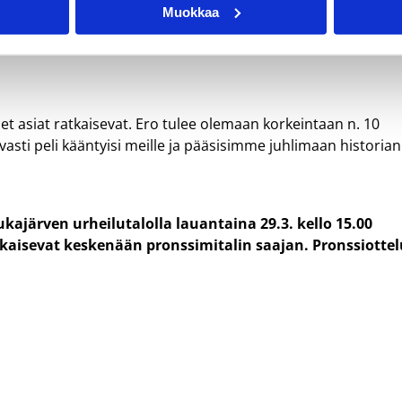
ripallon suhteen tapahtuu. Ulkomailla pelailu ei kuitenkaan
Muokkaa
taa että pelaan pyörätuolikoripalloa ulkomailla ja elätän
net asiat ratkaisevat. Ero tulee olemaan korkeintaan n. 10
vasti peli kääntyisi meille ja pääsisimme juhlimaan historian
ajärven urheilutalolla lauantaina 29.3. kello 15.00
kaisevat keskenään pronssimitalin saajan. Pronssiottel
!