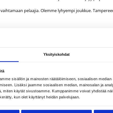
 vaihtamaan pelaajia. Olemme lyhyempi joukkue. Tamperee
tällä kaudella viimeistään lyönyt itsensä läpi niin
sa tulevaisuus koripalloparketeilla.
Yksityiskohdat
i heitto kun minulla joten sanoisin, että rauhallisuutta
itä
pallon käsittelytaito. Lepellä on paljon kokemusta
mme sisällön ja mainosten räätälöimiseen, sosiaalisen median
iseen. Lisäksi jaamme sosiaalisen median, mainosalan ja analy
 koriksen suhteen, esim. missä näet itsesi viiden vuod
, miten käytät sivustoamme. Kumppanimme voivat yhdistää näitä t
n kerätty, kun olet käyttänyt heidän palvelujaan.
issä yksi vuosi ulkomailla. Sen hetki saattaa hyvinkin olla ens
telmat ovat vielä hieman kesken. Riippuu niin paljon