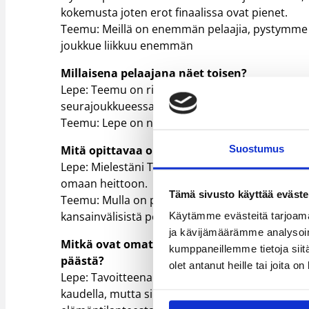
kokemusta joten erot finaalissa ovat pienet.
Teemu: Meillä on enemmän pelaajia, pystymme
joukkue liikkuu enemmän
Millaisena pelaajana näet toisen?
Lepe: Teemu on rittäin lupaava nuori pelaaja. On 
seurajoukkueessa kuin maajoukkueessakin. Valoi
Teemu: Lepe on nopea ja taitava pallon kanssa.
Mitä opittavaa olisi toiselta?
Suostumus
Lepe: Mielestäni Teemulla on aavistuksen paremp
omaan heittoon.
Tämä sivusto käyttää eväste
Teemu: Mulla on paljon opittavaa Lepeltä, esim. 
kansainvälisistä peleistä.
Käytämme evästeitä tarjoama
ja kävijämäärämme analysoim
Mitkä ovat omat tulevaisuuden suunnitelmat
kumppaneillemme tietoja siitä
päästä?
olet antanut heille tai joita o
Lepe: Tavoitteena olisi pelata ainakin jossain väl
kaudella, mutta siltä osin tulevaisuuden suunni