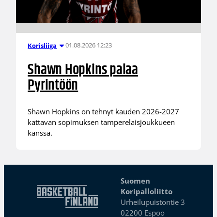
01.08.2026 12:23
Korisliiga
Shawn Hopkins palaa
Pyrintöön
Shawn Hopkins on tehnyt kauden 2026-2027
kattavan sopimuksen tamperelaisjoukkueen
kanssa.
Suomen
Koripalloliitto
Urheilupuistontie 3
02200 Espoo