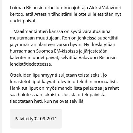
Loimaa Bisonsin urheilutoimenjohtaja Aleksi Valavuori
kertoo, että Artestin tähdittämille otteluille etsitään nyt
uudet päivät.
– Maailmantähtien kanssa on syytä varautua aina
muutamaan muuttujaan. Ron on jenkeissä supertähti
ja ymmärrän tilanteen varsin hyvin. Nyt keskitytään
hurraamaan Suomea EM-kisoissa ja järjestetään
kalenteriin uudet päivät, selvittää Valavuori Bisonsin
lehdistötiedotteessa.
Otteluiden lipunmyynti suljetaan toistaiseksi. Jo
lunastetut liput käyvät tuleviin otteluihin normaalisti.
Hankitut liput on myös mahdollista palauttaa ja rahat
saa halutessaan takaisin. Uusista ottelupäivistä
tiedotetaan heti, kun ne ovat selvillä.
Päivitetty
02.09.2011