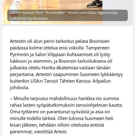
NBA:n mestari Ron ”Rottweiller” Artest vahvistaa liiganousija
LoKoKoa syyskuussa.
Artestin oli alun perin tarkoitus pelata Bisonsien
paidassa kolme ottelua ensi viikolla. Tampereen
Pyrinnön ja Salon Vilppaan kohtaamiset oli lyöty
lukkoon jo aiemmin, ja Bisonsin tarkoituksena oli
julkaista ottelu Honka Akatemiaa vastaan tänään
perjantaina. Artestin saapuminen Suomeen lykkääntyy
kuitenkin USA:n Tanssii Tähtien Kanssa -kilpailun
johdosta.
– Minulle tarjoutui mahdollisuus hankkia iso summa
rahaa lasten syöpätutkimuksiin tanssiohjelman kautta.
Oma tyttäreni on parantunut syövästä ja asia on
minulle todella tärkeä. Olen tulossa Suomeen heti
kisan jälkeen, tehdään silloin ottelusta entistä
paremmat, viestittää Artest.