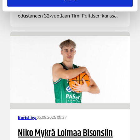
edustaneen 26-vuotiaan yhdysvaltalaislaituri
Tyrese Williamsin sekä viime kaudella Kouvoja
edustaneen 32-vuotiaan Timi Puittisen kanssa.
05.08.2026 09:37
Korisliiga
Niko Mykrä Loimaa Bisonsiin