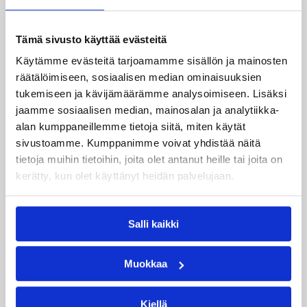
Tämä sivusto käyttää evästeitä
Käytämme evästeitä tarjoamamme sisällön ja mainosten
räätälöimiseen, sosiaalisen median ominaisuuksien
tukemiseen ja kävijämäärämme analysoimiseen. Lisäksi
jaamme sosiaalisen median, mainosalan ja analytiikka-
alan kumppaneillemme tietoja siitä, miten käytät
05.08.2026 11:34
Korisliiga
sivustoamme. Kumppanimme voivat yhdistää näitä
tietoja muihin tietoihin, joita olet antanut heille tai joita on
Seagulls hankki taitoa ja
kerätty, kun olet käyttänyt heidän palvelujaan.
kokemusta kokoonpanoonsa
kahden pelaajan edestä
Salli kaikki
Helsinki Seagullsin kokoonpano vahvistuu
Muokkaa
kahdella tuoreella kasvolla. Joukkue on tehnyt
tulevan kauden mittaiset sopimukset viime
kaudella Saksan ProA-sarjan Karlsruhe Lionsia
Kiellä