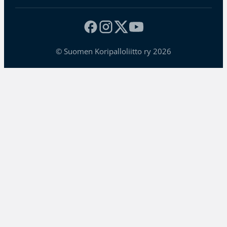
© Suomen Koripalloliitto ry 2026