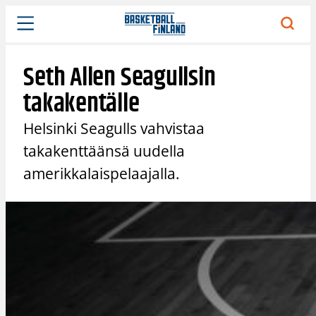
Siirry
sisältöön
Seth Allen Seagullsin
takakentälle
Helsinki Seagulls vahvistaa
takakenttäänsä uudella
amerikkalaispelaajalla.