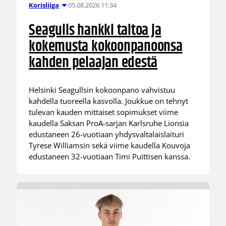
05.08.2026 11:34
Korisliiga
Seagulls hankki taitoa ja
kokemusta kokoonpanoonsa
kahden pelaajan edestä
Helsinki Seagullsin kokoonpano vahvistuu
kahdella tuoreella kasvolla. Joukkue on tehnyt
tulevan kauden mittaiset sopimukset viime
kaudella Saksan ProA-sarjan Karlsruhe Lionsia
edustaneen 26-vuotiaan yhdysvaltalaislaituri
Tyrese Williamsin sekä viime kaudella Kouvoja
edustaneen 32-vuotiaan Timi Puittisen kanssa.