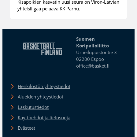
Kisapoikien kasvatin uusi seura on Viron-Latvian
yhteisliigaa pelaava KK Pärnu.
Suomen
Koripalloliitto
Urheilupuistontie 3
02200 Espoo
office@basket.fi
Henkilöstön yhteystiedot
Alueiden yhteystiedot
Laskutustiedot
Käyttöehdot ja tietosuoja
Evästeet