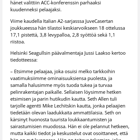
hänet valittiin ACC-konferenssin parhaaksi
kuudenneksi pelaajaksi.
Viime kaudella Italian A2-sarjasssa JuveCasertan
joukkueessa hän tilastoi keskiarvoikseen 18 ottelussa
17,1 pistettä, 3,8 levypalloa, 2,8 syöttöä sekä 1,1
riistoa.
Helsinki Seagullsin päävalmentaja Jussi Laakso kertoo
tiedotteessa:
– Etsimme pelaajaa, joka osuisi melko tarkkoihin
vaatimuksiimme ominaisuuksiensa puolesta, ja
samalla halusimme myös tuoda tukea ja turvaa
pelinrakentajan paikalle. Sellaisen löysimme hetken
etsimisen ja parin hutikudin kautta. Seth Allen tuli
tarjolle agentti Mike Lechitskin kautta, jonka pelaajien
tiedetään olevan laadukkaita ammattilaisia. Seth on
kärsinyt huonosta tuurista loukkaantumisten ja
sairastumisien muodossa. Hän ei ole pelannut hetkeen,
mutta kaikki tiedot ja keskustelut ovat osoittaneet, että
hän on nyt kunnossa. Hän on taitava takamies, joka