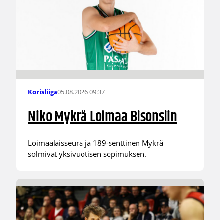
05.08.2026 09:37
Korisliiga
Niko Mykrä Loimaa Bisonsiin
Loimaalaisseura ja 189-senttinen Mykrä
solmivat yksivuotisen sopimuksen.