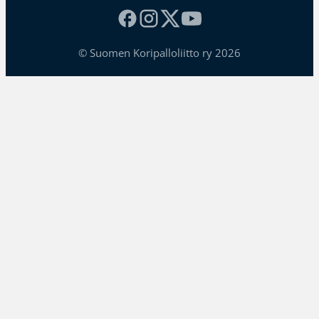
© Suomen Koripalloliitto ry 2026