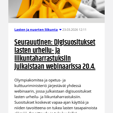
23.03.2026 12:11
Lasten ja nuorten liikunta
Seurauutinen: Digisuositukset
lasten urheilu- ja
liikuntaharrastuksiin
julkaistaan webinaarissa 20.4.
Olympiakomitea ja opetus- ja
kulttuuriministeriö järjestävät yhdessä
webinaarin, jossa julkaistaan digisuositukset
lasten urheilu- ja liikuntaharrastuksiin.
Suositukset koskevat vapaa-ajan käyttöä ja
niiden tavoitteena on tukea lasten tasapainoista