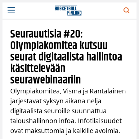
Siirry
sisältöön
Seurauutisia #20:
Olympiakomitea kutsuu
seurat digitaalista hallintoa
käsittelevään
seurawebinaariin
Olympiakomitea, Visma ja Rantalainen
järjestävät syksyn aikana neljä
digitaalista seuroille suunnattua
taloushallinnon infoa. Infotilaisuudet
ovat maksuttomia ja kaikille avoimia.