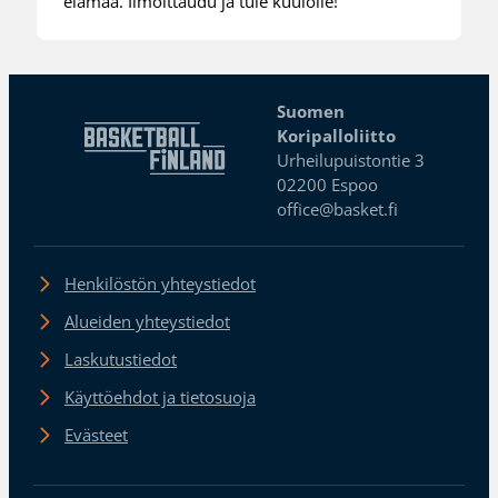
elämää. Ilmoittaudu ja tule kuulolle!
Suomen
Koripalloliitto
Urheilupuistontie 3
02200 Espoo
office@basket.fi
Henkilöstön yhteystiedot
Alueiden yhteystiedot
Laskutustiedot
Käyttöehdot ja tietosuoja
Evästeet