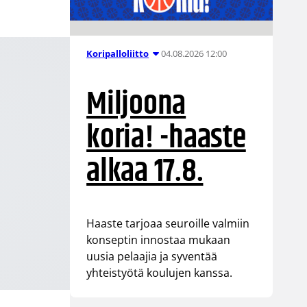
04.08.2026 12:00
Koripalloliitto
Miljoona
koria! -haaste
alkaa 17.8.
Haaste tarjoaa seuroille valmiin
konseptin innostaa mukaan
uusia pelaajia ja syventää
yhteistyötä koulujen kanssa.