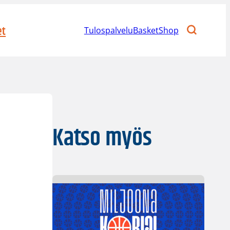
et
Tulospalvelu
BasketShop
Katso myös