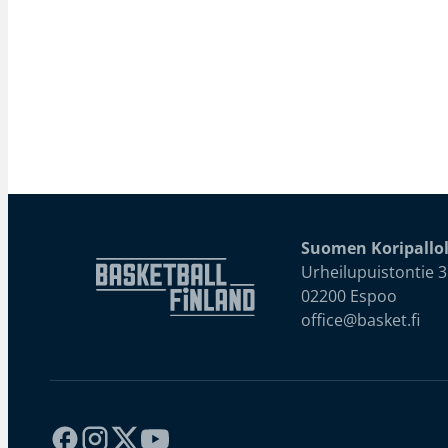
Suomen Koripallol
Urheilupuistontie 3
02200 Espoo
office@basket.fi