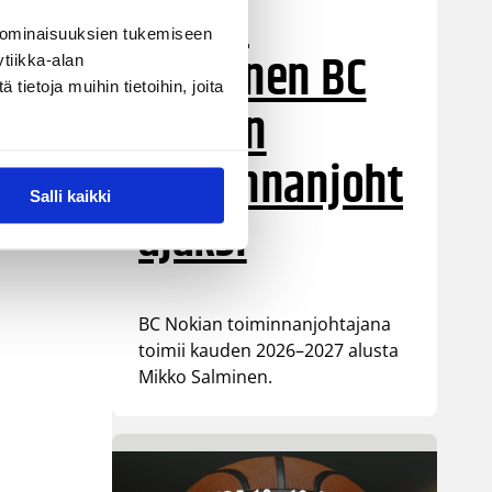
Mikko
 ominaisuuksien tukemiseen
Salminen BC
tiikka-alan
ietoja muihin tietoihin, joita
Nokian
toiminnanjoht
Salli kaikki
ajaksi
BC Nokian toiminnanjohtajana
toimii kauden 2026–2027 alusta
Mikko Salminen.