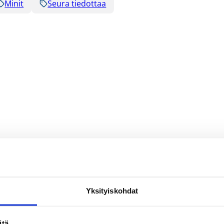
Minit
Seura tiedottaa
Yksityiskohdat
itä