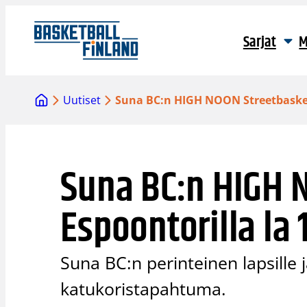
Siirry
sisältöön
Sarjat
M
Uutiset
Suna BC:n HIGH NOON Streetbasket 
Suna BC:n HIGH 
Espoontorilla la 
Suna BC:n perinteinen lapsille
katukoristapahtuma.