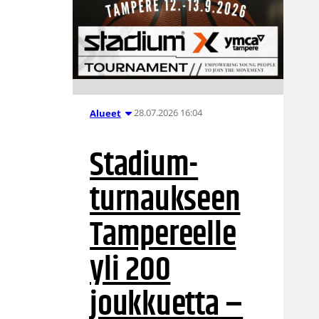
28.07.2026 16:04
Alueet
Stadium-
turnaukseen
Tampereelle
yli 200
joukkuetta –