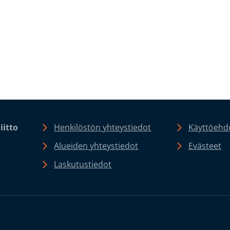
iitto
Henkilöstön yhteystiedot
Käyttöehdo
Alueiden yhteystiedot
Evästeet
Laskutustiedot