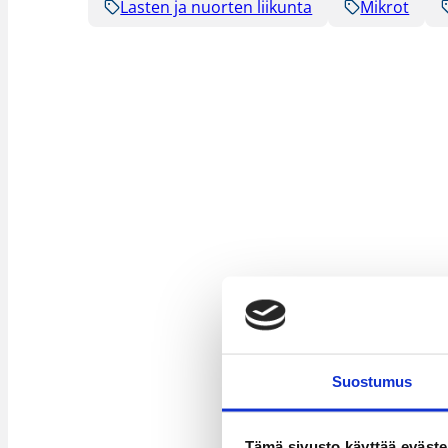
Lasten ja nuorten liikunta
Mikrot
Suostumus
Tämä sivusto käyttää eväste