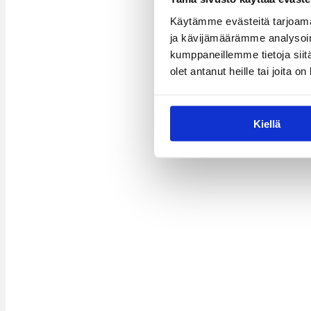
Käytämme evästeitä tarjoama
ja kävijämäärämme analysoim
kumppaneillemme tietoja siitä
olet antanut heille tai joita o
Kiellä