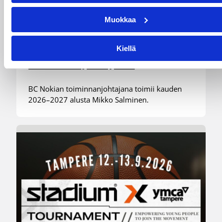
Muokkaa
01.08.2026 16:31
Alueet
Mikko Salminen BC Nokian
Kiellä
toiminnanjohtajaksi
BC Nokian toiminnanjohtajana toimii kauden
2026–2027 alusta Mikko Salminen.