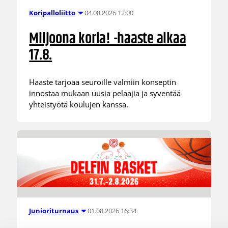
04.08.2026 12:00
Koripalloliitto
Miljoona koria! -haaste alkaa
17.8.
Haaste tarjoaa seuroille valmiin konseptin
innostaa mukaan uusia pelaajia ja syventää
yhteistyötä koulujen kanssa.
01.08.2026 16:34
Junioriturnaus