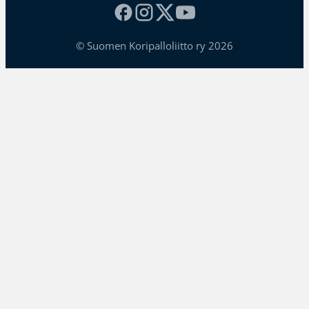
© Suomen Koripalloliitto ry 2026