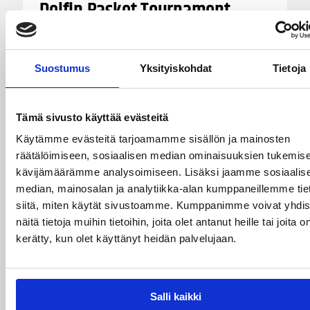
Delfin Basket Tournament
31.7.-2.8. Tampereella
Suostumus
Yksityiskohdat
Tietoja
Koripallon kansainvälinen turnaus Delfin Basket
pelataan Tampereella tänä viikonloppuna.
Järjestyksessään 39. turnaus kerää yhteen 200
joukkuetta ja tuhansia koripallon ystäviä niin
Tämä sivusto käyttää evästeitä
Suomesta kuin ulkomailta.
Käytämme evästeitä tarjoamamme sisällön ja mainosten
räätälöimiseen, sosiaalisen median ominaisuuksien tukemise
kävijämäärämme analysoimiseen. Lisäksi jaamme sosiaalis
median, mainosalan ja analytiikka-alan kumppaneillemme tie
siitä, miten käytät sivustoamme. Kumppanimme voivat yhdis
näitä tietoja muihin tietoihin, joita olet antanut heille tai joita o
kerätty, kun olet käyttänyt heidän palvelujaan.
Salli kaikki