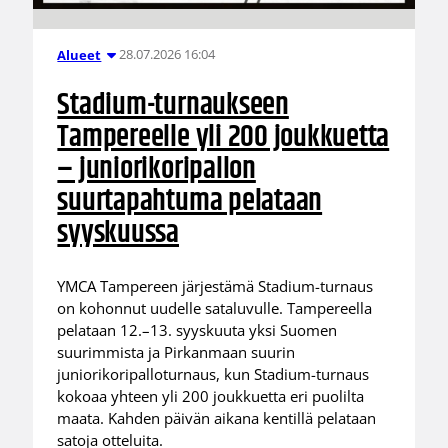
28.07.2026 16:04
Alueet
Stadium-turnaukseen
Tampereelle yli 200 joukkuetta
– juniorikoripallon
suurtapahtuma pelataan
syyskuussa
YMCA Tampereen järjestämä Stadium-turnaus
on kohonnut uudelle sataluvulle. Tampereella
pelataan 12.–13. syyskuuta yksi Suomen
suurimmista ja Pirkanmaan suurin
juniorikoripalloturnaus, kun Stadium-turnaus
kokoaa yhteen yli 200 joukkuetta eri puolilta
maata. Kahden päivän aikana kentillä pelataan
satoja otteluita.