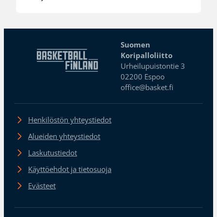
Suomen
Koripalloliitto
Urheilupuistontie 3
02200 Espoo
office@basket.fi
Henkilöstön yhteystiedot
Alueiden yhteystiedot
Laskutustiedot
Käyttöehdot ja tietosuoja
Evästeet