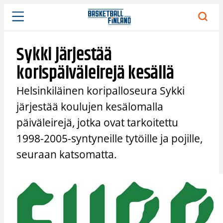
Siirry
sisältöön
Sykki järjestää
korispäiväleirejä kesällä
Helsinkiläinen koripalloseura Sykki
järjestää koulujen kesälomalla
päiväleirejä, jotka ovat tarkoitettu
1998-2005-syntyneille tytöille ja pojille,
seuraan katsomatta.