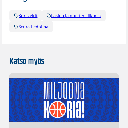
Korisleirit
Lasten ja nuorten liikunta
Seura tiedottaa
Katso myös