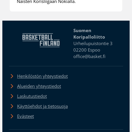
Naisten Korisliigaan Nokialla.
Suomen
Koripalloliitto
Urheilupuistontie 3
02200 Espoo
office@basket.fi
Henkilöstön yhteystiedot
Alueiden yhteystiedot
Laskutustiedot
Käyttöehdot ja tietosuoja
Evästeet