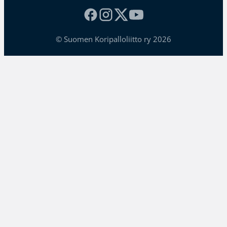
© Suomen Koripalloliitto ry 2026