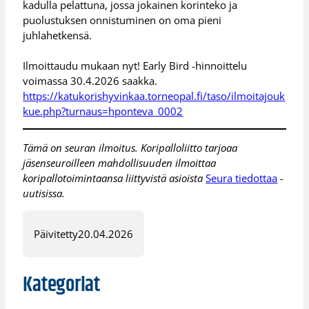
kadulla pelattuna, jossa jokainen korinteko ja
puolustuksen onnistuminen on oma pieni
juhlahetkensä.
Ilmoittaudu mukaan nyt! Early Bird -hinnoittelu
voimassa 30.4.2026 saakka.
https://katukorishyvinkaa.torneopal.fi/taso/ilmoitajouk
kue.php?turnaus=hponteva_0002
Tämä on seuran ilmoitus. Koripalloliitto tarjoaa
jäsenseuroilleen mahdollisuuden ilmoittaa
koripallotoimintaansa liittyvistä asioista
Seura tiedottaa
-
uutisissa.
Päivitetty
20.04.2026
Kategoriat