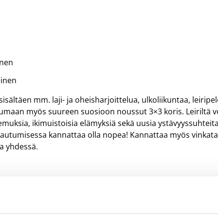
inen
minen
ältäen mm. laji- ja oheisharjoittelua, ulkoliikuntaa, leiripel
ulumaan myös suureen suosioon noussut 3×3 koris. Leiriltä v
muksia, ikimuistoisia elämyksiä sekä uusia ystävyyssuhteita
ittautumisessa kannattaa olla nopea! Kannattaa myös vinkat
ta yhdessä.