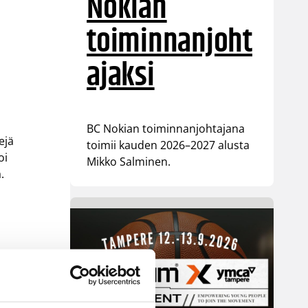
Nokian
toiminnanjoht
ajaksi
BC Nokian toiminnanjohtajana
ejä
toimii kauden 2026–2027 alusta
oi
Mikko Salminen.
.
a