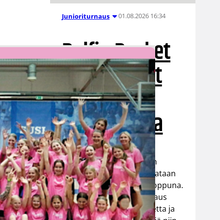
01.08.2026 16:34
Junioriturnaus
Delfin Basket
Tournament
31.7.-2.8.
Tampereella
Koripallon kansainvälinen
turnaus Delfin Basket pelataan
Tampereella tänä viikonloppuna.
Järjestyksessään 39. turnaus
kerää yhteen 200 joukkuetta ja