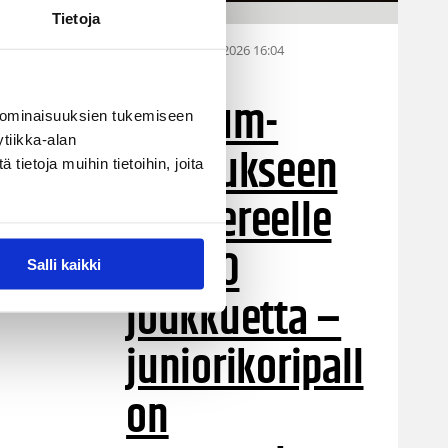
Tietoja
28.07.2026 16:04
Alueet
Stadium-
 ominaisuuksien tukemiseen
tiikka-alan
turnaukseen
ietoja muihin tietoihin, joita
Tampereelle
yli 200
Salli kaikki
joukkuetta –
juniorikoripall
on