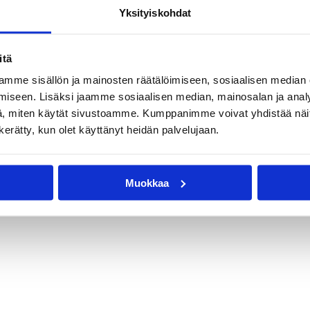
Yksityiskohdat
itä
mme sisällön ja mainosten räätälöimiseen, sosiaalisen median
iseen. Lisäksi jaamme sosiaalisen median, mainosalan ja analy
, miten käytät sivustoamme. Kumppanimme voivat yhdistää näitä t
n kerätty, kun olet käyttänyt heidän palvelujaan.
Muokkaa