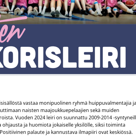
ajisisällöstä vastaa monipuolinen ryhmä huippuvalmentajia ja
 nauttimaan naisten maajoukkuepelaajien sekä muiden
ista. Vuoden 2024 leiri on suunnattu 2009-2014 -syntyneil
a ohjausta ja huomiota jokaiselle yksilölle, siksi toiminta
sitiivinen palaute ja kannustava ilmapiiri ovat keskiössä.