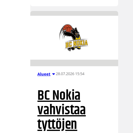
28.07.2026 15:54
Alueet
BC Nokia
vahvistaa
tyttöjen