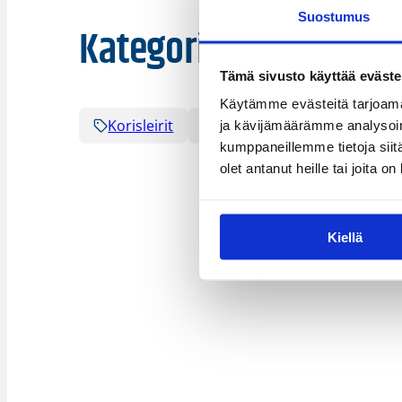
Suostumus
Kategoriat
Tämä sivusto käyttää eväste
Käytämme evästeitä tarjoama
Korisleirit
Seura tiedottaa
ja kävijämäärämme analysoim
kumppaneillemme tietoja siitä
olet antanut heille tai joita o
Kiellä