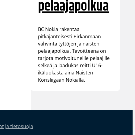
pelaajapolkua
BC Nokia rakentaa
pitkäjänteisesti Pirkanmaan
vahvinta tyttöjen ja naisten
pelaajapolkua. Tavoitteena on
tarjota motivoituneille pelaajille
selkeä ja laadukas reitti U16-
ikäluokasta aina Naisten
Korisliigaan Nokialla.
t ja tietosuoja