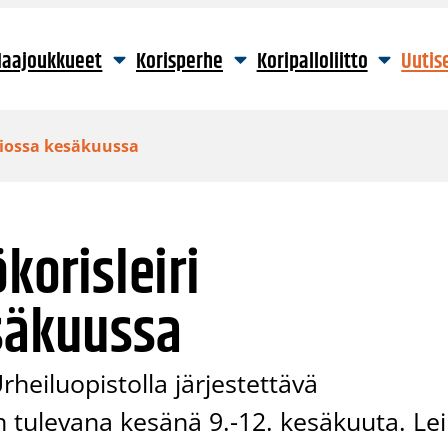
aajoukkueet
Korisperhe
Koripalloliitto
Uutis
lliossa kesäkuussa
korisleiri
esäkuussa
rheiluopistolla järjestettävä
n tulevana kesänä 9.-12. kesäkuuta. Lei