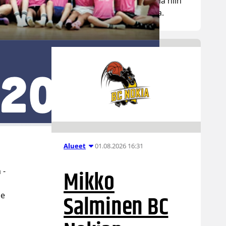
tuhansia koripallon ystäviä niin
Suomesta kuin ulkomailta.
01.08.2026 16:31
Alueet
Mikko
 -
Salminen BC
le