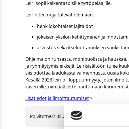
Leiri sopii kaikentasoisille tyttöpelaajille.
Leirin teemoja tulevat olemaan:
henkilökohtaiset lajitaidot
jokaisen yksilön kehittyminen ja innostam
arvostus sekä itseluottamuksen vankista
Ohjelma on runsasta, monipuolista ja hauskaa, sis
ja ryhmäytymisleikkejä. Leirisisältöön tulee ku
siis odottaa laadukasta valmennusta, uusia koke
Kesällä 2023 leiri oli loppuunmyyty, joten ilmo
kavereille, niin pääsette nauttimaan leirimenos
Lisätiedot ja ilmoittautumiset
>
Päivitetty
07.05.2024