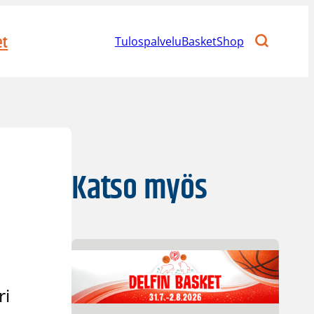
et
Tulospalvelu
BasketShop
Katso myös
ri