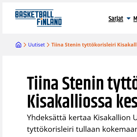
Siirry
sisältöön
Sarjat
M
Uutiset
Tiina Stenin tyttökorisleiri Kisaka
Tiina Stenin tyttö
Kisakalliossa k
Yhdeksättä kertaa Kisakallion U
tyttökorisleiri tullaan kokemaa