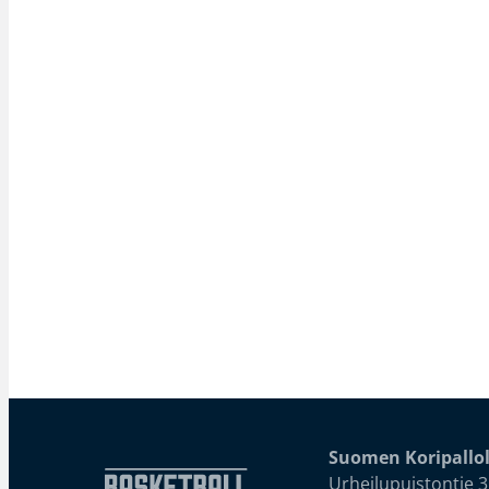
Suomen Koripallol
Urheilupuistontie 3