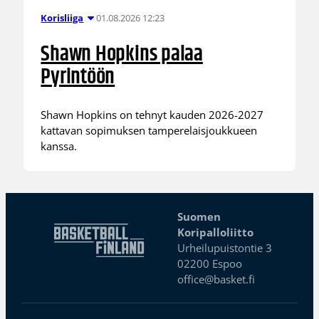
01.08.2026 12:23
Korisliiga
Shawn Hopkins palaa
Pyrintöön
Shawn Hopkins on tehnyt kauden 2026-2027
kattavan sopimuksen tamperelaisjoukkueen
kanssa.
Suomen
Koripalloliitto
Urheilupuistontie 3
02200 Espoo
office@basket.fi