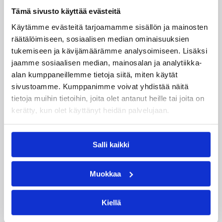
Tämä sivusto käyttää evästeitä
Käytämme evästeitä tarjoamamme sisällön ja mainosten
räätälöimiseen, sosiaalisen median ominaisuuksien
tukemiseen ja kävijämäärämme analysoimiseen. Lisäksi
jaamme sosiaalisen median, mainosalan ja analytiikka-
05.08.2026 11:34
Korisliiga
alan kumppaneillemme tietoja siitä, miten käytät
Seagulls hankki taitoa ja
sivustoamme. Kumppanimme voivat yhdistää näitä
kokemusta kokoonpanoonsa
tietoja muihin tietoihin, joita olet antanut heille tai joita on
kerätty, kun olet käyttänyt heidän palvelujaan.
kahden pelaajan edestä
Salli kaikki
Helsinki Seagullsin kokoonpano vahvistuu
kahdella tuoreella kasvolla. Joukkue on tehnyt
tulevan kauden mittaiset sopimukset viime
Muokkaa
kaudella Saksan ProA-sarjan Karlsruhe Lionsia
edustaneen 26-vuotiaan yhdysvaltalaislaituri
Tyrese Williamsin sekä viime kaudella Kouvoja
Kiellä
edustaneen 32-vuotiaan Timi Puittisen kanssa.