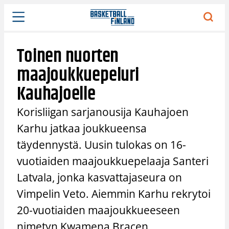
Siirry
sisältöön
Toinen nuorten
maajoukkuepeluri
Kauhajoelle
Korisliigan sarjanousija Kauhajoen
Karhu jatkaa joukkueensa
täydennystä. Uusin tulokas on 16-
vuotiaiden maajoukkuepelaaja Santeri
Latvala, jonka kasvattajaseura on
Vimpelin Veto. Aiemmin Karhu rekrytoi
20-vuotiaiden maajoukkueeseen
nimetyn Kwamena Bracen.