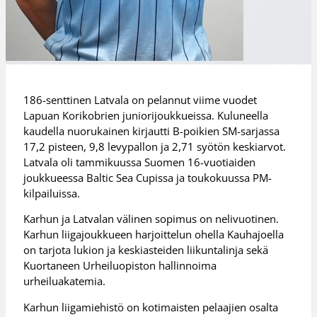
186-senttinen Latvala on pelannut viime vuodet
Lapuan Korikobrien juniorijoukkueissa. Kuluneella
kaudella nuorukainen kirjautti B-poikien SM-sarjassa
17,2 pisteen, 9,8 levypallon ja 2,71 syötön keskiarvot.
Latvala oli tammikuussa Suomen 16-vuotiaiden
joukkueessa Baltic Sea Cupissa ja toukokuussa PM-
kilpailuissa.
Karhun ja Latvalan välinen sopimus on nelivuotinen.
Karhun liigajoukkueen harjoittelun ohella Kauhajoella
on tarjota lukion ja keskiasteiden liikuntalinja sekä
Kuortaneen Urheiluopiston hallinnoima
urheiluakatemia.
Karhun liigamiehistö on kotimaisten pelaajien osalta