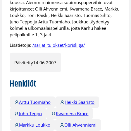
koossa. Aiemmin nimensä sopimuspapereihin ovat
kirjoittaneet Olli Ahvenniemi, Kwamena Brace, Markku
Loukko, Toni Raiski, Heikki Saaristo, Tuomas Sihto,
Juho Teppo ja Arttu Tuomiaho. Joukkue täydentyy
kolmella ulkomaalaispelurilla, joita Karhu hakee
pelipaikoille 1, 3 ja 4.
Lisätietoja:
/sarjat_tulokset/korisliiga/
Päivitetty
14.06.2007
Henkilöt
Arttu Tuomiaho
Heikki Saaristo
Juho Teppo
Kwamena Brace
Markku Loukko
Olli Ahvenniemi