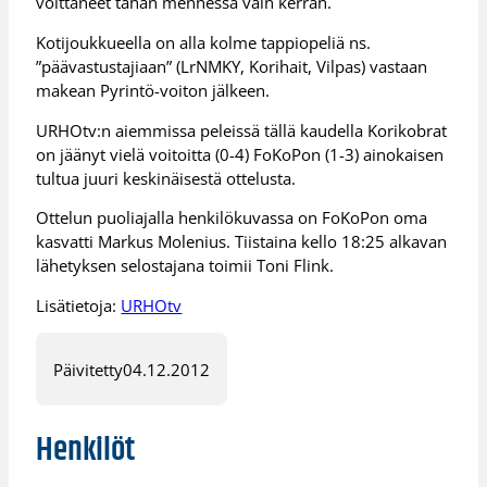
voittaneet tähän mennessä vain kerran.
Kotijoukkueella on alla kolme tappiopeliä ns.
”päävastustajiaan” (LrNMKY, Korihait, Vilpas) vastaan
makean Pyrintö-voiton jälkeen.
URHOtv:n aiemmissa peleissä tällä kaudella Korikobrat
on jäänyt vielä voitoitta (0-4) FoKoPon (1-3) ainokaisen
tultua juuri keskinäisestä ottelusta.
Ottelun puoliajalla henkilökuvassa on FoKoPon oma
kasvatti Markus Molenius. Tiistaina kello 18:25 alkavan
lähetyksen selostajana toimii Toni Flink.
Lisätietoja:
URHOtv
Päivitetty
04.12.2012
Henkilöt