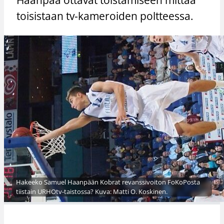
toisistaan tv-kameroiden poltteessa.
Hakeeko Samuel Haanpään Kobrat revanssivoiton FoKoPosta
tiistain URHOtv-taistossa? Kuva: Matti O. Koskinen.