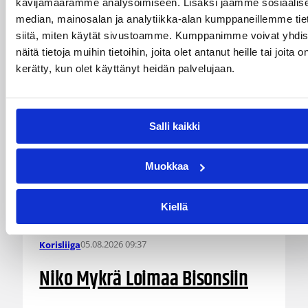
kävijämäärämme analysoimiseen. Lisäksi jaamme sosiaalis
Tyrese Williamsin sekä viime kaudella Kouvoja
median, mainosalan ja analytiikka-alan kumppaneillemme tie
edustaneen 32-vuotiaan Timi Puittisen kanssa.
siitä, miten käytät sivustoamme. Kumppanimme voivat yhdis
näitä tietoja muihin tietoihin, joita olet antanut heille tai joita o
kerätty, kun olet käyttänyt heidän palvelujaan.
Salli kaikki
Muokkaa
Kiellä
05.08.2026 09:37
Korisliiga
Niko Mykrä Loimaa Bisonsiin