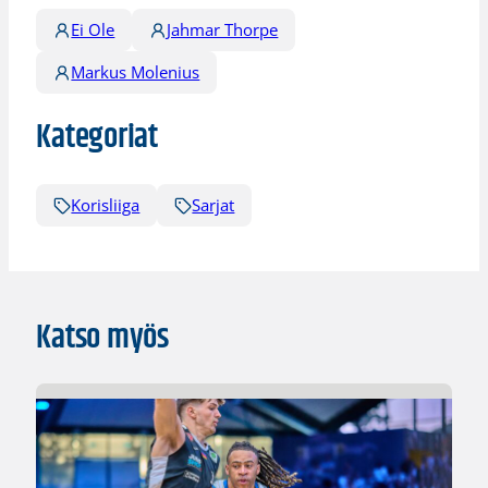
Ei Ole
Jahmar Thorpe
Markus Molenius
Kategoriat
Korisliiga
Sarjat
Katso myös