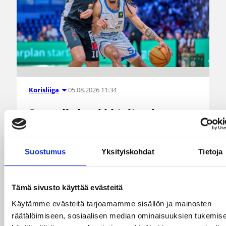
05.08.2026 11:34
Korisliiga
Seagulls hankki taitoa ja
kokemusta kokoonpanoonsa
kahden pelaajan edestä
Suostumus
Yksityiskohdat
Tietoja
Helsinki Seagullsin kokoonpano vahvistuu
kahdella tuoreella kasvolla. Joukkue on tehnyt
Tämä sivusto käyttää evästeitä
tulevan kauden mittaiset sopimukset viime
Käytämme evästeitä tarjoamamme sisällön ja mainosten
kaudella Saksan ProA-sarjan Karlsruhe Lionsia
räätälöimiseen, sosiaalisen median ominaisuuksien tukemise
edustaneen 26-vuotiaan yhdysvaltalaislaituri