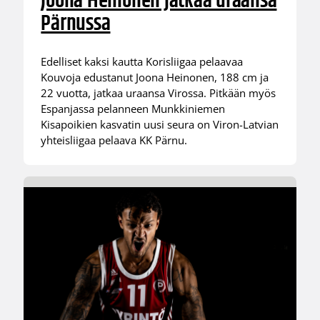
Joona Heinonen jatkaa uraansa
Pärnussa
Edelliset kaksi kautta Korisliigaa pelaavaa
Kouvoja edustanut Joona Heinonen, 188 cm ja
22 vuotta, jatkaa uraansa Virossa. Pitkään myös
Espanjassa pelanneen Munkkiniemen
Kisapoikien kasvatin uusi seura on Viron-Latvian
yhteisliigaa pelaava KK Pärnu.