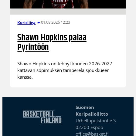
01.08.2026 12:23
Korisliiga
Shawn Hopkins palaa
Pyrintöön
Shawn Hopkins on tehnyt kauden 2026-2027
kattavan sopimuksen tamperelaisjoukkueen
kanssa.
Suomen
Koripalloliitto
Urheilupuistontie 3
02200 Espoo
office@basket.fi