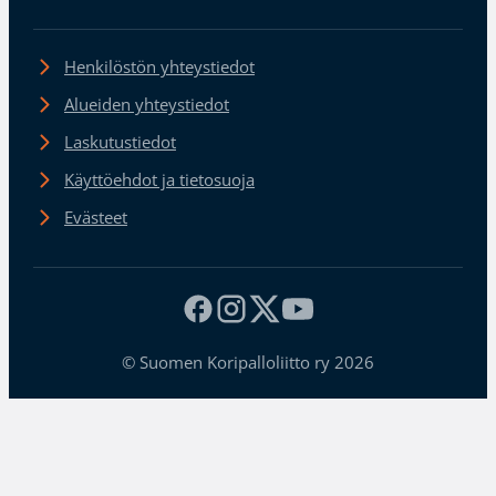
Henkilöstön yhteystiedot
Alueiden yhteystiedot
Laskutustiedot
Käyttöehdot ja tietosuoja
Evästeet
© Suomen Koripalloliitto ry 2026