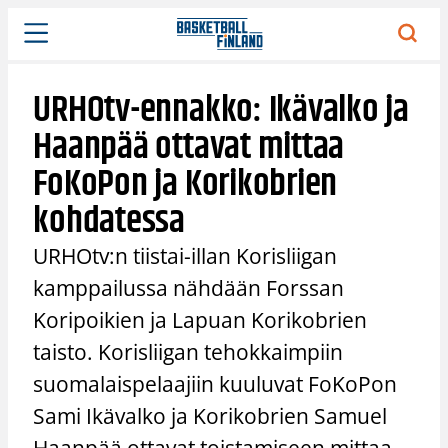
Siirry
sisältöön
URHOtv-ennakko: Ikävalko ja
Haanpää ottavat mittaa
FoKoPon ja Korikobrien
kohdatessa
URHOtv:n tiistai-illan Korisliigan
kamppailussa nähdään Forssan
Koripoikien ja Lapuan Korikobrien
taisto. Korisliigan tehokkaimpiin
suomalaispelaajiin kuuluvat FoKoPon
Sami Ikävalko ja Korikobrien Samuel
Haanpää ottavat toistamiseen mittaa