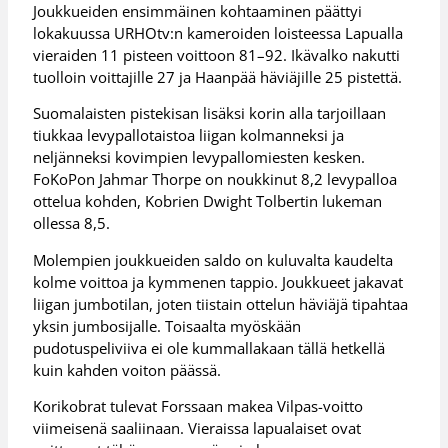
Joukkueiden ensimmäinen kohtaaminen päättyi
lokakuussa URHOtv:n kameroiden loisteessa Lapualla
vieraiden 11 pisteen voittoon 81–92. Ikävalko nakutti
tuolloin voittajille 27 ja Haanpää häviäjille 25 pistettä.
Suomalaisten pistekisan lisäksi korin alla tarjoillaan
tiukkaa levypallotaistoa liigan kolmanneksi ja
neljänneksi kovimpien levypallomiesten kesken.
FoKoPon Jahmar Thorpe on noukkinut 8,2 levypalloa
ottelua kohden, Kobrien Dwight Tolbertin lukeman
ollessa 8,5.
Molempien joukkueiden saldo on kuluvalta kaudelta
kolme voittoa ja kymmenen tappio. Joukkueet jakavat
liigan jumbotilan, joten tiistain ottelun häviäjä tipahtaa
yksin jumbosijalle. Toisaalta myöskään
pudotuspeliviiva ei ole kummallakaan tällä hetkellä
kuin kahden voiton päässä.
Korikobrat tulevat Forssaan makea Vilpas-voitto
viimeisenä saaliinaan. Vieraissa lapualaiset ovat