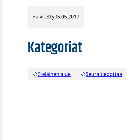
Päivitetty
05.05.2017
Kategoriat
Eteläinen alue
Seura tiedottaa