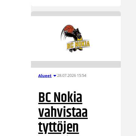
28.07.2026 15:54
Alueet
BC Nokia
vahvistaa
tyttöjen