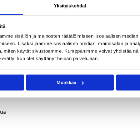
Yksityiskohdat
llistä yhteistyötä kaudella 2016–2017 ja nyt yhteistyö
n tavoitteena on rakentaa vahva ja voimakas koripalloyhte
itä
mme sisällön ja mainosten räätälöimiseen, sosiaalisen median
n; Tule kuulemaan ja kysymään lisää maanantaina 8.5.2017 kl
iseen. Lisäksi jaamme sosiaalisen median, mainosalan ja analy
, miten käytät sivustoamme. Kumppanimme voivat yhdistää näitä t
n kerätty, kun olet käyttänyt heidän palvelujaan.
 1, Helsinki
Muokkaa
tua