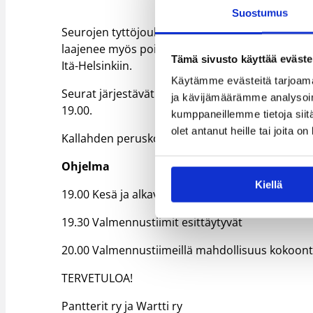
Suostumus
Seurojen tyttöjoukkueet ovat tehneet menestykse
laajenee myös poikapuolelle. Molempien seuroje
Tämä sivusto käyttää eväste
Itä-Helsinkiin.
Käytämme evästeitä tarjoama
Seurat järjestävät yhteistyön aloituksesta info
ja kävijämäärämme analysoim
19.00.
kumppaneillemme tietoja siitä
olet antanut heille tai joita o
Kallahden peruskoulun Auditorio, Kallahdenraitti
Ohjelma
Kiellä
19.00 Kesä ja alkava kausi 2017–18
19.30 Valmennustiimit esittäytyvät
20.00 Valmennustiimeillä mahdollisuus kokoon
TERVETULOA!
Pantterit ry ja Wartti ry