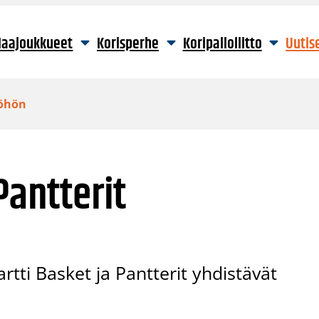
aajoukkueet
Korisperhe
Koripalloliitto
Uutis
yöhön
Pantterit
rtti Basket ja Pantterit yhdistävät