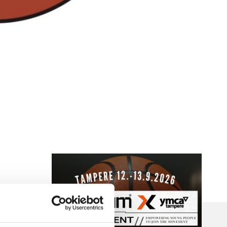
Nokian
toiminnanjoht
ajaksi
BC Nokian toiminnanjohtajana
toimii kauden 2026–2027 alusta
Mikko Salminen.