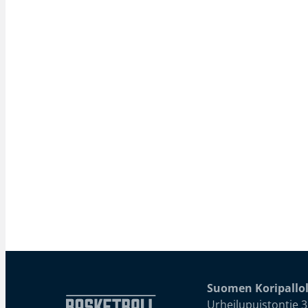
Suomen Koripallol
Urheilupuistontie 3