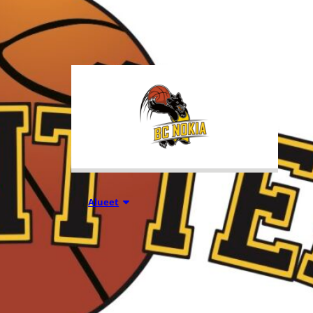
tuhansia koripallon ystäviä niin
Suomesta kuin ulkomailta.
01.08.2026 16:31
Alueet
Mikko
Salminen BC