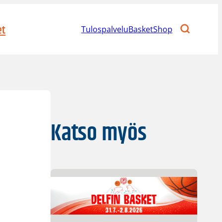
et
Tulospalvelu
BasketShop
Katso myös