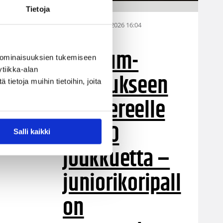
Tietoja
28.07.2026 16:04
Alueet
isö
Stadium-
 ominaisuuksien tukemiseen
o
tiikka-alan
turnaukseen
ietoja muihin tietoihin, joita
Tampereelle
yli 200
Salli kaikki
joukkuetta –
juniorikoripall
on