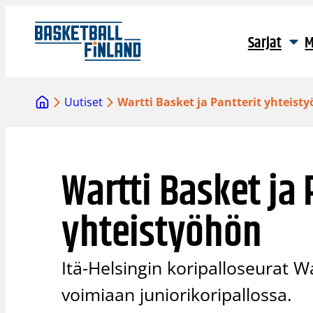
Siirry
sisältöön
Sarjat
M
Uutiset
Wartti Basket ja Pantterit yhteist
Wartti Basket ja 
yhteistyöhön
Itä-Helsingin koripalloseurat Wa
voimiaan juniorikoripallossa.