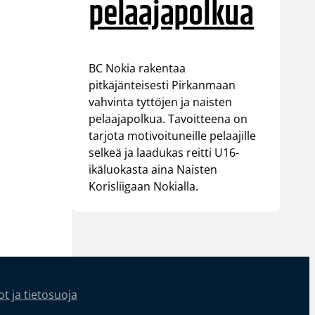
pelaajapolkua
BC Nokia rakentaa
pitkäjänteisesti Pirkanmaan
vahvinta tyttöjen ja naisten
pelaajapolkua. Tavoitteena on
tarjota motivoituneille pelaajille
selkeä ja laadukas reitti U16-
ikäluokasta aina Naisten
Korisliigaan Nokialla.
t ja tietosuoja