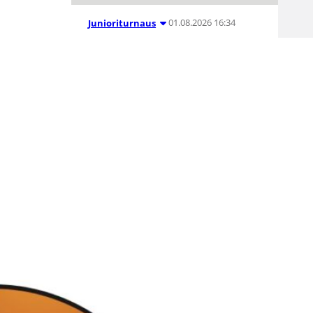
01.08.2026 16:34
Junioriturnaus
Delfin Basket
Tournament
31.7.-2.8.
Tampereella
Koripallon kansainvälinen
turnaus Delfin Basket pelataan
Tampereella tänä viikonloppuna.
Järjestyksessään 39. turnaus
kerää yhteen 200 joukkuetta ja