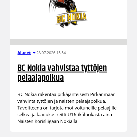
28.07.2026 15:54
Alueet
BC Nokia vahvistaa tyttöjen
pelaajapolkua
BC Nokia rakentaa pitkäjänteisesti Pirkanmaan
vahvinta tyttöjen ja naisten pelaajapolkua.
Tavoitteena on tarjota motivoituneille pelaajille
selkeä ja laadukas reitti U16-ikäluokasta aina
Naisten Korisliigaan Nokialla.