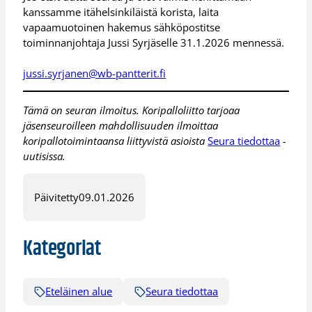
kanssamme itähelsinkiläistä korista, laita
vapaamuotoinen hakemus sähköpostitse
toiminnanjohtaja Jussi Syrjäselle 31.1.2026 mennessä.
jussi.syrjanen@wb-pantterit.fi
Tämä on seuran ilmoitus. Koripalloliitto tarjoaa
jäsenseuroilleen mahdollisuuden ilmoittaa
koripallotoimintaansa liittyvistä asioista
Seura tiedottaa
-
uutisissa.
Päivitetty
09.01.2026
Kategoriat
Eteläinen alue
Seura tiedottaa