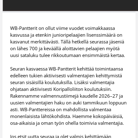
WB-Pantterit on ollut viime vuodet voimakkaassa
kasvussa ja etenkin junioripelaajien lisenssimäärä on
kasvanut merkittävästi. Tällä hetkellä seurassa jäseniä
on lähes 700 ja keväällä aloittavien pelaajien myötä
uusi sataluku tulee rikkoutumaan ensimmäistä kertaa.
Seuran kasvaessa WB-Pantterit kehittää toimintaansa
edelleen tukien aktiivisesti valmentajien kehittymistä
seuran sisäisillä koulutuksilla. Lisäksi valmentajia
ohjataan aktiivisesti Koripalloliiton koulutuksiin.
Rakennamme valmennustiimejä kaudelle 2026–27 ja
uusien valmentajien haku on auki tammikuun loppuun
asti. WB-Panttereissa on mahdollista valmentaa
monenlaisista lähtökohdista. Haemme kokopäiväisiä,
osa-aikaisia ja oman työn ohella toimivia valmentajia.
Jos etsit uutta seuraa ja olet valmis kehittämään