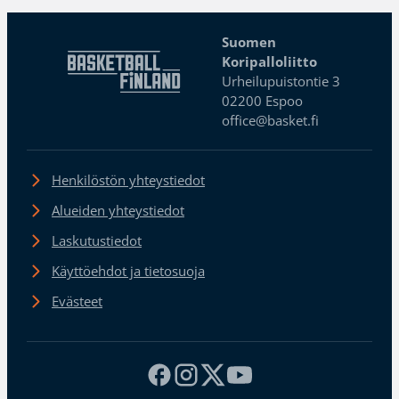
Suomen
Koripalloliitto
Urheilupuistontie 3
02200 Espoo
office@basket.fi
Henkilöstön yhteystiedot
Alueiden yhteystiedot
Laskutustiedot
Käyttöehdot ja tietosuoja
Evästeet