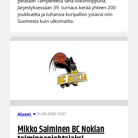
pelataan Tampereella tänä viikonloppuna.
Järjestyksessään 39. turnaus kerää yhteen 200
joukkuetta ja tuhansia koripallon ystäviä niin
Suomesta kuin ulkomailta.
01.08.2026 16:31
Alueet
Mikko Salminen BC Nokian