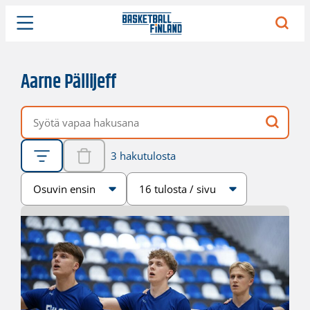
Aarne Pällijeff
Vapaa hakusana
3 hakutulosta
Järjestys
Sivukoko