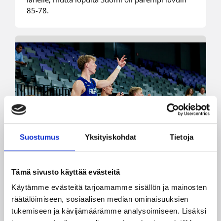
85-78.
Suostumus
Yksityiskohdat
Tietoja
Tämä sivusto käyttää evästeitä
Käytämme evästeitä tarjoamamme sisällön ja mainosten
29.07.2025 22:54
MU18
räätälöimiseen, sosiaalisen median ominaisuuksien
Suomen alle 18-vuotiaiden EM-
tukemiseen ja kävijämäärämme analysoimiseen. Lisäksi