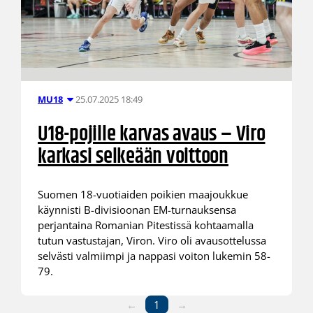
25.07.2025 18:49
MU18
U18-pojille karvas avaus – Viro
karkasi selkeään voittoon
Suomen 18-vuotiaiden poikien maajoukkue
käynnisti B-divisioonan EM-turnauksensa
perjantaina Romanian Pitestissä kohtaamalla
tutun vastustajan, Viron. Viro oli avausottelussa
selvästi valmiimpi ja nappasi voiton lukemin 58-
79.
←
1
→