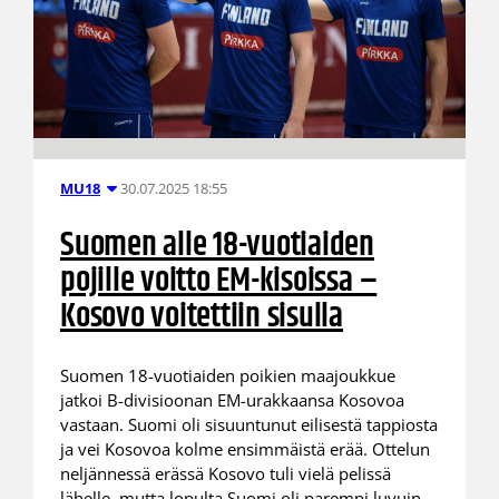
30.07.2025 18:55
MU18
Suomen alle 18-vuotiaiden
pojille voitto EM-kisoissa –
Kosovo voitettiin sisulla
Suomen 18-vuotiaiden poikien maajoukkue
jatkoi B-divisioonan EM-urakkaansa Kosovoa
vastaan. Suomi oli sisuuntunut eilisestä tappiosta
ja vei Kosovoa kolme ensimmäistä erää. Ottelun
neljännessä erässä Kosovo tuli vielä pelissä
lähelle, mutta lopulta Suomi oli parempi luvuin