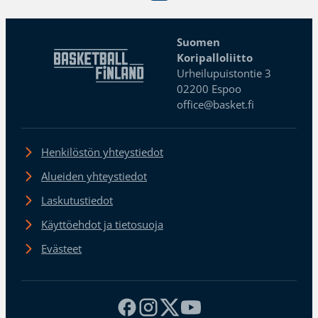
Suomen
Koripalloliitto
Urheilupuistontie 3
02200 Espoo
office@basket.fi
Henkilöstön yhteystiedot
Alueiden yhteystiedot
Laskutustiedot
Käyttöehdot ja tietosuoja
Evästeet