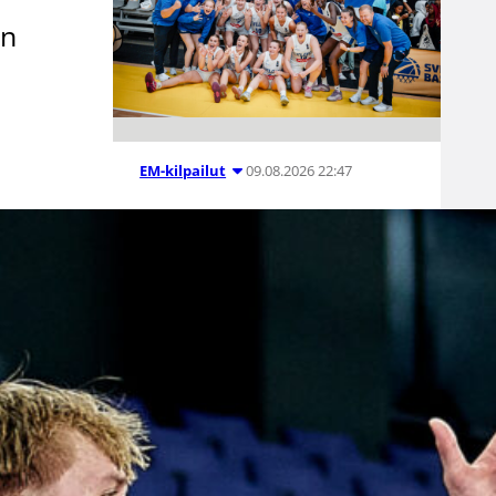
un
09.08.2026 22:47
EM-kilpailut
Suomen 18-
vuotiaat tytöt
päättivät EM-
kisat
pronssijuhliin