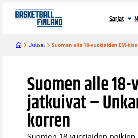
Siirry
sisältöön
Sarjat
M
Uutiset
Suomen alle 18-vuotiaiden EM-kisa
Suomen alle 18-v
jatkuivat – Unk
korren
Suomen 18-vuotiaiden poikien 