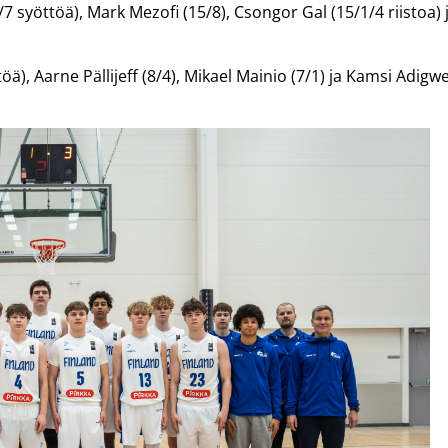
7 syöttöä), Mark Mezofi (15/8), Csongor Gal (15/1/4 riistoa) 
), Aarne Pällijeff (8/4), Mikael Mainio (7/1) ja Kamsi Adigw