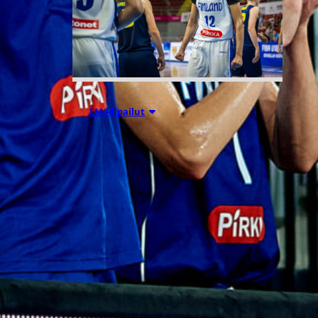
08.08.2026 22:56
EM-kilpailut
Suomen 16-
vuotiaat pojat
kaatoivat
Ruotsin
vahvalla