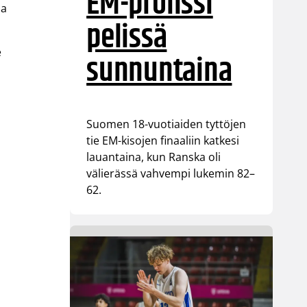
EM-pronssi
ja
pelissä
e
sunnuntaina
Suomen 18-vuotiaiden tyttöjen
tie EM-kisojen finaaliin katkesi
lauantaina, kun Ranska oli
välierässä vahvempi lukemin 82–
62.