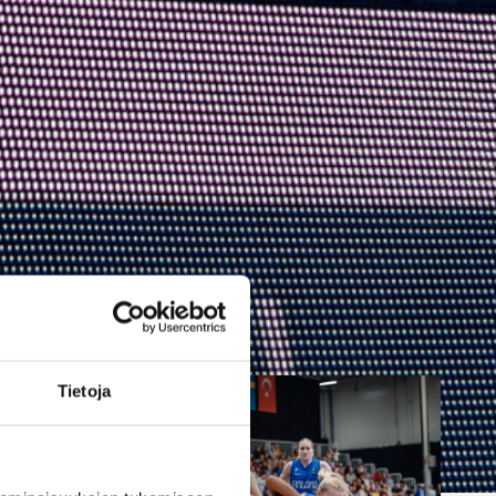
esityksellä
Suomen 16-vuotiaat pojat
nappasivat toisen peräkkäisen
voittonsa B-divisioonan EM-
kisoissa, kun Ruotsi kaatui
lukemin 98–79. Suomi johti
ottelua alusta loppuun ja
rakensi ratkaisevan eron vahvan
ensimmäisen puoliajan aikana.
Tietoja
in. Kuva: FIBA