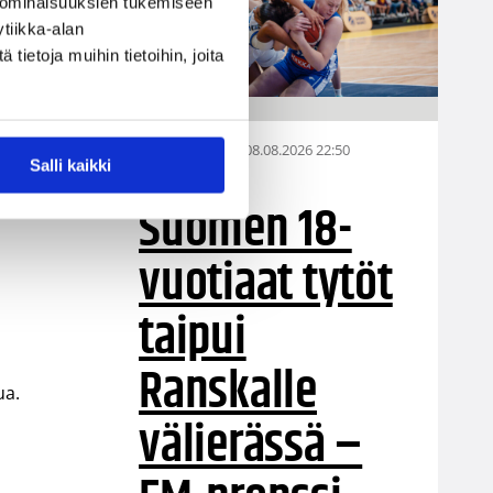
 ominaisuuksien tukemiseen
tiikka-alan
ietoja muihin tietoihin, joita
08.08.2026 22:50
EM-kilpailut
Salli kaikki
Suomen 18-
vuotiaat tytöt
taipui
Ranskalle
ua.
välierässä –