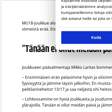
Käytämme evästeitä tarjoama
ja kävijämäärämme analysoim
kumppaneillemme tietoja siitä
olet antanut heille tai joita o
MU18-joukkue aloitti pelin tasaväkisesti Unkaria
viimeistä erää. Etenkin toinen erä oli suomalaisi
Kiellä
”Tänään ei ollut meidän pä
Joukkueen päävalmentaja Mikko Larkas kommento
– Ensimmäisen erän pelasimme hyvin ja olisimme
fyysisyyttä ja jäimme täysin jalkoihin. En muist
pelitilanneheitot 13/17 ja saa neljästä ohi heitos
– Lohkossamme on hyviä joukkueita ja joudum
ylärajoilla. Tänään ei ollut meidän päivä ja jäim