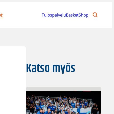
et
Tulospalvelu
BasketShop
Katso myös