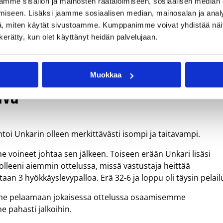
mme sisällön ja mainosten räätälöimiseen, sosiaalisen median
iseen. Lisäksi jaamme sosiaalisen median, mainosalan ja analy
, miten käytät sivustoamme. Kumppanimme voivat yhdistää näitä t
n kerätty, kun olet käyttänyt heidän palvelujaan.
 vastaan. Unkari vei kuitenkin vakuuttavasti ottelun kolme
lle heikohko, kun Unkari vei sen 32-6.
Muokkaa
ivä”
i Unkarin olleen merkittävästi isompi ja taitavampi.
 voineet johtaa sen jälkeen. Toiseen erään Unkari lisäsi
a olleeni aiemmin ottelussa, missä vastustaja heittää
taan 3 hyökkäyslevypalloa. Erä 32-6 ja loppu oli täysin pelail
me pelaamaan jokaisessa ottelussa osaamisemme
me pahasti jalkoihin.