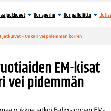
aajoukkueet
Korisperhe
Koripalloliitto
Uutis
t jatkuivat – Unkari vei pidemmän korren
uotiaiden EM-kisat
ari vei pidemmän
maajoukkue jatkoi B-divisioonan EM-