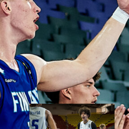
Suomen 18-vuotiaat tytöt
päättivät EM-kisansa upeasti
pronssimitaliin, kun Serbia
kaatui pronssiottelussa
vakuuttavasti 75–52.
Sudenpennut käänsi vaikean
toisen neljänneksen jälkeen
ottelun itselleen vahvalla
joukkuepelaamisella ja karkasi
toisella puoliajalla Serbian
tavoittamattomiin.