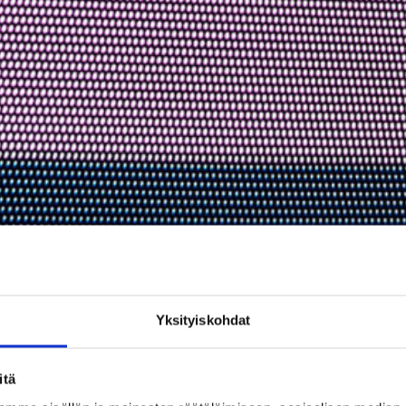
Yksityiskohdat
itä
Suomi jäi tänään Unkarin jalkoih