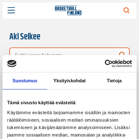
Aki Selkee
Vapaa hakusana
4 hakutulosta
Järjestys
Sivukoko
Suostumus
Yksityiskohdat
Tietoja
Tämä sivusto käyttää evästeitä
Käytämme evästeitä tarjoamamme sisällön ja mainosten
räätälöimiseen, sosiaalisen median ominaisuuksien
tukemiseen ja kävijämäärämme analysoimiseen. Lisäksi
jaamme sosiaalisen median, mainosalan ja analytiikka-