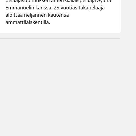
pelaajasopimuksen amerikkalaispelaaja Ayana
Emmanuelin kanssa. 25-vuotias takapelaaja
aloittaa neljännen kautensa
ammattilaiskentillä.