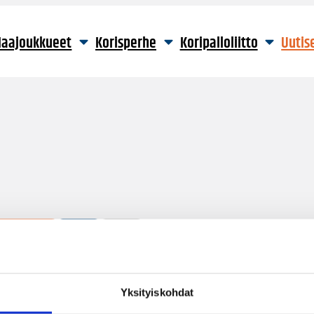
aajoukkueet
Korisperhe
Koripalloliitto
Uutis
3114 hakutulosta
Yksityiskohdat