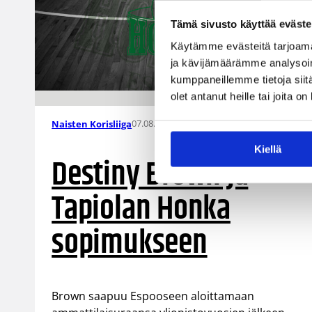
Tämä sivusto käyttää eväste
Käytämme evästeitä tarjoama
ja kävijämäärämme analysoim
kumppaneillemme tietoja siitä
olet antanut heille tai joita o
07.08.2026 09:14
Naisten Korisliiga
Kiellä
Destiny Brown ja
Tapiolan Honka
sopimukseen
Brown saapuu Espooseen aloittamaan