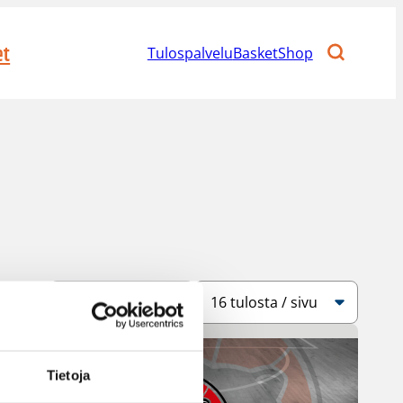
et
Tulospalvelu
BasketShop
Järjestys
Sivukoko
Tietoja