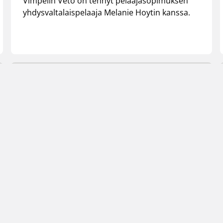
Vimpelin Veto on tehnyt pelaajasopimuksen
yhdysvaltalaispelaaja Melanie Hoytin kanssa.