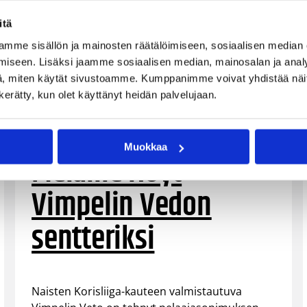
itä
mme sisällön ja mainosten räätälöimiseen, sosiaalisen median
iseen. Lisäksi jaamme sosiaalisen median, mainosalan ja analy
, miten käytät sivustoamme. Kumppanimme voivat yhdistää näitä t
n kerätty, kun olet käyttänyt heidän palvelujaan.
06.08.2026 09:38
Naisten Korisliiga
Muokkaa
Melanie Hoyt
Vimpelin Vedon
sentteriksi
Naisten Korisliiga-kauteen valmistautuva