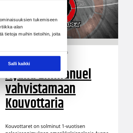
 ominaisuuksien tukemiseen
tiikka-alan
ietoja muihin tietoihin, joita
28.07.2026 15:59
Naisten Korisliiga
Salli kaikki
Ayana Emmanuel
vahvistamaan
Kouvottaria
Kouvottaret on solminut 1-vuotisen