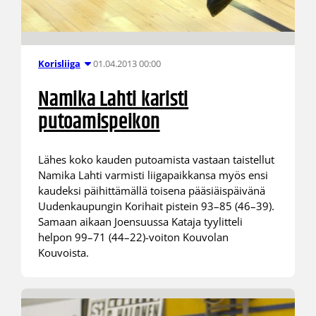
01.04.2013 00:00
Korisliiga
Namika Lahti karisti
putoamispeikon
Lähes koko kauden putoamista vastaan taistellut
Namika Lahti varmisti liigapaikkansa myös ensi
kaudeksi päihittämällä toisena pääsiäispäivänä
Uudenkaupungin Korihait pistein 93–85 (46–39).
Samaan aikaan Joensuussa Kataja tyylitteli
helpon 99–71 (44–22)-voiton Kouvolan
Kouvoista.