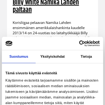
Billy White Namika Lahden
paitaan
Korisliigaa pelaavan Namika Lahden
ensimmäinen amerikkalaishankinta kaudelle
2013/14 on 24-vuotias iso laitahyökkääjä Billy
White. 203-senttinen White pelasi viime kaudella
Kreikan pääsarjassa AGORin riveissä.
Suostumus
Yksityiskohdat
Tietoja
Tämä sivusto käyttää evästeitä
Käytämme evästeitä tarjoamamme sisällön ja mainosten
räätälöimiseen, sosiaalisen median ominaisuuksien
tukemiseen ja kävijämäärämme analysoimiseen. Lisäksi
jaamme sosiaalisen median, mainosalan ja analytiikka-
alan kumppaneillemme tietoja siitä, miten käytät