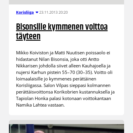
23.11.2013 20:20
Korisliiga
Bisonsille kymmenen voittoa
täyteen
Mikko Koiviston ja Matti Nuutisen poissaolo ei
hidastanut Nilan Bisonsia, joka otti Antto
Nikkarisen johdolla siivet alleen Kauhajoella ja
nujersi Karhun pistein 55–70 (30–35). Voitto oli
loimaalaisille jo kymmenes perättäinen
Korisliigassa. Salon Vilpas sieppasi kolmannen
perättäisvoittonsa Korikobrien kustannuksella ja
Tapiolan Honka palasi kotonaan voittokantaan
Namika Lahtea vastaan.