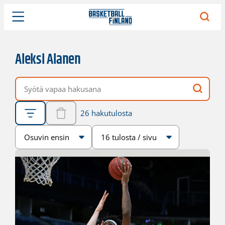
Aleksi Alanen
Vapaa hakusana
26 hakutulosta
Järjestys
Sivukoko