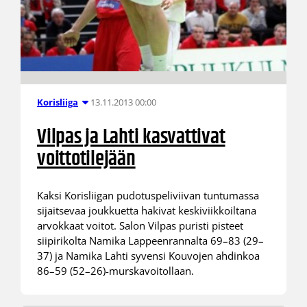
13.11.2013 00:00
Korisliiga
Vilpas ja Lahti kasvattivat
voittotilejään
Kaksi Korisliigan pudotuspeliviivan tuntumassa
sijaitsevaa joukkuetta hakivat keskiviikkoiltana
arvokkaat voitot. Salon Vilpas puristi pisteet
siipirikolta Namika Lappeenrannalta 69–83 (29–
37) ja Namika Lahti syvensi Kouvojen ahdinkoa
86–59 (52–26)-murskavoitollaan.