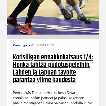
01.10.2013 11:00
Korisliiga
Korisliigan ennakkokatsaus 1/4:
Honka tähtää pudotuspeleihin,
Lahden ja Lapuan tavoite
parantaa viime kaudesta
Perinteikäs Tapiolan Honka kesti Divarin
ennakkosuosikin paineet ja palasi kokeneen
päävalmentajansa Pekka Salmisen johdolla viime