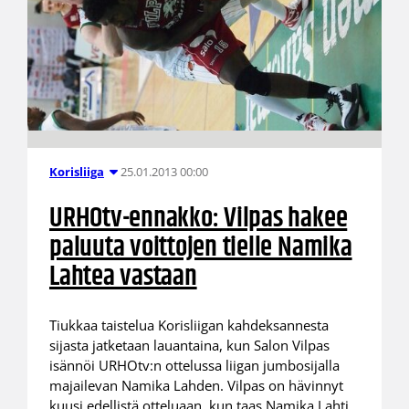
25.01.2013 00:00
Korisliiga
URHOtv-ennakko: Vilpas hakee
paluuta voittojen tielle Namika
Lahtea vastaan
Tiukkaa taistelua Korisliigan kahdeksannesta
sijasta jatketaan lauantaina, kun Salon Vilpas
isännöi URHOtv:n ottelussa liigan jumbosijalla
majailevan Namika Lahden. Vilpas on hävinnyt
kuusi edellistä otteluaan, kun taas Namika Lahti