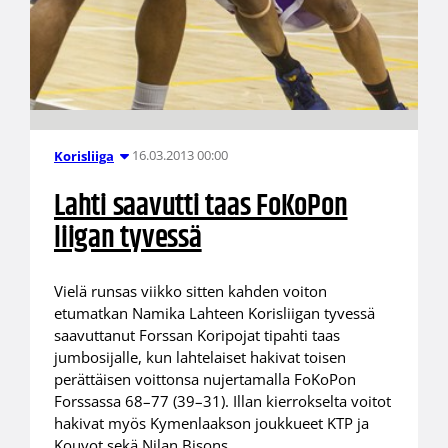
16.03.2013 00:00
Korisliiga
Lahti saavutti taas FoKoPon
liigan tyvessä
Vielä runsas viikko sitten kahden voiton
etumatkan Namika Lahteen Korisliigan tyvessä
saavuttanut Forssan Koripojat tipahti taas
jumbosijalle, kun lahtelaiset hakivat toisen
perättäisen voittonsa nujertamalla FoKoPon
Forssassa 68–77 (39–31). Illan kierrokselta voitot
hakivat myös Kymenlaakson joukkueet KTP ja
Kouvot sekä Nilan Bisons.