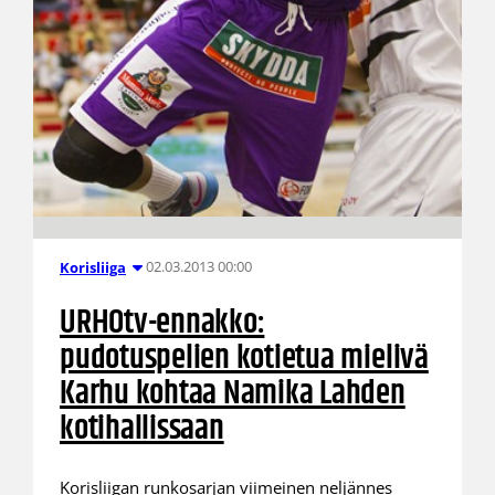
02.03.2013 00:00
Korisliiga
URHOtv-ennakko:
pudotuspelien kotietua mielivä
Karhu kohtaa Namika Lahden
kotihallissaan
Korisliigan runkosarjan viimeinen neljännes