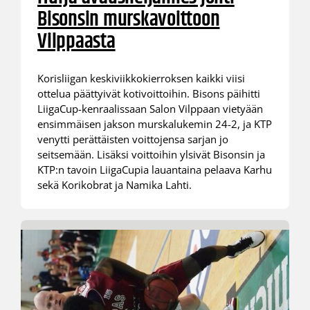
Bisonsin murskavoittoon
Vilppaasta
Korisliigan keskiviikkokierroksen kaikki viisi
ottelua päättyivät kotivoittoihin. Bisons päihitti
LiigaCup-kenraalissaan Salon Vilppaan vietyään
ensimmäisen jakson murskalukemin 24-2, ja KTP
venytti perättäisten voittojensa sarjan jo
seitsemään. Lisäksi voittoihin ylsivät Bisonsin ja
KTP:n tavoin LiigaCupia lauantaina pelaava Karhu
sekä Korikobrat ja Namika Lahti.