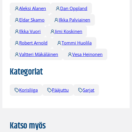
Aleksi Alanen
Dan Oppland
Eldar Skamo
Ilkka Palviainen
Ilkka Vuori
Jimi Koskinen
Robert Arnold
Tommi Huolila
Valtteri Mäkäläinen
Vesa Heinonen
Kategoriat
Korisliiga
Pääjuttu
Sarjat
Katso myös