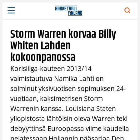
Siirry
sisältöön
Storm Warren korvaa Billy
Whiten Lahden
kokoonpanossa
Korisliiga-kauteen 2013/14
valmistautuva Namika Lahti on
solminut yksivuotisen sopimuksen 24-
vuotiaan, kaksimetrisen Storm
Warrenin kanssa. Louisiana Staten
yliopistosta lähtöisin oleva Warren teki
debyyttinsä Euroopassa viime kaudella
pelatessaan Hollannin pääsarjaa Den