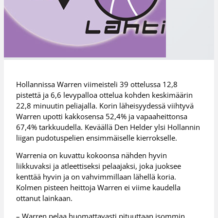
Hollannissa Warren viimeisteli 39 ottelussa 12,8
pistettä ja 6,6 levypalloa ottelua kohden keskimäärin
22,8 minuutin peliajalla. Korin läheisyydessä viihtyvä
Warren upotti kakkosensa 52,4% ja vapaaheittonsa
67,4% tarkkuudella. Keväällä Den Helder ylsi Hollannin
liigan pudotuspelien ensimmäiselle kierrokselle.
Warrenia on kuvattu kokoonsa nähden hyvin
liikkuvaksi ja atleettiseksi pelaajaksi, joka juoksee
kenttää hyvin ja on vahvimmillaan lähellä koria.
Kolmen pisteen heittoja Warren ei viime kaudella
ottanut lainkaan.
– Warren pelaa huomattavasti pituuttaan isommin.