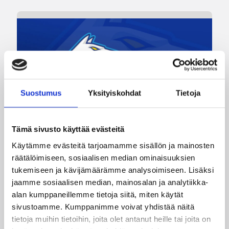
Suostumus
Yksityiskohdat
Tietoja
Tämä sivusto käyttää evästeitä
05.08.2026 20:08
Nuorten PM-kilpailut
Käytämme evästeitä tarjoamamme sisällön ja mainosten
räätälöimiseen, sosiaalisen median ominaisuuksien
Suomen 15-vuotiaat tytöt
tukemiseen ja kävijämäärämme analysoimiseen. Lisäksi
voittivat Islannin Nordic Open -
jaamme sosiaalisen median, mainosalan ja analytiikka-
turnauksen toisessa ottelussa
alan kumppaneillemme tietoja siitä, miten käytät
sivustoamme. Kumppanimme voivat yhdistää näitä
tietoja muihin tietoihin, joita olet antanut heille tai joita on
Suomen 15-vuotiaiden tyttöjen maajoukkue