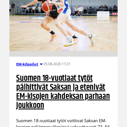
05.08.2026 17:21
EM-kilpailut
Suomen 18-vuotiaat tytöt
päihittivät Saksan ja etenivät
EM-kisojen kahdeksan parhaan
joukkoon
Suomen 18-vuotiaat tytöt voittivat Saksan EM-
kisojen neljännesvälierässä vakuuttavasti 73–56