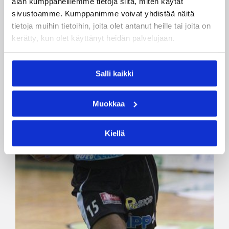
alan kumppaneillemme tietoja siitä, miten käytät
sivustoamme. Kumppanimme voivat yhdistää näitä
tietoja muihin tietoihin, joita olet antanut heille tai joita on
kerätty, kun olet käyttänyt heidän palvelujaan.
Salli kaikki
Muokkaa
Kiellä