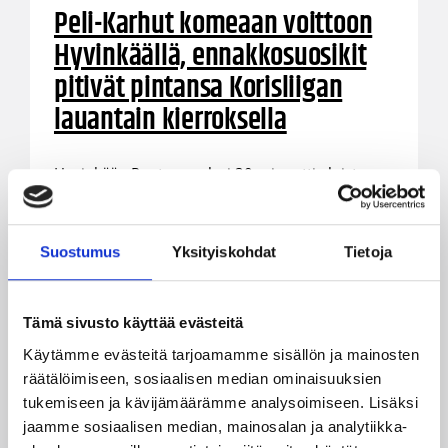
Peli-Karhut komeaan voittoon
Hyvinkäällä, ennakkosuosikit
pitivät pintansa Korisliigan
lauantain kierroksella
Hyvinkään Ponteva pelasi 30 minuuttia loistavaa
koripalloa, mutta Peli-Karhujen viimeinen
kymmenminuuttinen hiljensi kotikatsomon,
PeKan poistuessa kotimatkalle sarjapisteet
Suostumus
Yksityiskohdat
Tietoja
mukanaan 75-72 (29-38) -vierasvoiton turvin.
Muualla Catz otti selvän vierasvoiton Vimpelin
Vedosta, ja ToPo teki saman tempun Turun
Tämä sivusto käyttää evästeitä
Riennon vieraana.
Käytämme evästeitä tarjoamamme sisällön ja mainosten
räätälöimiseen, sosiaalisen median ominaisuuksien
tukemiseen ja kävijämäärämme analysoimiseen. Lisäksi
jaamme sosiaalisen median, mainosalan ja analytiikka-