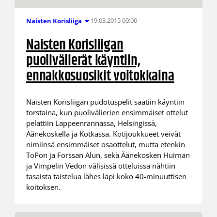
19.03.2015 00:00
Naisten Korisliiga
Naisten Korisliigan
puolivälierät käyntiin,
ennakkosuosikit voitokkaina
Naisten Korisliigan pudotuspelit saatiin käyntiin
torstaina, kun puolivälierien ensimmäiset ottelut
pelattiin Lappeenrannassa, Helsingissä,
Äänekoskella ja Kotkassa. Kotijoukkueet veivät
nimiinsä ensimmäiset osaottelut, mutta etenkin
ToPon ja Forssan Alun, sekä Äänekosken Huiman
ja Vimpelin Vedon välisissä otteluissa nähtiin
tasaista taistelua lähes läpi koko 40-minuuttisen
koitoksen.