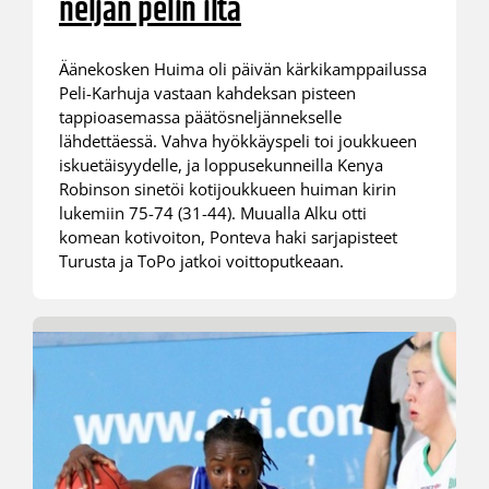
neljän pelin ilta
Äänekosken Huima oli päivän kärkikamppailussa
Peli-Karhuja vastaan kahdeksan pisteen
tappioasemassa päätösneljännekselle
lähdettäessä. Vahva hyökkäyspeli toi joukkueen
iskuetäisyydelle, ja loppusekunneilla Kenya
Robinson sinetöi kotijoukkueen huiman kirin
lukemiin 75-74 (31-44). Muualla Alku otti
komean kotivoiton, Ponteva haki sarjapisteet
Turusta ja ToPo jatkoi voittoputkeaan.