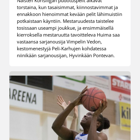
Naisten Korisliigan pudotuspelit alkavat
torstaina, kun tasaisimmat, kiinnostavimmat ja
ennakkoon hienoimmat kevään pelit lähimuistiin
potkaistaan käyntiin. Mestaruudesta taistelee
tosissaan useampi joukkue, ja ensimmäisellä
kierroksella mestaruutta tavoitteleva Huima saa
vastaansa sarjanousija Vimpelin Vedon,
kestomenestyjä Peli-Karhujen kohdatessa
niinikään sarjanousijan, Hyvinkään Pontevan.