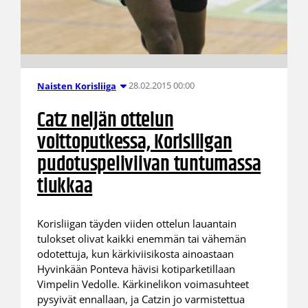
28.02.2015 00:00
Naisten Korisliiga
Catz neljän ottelun
voittoputkessa, Korisliigan
pudotuspeliviivan tuntumassa
tiukkaa
Korisliigan täyden viiden ottelun lauantain
tulokset olivat kaikki enemmän tai vähemän
odotettuja, kun kärkiviisikosta ainoastaan
Hyvinkään Ponteva hävisi kotiparketillaan
Vimpelin Vedolle. Kärkinelikon voimasuhteet
pysyivät ennallaan, ja Catzin jo varmistettua