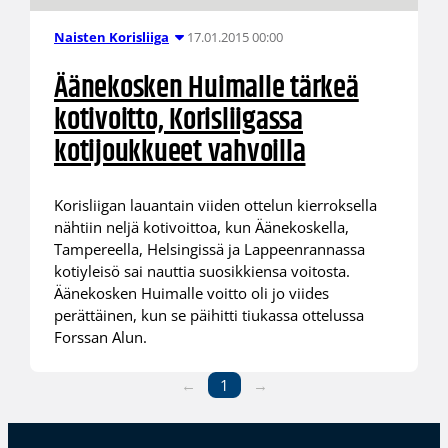
17.01.2015 00:00
Naisten Korisliiga
Äänekosken Huimalle tärkeä
kotivoitto, Korisliigassa
kotijoukkueet vahvoilla
Korisliigan lauantain viiden ottelun kierroksella
nähtiin neljä kotivoittoa, kun Äänekoskella,
Tampereella, Helsingissä ja Lappeenrannassa
kotiyleisö sai nauttia suosikkiensa voitosta.
Äänekosken Huimalle voitto oli jo viides
perättäinen, kun se päihitti tiukassa ottelussa
Forssan Alun.
←
1
→