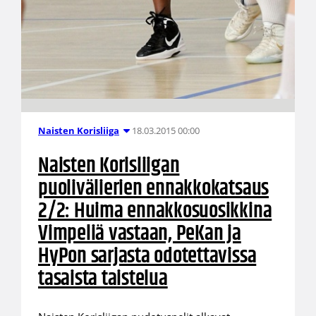
18.03.2015 00:00
Naisten Korisliiga
Naisten Korisliigan
puolivälierien ennakkokatsaus
2/2: Huima ennakkosuosikkina
Vimpeliä vastaan, PeKan ja
HyPon sarjasta odotettavissa
tasaista taistelua