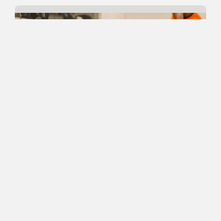
12.03.2022 18:13
Korisliiga
Kouvot kaatoi sarjakärjen –
Bryan Griffin johdatti Vilppaan