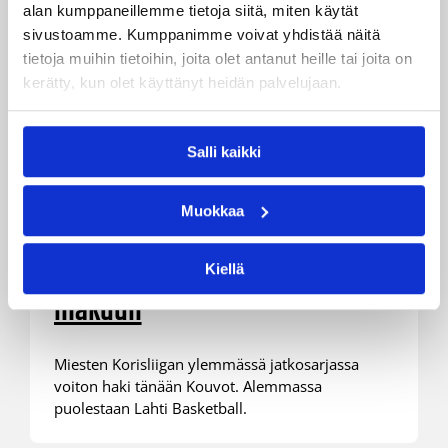
alan kumppaneillemme tietoja siitä, miten käytät
sivustoamme. Kumppanimme voivat yhdistää näitä
tietoja muihin tietoihin, joita olet antanut heille tai joita on
kerätty, kun olet käyttänyt heidän palvelujaan.
Salli kaikki
15.03.2022 20:54
Korisliiga
Kouvot kasvatti eroa KTP:hen
Muokkaa
keskinäisessä kohtaamisessa –
Lahti pitkästä aikaa voiton
Kiellä
makuun
Miesten Korisliigan ylemmässä jatkosarjassa
voiton haki tänään Kouvot. Alemmassa
puolestaan Lahti Basketball.